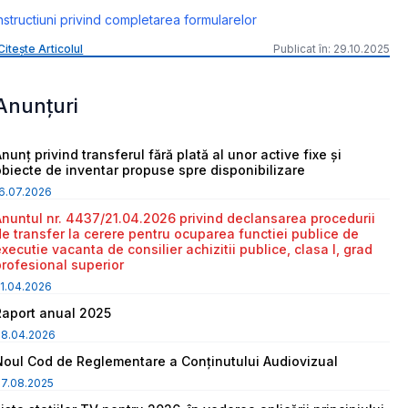
nstructiuni privind completarea formularelor
Citește Articolul
Publicat în: 29.10.2025
Anunțuri
nunț privind transferul fără plată al unor active fixe și
obiecte de inventar propuse spre disponibilizare
6.07.2026
Anuntul nr. 4437/21.04.2026 privind declansarea procedurii
de transfer la cerere pentru ocuparea functiei publice de
executie vacanta de consilier achizitii publice, clasa I, grad
profesional superior
1.04.2026
Raport anual 2025
08.04.2026
Noul Cod de Reglementare a Conținutului Audiovizual
7.08.2025