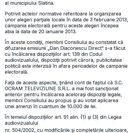
al municipiului Slatina.
Potrivit actelor normative referitoare la organizarea
unor alegeri parţiale locale în data de 3 februarie 2013,
campania electorală pentru aceste alegeri începea
abia la data de 20 ianuarie 2013.
În aceste condiţii, membrii Consiliului au constatat că
difuzarea emisiunii „Dan Diaconescu Direct” s-a făcut
cu încălcarea dispoziţiilor art. 139 din Codul
audiovizualului, dispoziţii potrivit cărora, publicitatea
politică este interzisă în afara perioadelor de campanie
electorală.
Faţă de aceste aspecte, ţinând cont de faptul că S.C.
OCRAM TELEVIZIUNE S.R.L. a mai fost sancţionat
anterior pentru încălcarea aceloraşi dispoziţii legale,
membrii Consiliului au propus şi au votat aplicarea
unei amenzi în cuantum de 10.000 de lei.
În temeiul dispoziţiilor art. 91 alin. (1) şi (3) din Legea
audiovizualului
nr. 504/2002, cu modificările şi completările ulterioare,