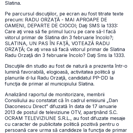
Slatina.
Pe parcursul discuţiilor, pe ecran au fost titrate texte
precum: RADU ORZAŢĂ - MAI APROAPE DE
OAMENI, DEPARTE DE CIOCOI; Daţi SMS la 1333:
Care aţi vrea să fie primul lucru pe care să-l facă
viitorul primar de Slatina din 3 februarie încolo?;
SLATINA, UN PAS ÎN FAŢĂ, VOTEAZĂ RADU
ORZAŢĂ; Ce aţi vrea să facă viitorul primar de Slatina
Radu Orzaţă din 3 februarie încolo? Daţi Sms la 1333.
Discuţiile din studio au fost de natură a prezenta într-o
lumină favorabilă, elogioasă, activitatea politică şi
planurile d-lui Radu Orzaţă, candidatul PP-DD la
funcţia de primar al municipiului Slatina.
Analizând raportul de monitorizare, membrii
Consiliului au constatat că în cadrul emisiunii „Dan
Diaconescu Direct” difuzată în data de 17 ianuarie
2013 de postul de televiziune OTV, aparţinând S.C.
OCRAM TELEVIZIUNE S.R.L., au fost difuzate mesaje
cu caracter de publicitate politică pozitivă pentru o
persoană care urma să candideze la funcţia de primar