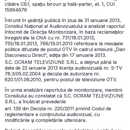
clădire C6.1, spaţiu birouri şi hală-parter, et. 1, CUI
15994676
Întrunit în şedinţă publică în ziua de 31 ianuarie 2013,
Consiliul Naţional al Audiovizualului a analizat raportul
întocmit de Direcţia Monitorizare, în baza reclamaţiilor
înregistrate la CNA cu nr. 731/18.01.2013,
755/18.01.2013, 766/19.01.2013 referitoare la mesajele
politice difuzate de postul OTV în cadrul emisiunii „Dan
Diaconescu Direct”, ediţia din 17 ianuarie 2013.
S.C. OCRAM TELEVIZIUNE S.R.L. a deţinut până la
data de 22 ianuarie 2013 licenţa audiovizuală nr. S-TV
78.3/05.02.2004 şi decizia de autorizare
nr.
620.1/01.06.2010, pentru postul de televiziune OTV.
În urma analizării raportului de monitorizare, membrii
Consiliului au constatat că S.C. OCRAM TELEVIZIUNE
S.R.L. a încălcat prevederile
art. 139 din Decizia nr. 220/2011 privind Codul de
reglementare a conţinutului audiovizual, cu
modificările şi completările ulterioare.