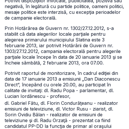
Potrivit dispoziţiilor invocate, publicitatea, pozitivă sau
negativă, în legătură cu partide politice, oameni politici,
mesaje politice este interzisă, cu excepţia perioadelor
de campanie electorală.
Prin Hotărârea de Guvern nr. 1302/27.12.2012, s-a
stabilit că data alegerilor locale parţiale pentru
alegerea primarului municipiului Slatina este 3
februarie 2013, iar potrivit Hotărârii de Guvern nr.
1303/27.12.2012, campania electorală pentru alegerile
parţiale locale începe în data de 20 ianuarie 2013 şi se
încheie sâmbătă, 2 februarie 2013, ora 07.00.
Potrivit raportul de monitorizare, în cadrul ediţiei din
data de 17 ianuarie 2013 a emisiunii „Dan Diaconescu
Direct”, începând cu orele 20.00, au participat în
calitate de invitaţi: dl. Radu Popa - parlamentar, dl.
Lucian Iordănescu - profesor,
dl. Gabriel Fătu, dl. Florin Condurăţeanu - realizator
emisiuni de televiziune, dl. Victor Rusu - ziarist, dl.
Sorin Ovidiu Bălan - realizator de emisiuni de
televiziune şi dl. Radu Orzaţă - prezentat ca fiind
candidatul PP-DD la funcţia de primar al oraşului