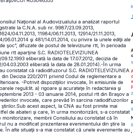
. Braşov
CUI RO3046355
I
onsiliul Naţional al Audiovizualului a analizat raportul
egistrate la C.N.A. sub nr. 9987/23.09.2013,
1624/04.11.2013, 11984/06.11.2013, 12914/21.11.2013,
06.01.2014 şi 481/14.01.2014, cu privire la unele ediţii ale
de şoc”, difuzate de postul de televiziune rtt, în perioada
A
iziune rtt aparţine S.C. RADIOTELEVIZIUNEA
9.12.1993 eliberată la data de 17.07.2012, decizia de
1
-2/04.03.2003 eliberată la data de 28.01.2014).
-În urma
lui au constatat că radiodifuzorul S.C. RADIOTELEVIZIUNEA
) din Decizia 220/2011 privind Codul de reglementare a
lterioare.
-Potrivit dispoziţiilor invocate, în emisiunile de
oarele reguli:
lit. a) rigoare şi acurateţe în redactarea şi
2
septembrie 2013 - 03 ianuarie 2014, postul rtt din Braşov a
ederilor invocate, care prevăd în sarcina radiodifuzorilor
tirilor.
Sub acest aspect, la CNA au fost primite mai
tfel de abateri şi care, în urma monitorizării, s-a constatat
e monitorizare, membrii Consiliului au constatat că în
orul nu a modificat prezentarea evenimentului din ştire la
0
ale. În alte situaţii s-a mai constatat că unele evenimente au