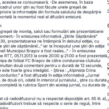
L
tate, acestea se consumaseră.
-De asemenea, în baza
cadrul unor ştiri au fost făcute unele greşeli de
rivire la informaţiile din formula salutului de despărţire
ortată la momentul real al difuzării emisiunii.
e:
 greşeli de montaj, salut sau formulări ale prezentatoarei
 moment.
- În emisiunea informativă „Ştirile Săptămânii”
30, prezentatoarea ne întâmpină în debutul ediţiei, cu
tiri ale săptămânii!...” iar la începutul unei ştiri din ediţia
al! Municipiul Braşov a fost reales...”
- În emisiunea
e RTT, 05.11.2013 la orele 20:00 şi 21:00 a fost prezentată
hipa de fotbal FC Braşov de către conducerea clubului
o simultan două comentarii pentru o durată de 12 secunde,
este foarte greu inteligibil.
- Ştirea : „Alpinista Crina
durilor.” a fost difuzată în ediţia informativă „Jurnal
de două ori, odată în interiorul jurnalului , ştire cu durata
ncompletă la rubrica Sport din acelaşi jurnal, cu durata de
2
că radiodifuzorul nu a respectat dispoziţiile art. 65 lit. a),
2
diodifuzorii trebuie să respecte o serie de reguli, între
rilor.