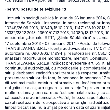
-cu sediul în BRAŞOV, Str. Traian Grozăvescu nr. 8, jud
-
pentru postul de televiziune rtt
-Întrunit în şedinţă publică în ziua de 28 ianuarie 2014, C
întocmit de Serviciul Inspecţie, în baza reclamaţiilor înr
10249/26.09.2013, 10849/15.10.2013, 11471/28.10.2013, 1
13332/23.12.2013, 13601/07.12.2013, 14080/18.12.2013, 104/
emisiunilor „Jurnalul RTT”, „Ştirile Săptămânii” şi „Unda 
17 septembrie 2013 - 03 ianuarie 2014.
-Postul de telev
TRANSILVANIA S.R.L. (licenţa audiovizuală nr. TV 071.2/0
autorizare nr. 086.0/03.11.1994 şi reautorizare nr. 086.1
analizării raportului de monitorizare, membrii Consiliu
TRANSILVANIA S.R.L.a încălcat prevederile art. 65 lit. a
conţinutului audiovizual, cu modificările şi completările u
ştiri şi dezbateri, radiodifuzorii trebuie să respecte următ
prezentarea ştirilor.
-În fapt, în perioada în perioada 17 
difuzat mai multe emisiuni informative cu încălcarea prev
obligaţia de a asigura rigoare şi acurateţe în prezentarea ş
multe reclamaţii prin care au fost semnalate situaţii cu as
că acestea erau întemeiate.
-Astfel, în baza raportului d
cazul redifuzării de retrospective a unor ştiri radiodifuz
timpul trecut sau nu a afişat pe ecran data difuzării iniţi