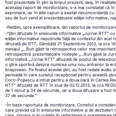
fost prezentate în ştiri la timpul prezent, deşi, în reali
aceluiaşi raport de monitorizare, s-a mai constatat că în 
exprimare, iar în alte cazuri a existat neconcordanţă cu p
sau de bun venit al prezentatoarei ediţiei informative, rap
-Redăm, spre exemplificare, din raportul de monitorizar
-“Ştiri difuzate în emisiunile informative „Jurnal RTT” cu
ediţiei informative nepotrivite faţă de contextul din acel
difuzată de RTT, Sâmbătă 21 Septembrie 2013, la ora 19.
mesajul „...Bun găsit la retrospectiva celor mai importante ş
retrospectivă prezentatoare rosteşte „...Bun găsit la Jurn
informativă „Jurnal RTT” difuzată de postul de televiziun
o ştire sportivă despre numirea unui nou antrenor la ec
braşovean. Pe finalul acestei ştiri, au fost redate audi
perioadă în care sunetul recepţionat pentru această ştire 
Coco-Popescu a intrat pentru a doua oară în Cartea Recor
RTT” difuzată de RTT în ziua de 02.12.2013, la ora 18:00, 
de 1 minut şi 34 de secunde, iar a doua difuzare a fost i
37 de secunde.”
-În baza raportului de monitorizare, Consiliul a considerat 
care prevăd că în emisiunile informative şi de dezbateri ra
care, rigoare şi acurateţe în redactarea şi prezentarea şti