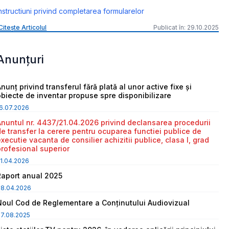
nstructiuni privind completarea formularelor
Citește Articolul
Publicat în: 29.10.2025
Anunțuri
nunț privind transferul fără plată al unor active fixe și
obiecte de inventar propuse spre disponibilizare
6.07.2026
Anuntul nr. 4437/21.04.2026 privind declansarea procedurii
de transfer la cerere pentru ocuparea functiei publice de
executie vacanta de consilier achizitii publice, clasa I, grad
profesional superior
1.04.2026
Raport anual 2025
08.04.2026
Noul Cod de Reglementare a Conținutului Audiovizual
7.08.2025