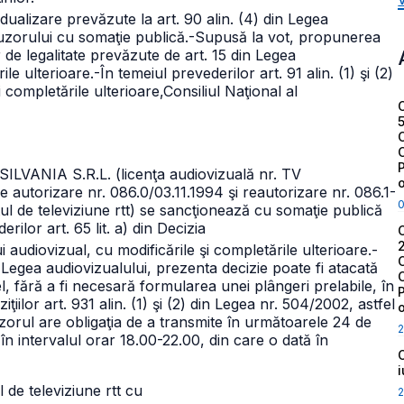
idualizare prevăzute la art. 90 alin. (4) din Legea
uzorului cu somaţie publică.
-Supusă la vot, propunerea
 de legalitate prevăzute de art. 15 din Legea
ile ulterioare.
-În temeiul prevederilor art. 91 alin. (1) şi (2)
 completările ulterioare,
Consiliul Naţional al
LVANIA S.R.L. (licenţa audiovizuală nr. TV
de autorizare nr. 086.0/03.11.1994 şi reautorizare nr. 086.1-
ul de televiziune rtt) se sancţionează cu somaţie publică
rilor art. 65 lit. a) din Decizia
audiovizual, cu modificările şi completările ulterioare.
-
n Legea audiovizualului, prezenta decizie poate fi atacată
el, fără a fi necesară formularea unei plângeri prelabile, în
ziţiilor art. 931 alin. (1) şi (2) din Legea
nr. 504/2002, astfel
zorul are obligaţia de a transmite în următoarele 24 de
2
 în intervalul orar 18.00-22.00, din care o dată în
 de televiziune rtt cu
2