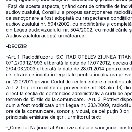
-Faţă de aceste aspecte, ţinând cont de criteriile de indiv
audiovizualului, Consiliul a propus sancţionarea radiodif
de sancţionare a fost adoptată cu respectarea condiţiilor
audiovizualului
nr. 504/2002, cu modificările şi completăr
din Legea audiovizualului
nr. 504/2002, cu modificările şi
Audiovizualului adoptă următoarea
-
DECIZIE:
-Art. 1. Radiodifuzorul S.C. RADIOTELEVIZIUNEA TRANSI
071.2/09.12.1993 eliberată la data de 17.07.2012, decizia 
2/04.03.2003 eliberată la data de 28.01.2014 pentru post
de intrare de îndată în legalitate pentru încălcarea prevede
nr. 220/2011 privind Codul de reglementare a conţinutului 
Art. 2. În conformitate cu prevederile art. 93 alin. (3) di
direct la secţia de contencios administrativ a curţii de ap
termen de 15 zile de la comunicare.
-Art. 3. Potrivit dispo
cum a fost modificată prin Legea nr. 333/2009, radiodifu
ore de la comunicare, sonor şi vizual, de cel puţin 3 ori,
principala emisiune de ştiri, următorul text:
-„Consiliul Naţional al Audiovizualului a sancţionat postul