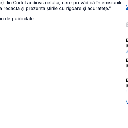
. a) din Codul audiovizualului, care prevăd că în emisiunile
a redacta şi prezenta ştirile cu rigoare şi acurateţe.”
ri de publicitate
ș
ș
1
ș
1