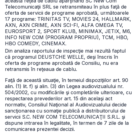
această reţea de cablu aparţinând SC New Com
Telecomunicaţii SRL se retransmiteau în plus faţă de
oferta de servicii de programe aprobată, următoarele
17 programe: TRINITAS TV, MOVIES 24, HALLMARK,
AXN, AXN CRIME, AXN SCI-FI, ALFA OMEGA TV,
EUROSPORT 2, SPORT KLUB, MINIMAX, JETIX, M6,
INFO NEW COM (PROGRAM PROPRIU), TCM, HBO,
HBO COMEDY, CINEMAX.
Din analiza raportului de inspecţie mai rezultă faptul
că programul DEUSTCHE WELLE, deşi înscris în
oferta de programe aprobată de Consiliu, nu era
retransmis în reţeaua de cablu.
Faţă de această situaţie, în temeiul dispoziţiilor art. 90
alin. (1) lit. f) şi alin. (3) din Legea audiovizualului nr.
504/2002, cu modificările şi completările ulterioare, cu
respectarea prevederilor art. 15 din acelaşi act
normativ, Consiliul Naţional al Audiovizualului decide
sancţionarea cu somaţie publică a distribuitorului de
servicii S.C. NEW COM TELECOMUNICAŢII S.R.L. şi
dispune intrarea în legalitate, în termen de 7 zile de la
comunicarea prezentei decizii.