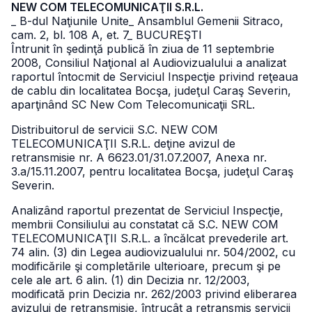
NEW COM TELECOMUNICAŢII S.R.L.
_ B-dul Naţiunile Unite
_ Ansamblul Gemenii Sitraco,
cam. 2, bl. 108 A, et. 7
_ BUCUREŞTI
Întrunit în şedinţă publică în ziua de 11 septembrie
2008, Consiliul Naţional al Audiovizualului a analizat
raportul întocmit de Serviciul Inspecţie privind reţeaua
de cablu din localitatea Bocşa, judeţul Caraş Severin,
aparţinând SC New Com Telecomunicaţii SRL.
Distribuitorul de servicii S.C. NEW COM
TELECOMUNICAŢII S.R.L. deţine avizul de
retransmisie nr. A 6623.01/31.07.2007, Anexa nr.
3.a/15.11.2007, pentru localitatea Bocşa, judeţul Caraş
Severin.
Analizând raportul prezentat de Serviciul Inspecţie,
membrii Consiliului au constatat că S.C. NEW COM
TELECOMUNICAŢII S.R.L. a încălcat prevederile art.
74 alin. (3) din Legea audiovizualului nr. 504/2002, cu
modificările şi completările ulterioare, precum şi pe
cele ale art. 6 alin. (1) din Decizia nr. 12/2003,
modificată prin Decizia nr. 262/2003 privind eliberarea
avizului de retransmisie, întrucât a retransmis servicii