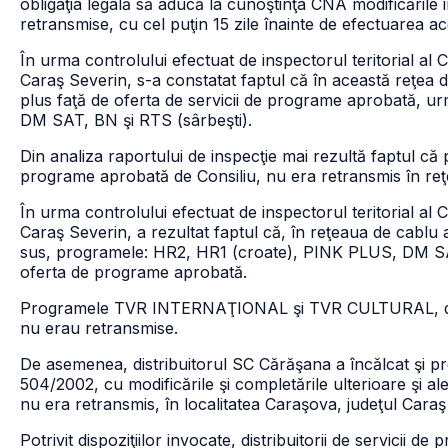
obligaţia legală să aducă la cunoştinţa CNA modificările i
retransmise, cu cel puţin 15 zile înainte de efectuarea ac
În urma controlului efectuat de inspectorul teritorial al 
Caraş Severin, s-a constatat faptul că în această reţea
plus faţă de oferta de servicii de programe aprobată, 
DM SAT, BN şi RTS (sârbeşti).
Din analiza raportului de inspecţie mai rezultă faptul 
programe aprobată de Consiliu, nu era retransmis în re
În urma controlului efectuat de inspectorul teritorial al 
Caraş Severin, a rezultat faptul că, în reţeaua de cablu a
sus, programele: HR2, HR1 (croate), PINK PLUS, DM SAT,
oferta de programe aprobată.
Programele TVR INTERNAŢIONAL şi TVR CULTURAL, deşi 
nu erau retransmise.
De asemenea, distribuitorul SC Cărăşana a încălcat şi prev
504/2002, cu modificările şi completările ulterioare şi al
nu era retransmis, în localitatea Caraşova, judeţul Caraş
Potrivit dispoziţiilor invocate, distribuitorii de servicii d