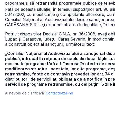
programe şi să retransmită programele publice de televi
Faţă de această situaţie, în temeiul dispoziţiilor art. 90 alin
504/2002, cu modificările şi completările ulterioare, cu r
Consiliul Naţional al Audiovizualului decide sancţionarea c
CĂRĂŞANA S.R.L. şi dispune intrarea în legalitate, în ter
Potrivit dispoziţiilor Deciziei C.N.A. nr. 36/2008, aveţi obl
Lupac şi Caraşova, judeţul Caraş Severin, în mod continu
a constituit obiect al sancţiunii, următorul text:
„Consiliul Naţional al Audiovizualului a sancţionat dis
publică, întrucât în reţeaua de cablu din localităţile 
mai multe programe fără a fi înscrise în oferta de servi
modificarea structurii acesteia, iar alte programe, deş
retransmise, fapte ce contravin prevederilor art. 74 din
distribuitorii de servicii au obligaţia de a notifica în p
servicii de programe retransmise, cu cel puţin 15 zile
Ai nevoie de clarificări?
Contactează-ne