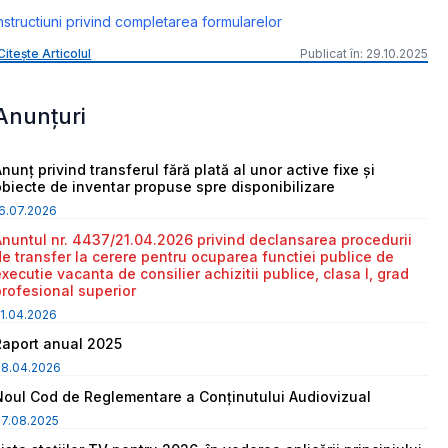
nstructiuni privind completarea formularelor
Citește Articolul
Publicat în: 29.10.2025
Anunțuri
nunț privind transferul fără plată al unor active fixe și
obiecte de inventar propuse spre disponibilizare
6.07.2026
Anuntul nr. 4437/21.04.2026 privind declansarea procedurii
de transfer la cerere pentru ocuparea functiei publice de
executie vacanta de consilier achizitii publice, clasa I, grad
profesional superior
1.04.2026
Raport anual 2025
08.04.2026
Noul Cod de Reglementare a Conținutului Audiovizual
7.08.2025