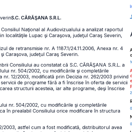
I
everin
S.C. CĂRĂŞANA S.R.L.
 Consiliul Naţional al Audiovizualului a analizat raportul
in localităţile Lupac şi Caraşova, judeţul Caraş Severin,
izul de retransmisie nr. A 1187.1/24.11.2006, Anexa nr. 4
A
 şi Caraşova, judeţul Caraş Severin.
1
mbrii Consiliului au constatat că S.C. CĂRĂŞANA S.R.L. a
lului nr. 504/2002, cu modificările şi completările
zia nr. 12/2003, modificată prin Decizia nr. 262/2003 privind
servicii de programe fără a fi înscrise în oferta de servicii
carea structurii acesteia, iar alte programe, deşi înscrise
2
alului nr. 504/2002, cu modificările şi completările
ifica în prealabil Consiliului orice modificare în structura
0
12/2003, astfel cum a fost modificată, distribuitorul avea