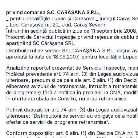
privind somarea S.C. CĂRĂŞANA S.R.L.,
_ pentru localităţile Lupac şi Caraşova,
_ judeţul Caraş S
_ Loc. Caraşova nr. 20
_ Jud. Caraş Severin
Întrunit în şedinţă publică în ziua de 11 septembrie 2008,
întocmit de Serviciul Inspecţie privind reţeaua de cablu d
aparţinând SC Cărăşana SRL.
Distribuitorul de servicii S.C. CĂRĂŞANA S.R.L. deţine av
aprobată la data de 18.09.2007, pentru localităţile Lupac
Analizând raportul prezentat de Serviciul Inspecţie, me
încălcat prevederile art. 74 alin. (3) din Legea audiovizua
ulterioare, precum şi pe cele ale art. 6 alin. (1) din Deci
eliberarea avizului de retransmisie, întrucât a retransmis 
de programe şi fără a notifica în prealabil la CNA, modifi
în oferta aprobată de Consiliu, nu erau retransmise.
Potrivit dispoziţiilor art. 74 alin. (3) din Legea audiovizu
ulterioare: “Distribuitorii de servicii au obligaţia de a not
ofertei de servicii de programe retransmise”.
Conform dispoziţiilor art. 6 alin. (1) din Decizia CNA nr. 