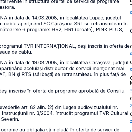
L
ntervenite în structura ofertei de servicii de programe
estora.
CNA în data de 14.08.2008, în localitatea Lupac, judeţul
 de cablu aparţinând SC Cărăşana SRL se retransmiteau în
următoarele 6 programe: HR2, HR1 (croate), PINK PLUS,
că programul TVR INTERNAŢIONAL, deşi înscris în oferta de
ţeaua de cablu.
CNA în data de 19.08.2008, în localitatea Caraşova, judeţul
parţinând aceluiaşi distribuitor de servicii menţionat mai
 BN şi RTS (sârbeşti) se retransmiteau în plus faţă de
înscrise în oferta de programe aprobată de Consiliu,
2
ederile art. 82 alin. (2) din Legea audiovizualului nr.
e Instrucţiunii nr. 3/2004, întrucât programul TVR Cultural
 Severin.
2
e programe au obligaţia să includă în oferta de servicii de