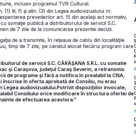
ziune, inclusiv programul TVR Cultural.
. (1) lit. f) şi alin. (3) din Legea audiovizualului nr.
espectarea prevederilor art. 15 din acelaşi act normativ,
u somaţie publică a distribuitorului de servicii S.C.
men de 7 zile de la comunicarea prezentei decizii.
igaţia de a transmite, în reţeaua de cablu din localităţile
u, timp de 7 zile, pe canalul alocat fiecărui program care
tribuitorul de servicii S.C. CĂRĂŞANA S.R.L. cu somatie
Lupac şi Caraşova, judeţul Caraş Severin, a retransmis
cii de programe şi fără a notifica în prealabil la CNA,
i înscrise în oferta aprobată de Consiliu, nu erau
 Legea audiovizualului.Potrivit dispoziţiilor invocate,
realabil Consiliului orice modificare în structura ofertei de
 înainte de efectuarea acestora.”
2
2