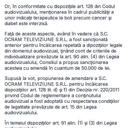
Or, în conformitate cu dispoziţiile art. 128 din Codul
audiovizualului, menţionarea în cadrul publicităţii a
unor indicaţii terapeutice la boli precum cancer şi
diabet este interzisă.
Faţă de aceste aspecte, având în vedere că S.C.
OCRAM TELEVIZIUNE S.R.L. a fost sancţionată
anterior pentru încălcarea repetată a dipoziţiilor legale
din domeniul audiovizual, ţinând cont de criteriile de
individualizare prevăzute la art. 90 alin. (4) din Legea
audiovizualului, Consiliul a propus sancţionarea
acesteia cu amendă în cuantum de 50.000 de lei.
Supusă la vot, propunerea de amendare a S.C.
OCRAM TELEVIZIUNE S.R.L. pentru încălcarea
dispoziţiilor art. 128 lit. d) şi f) din Decizia nr. 220/2011
privind Codul de reglementare a conţinutului
audiovizual a fost adoptată cu respectarea condiţiilor
de legalitate prevăzute de art. 15 din Legea
audiovizualului.
În temeiul dispoziţiilor art. 91 alin. (1) şi (3) din Legea