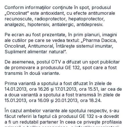
Conform informaţiilor conţinute în spot, produsul
„Oncolinat” este antioxidant, cu efecte antitumorale
recunoscute, radioprotector, hepatoprotector,
analgezic, hipotensiv, antialergic, antidepresiv.
Pe ecran au fost prezentate, în prim planuri, imagini
ale cutiilor pe care se vedea textul: „Pharma Dacica,
Oncolinat, Antitumoral, Întăreşte sistemul imunitar,
Supliment alimentar natural”.
De asemenea, postul OTV a difuzat un spot publicitar
de promovare a produsului GE 132, spot care a fost
transmis în două variante.
Prima variantă a spotului a fost difuzat în zilele de
14.01.2013, ora 16.26 şi 17.01.2013, ora 15.51, iar cea de
a doua variantă a spotului a fost transmisă în zilele de
15.01.2013, ora 16.09 şi 20.01.2013, ora 18.24.
În cazul ambelor variante ale spotului respectiv, s-au
făcut referiri la faptul că produsul GE 132 s-a dovedit
a fi un redutabil partener în ceea ce priveşte profilaxia