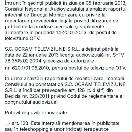
Întrunit în şedinţă publică în ziua de 05 februarie 2013,
Consiliul Naţional al Audiovizualului a analizat raportul
întocmit de Direcţia Monitorizare cu privire la
repectarea prevederilor legale privind difuzarea de
publicitate la produse medicale şi suplimente
alimentare în perioada 14-20.01.2013, de postul de
televiziune OTV.
S.C. OCRAM TELEVIZIUNE S.R.L. a deţinut până la
data de 22 ianuarie 2013 licenţa audiovizuală nr. S-TV
78.3/05.02.2004 şi decizia de autorizare
nr. 620.1/01.06.2010, pentru postul de televiziune OTV.
În urma analizării raportului de monitorizare, membrii
Consiliului au constatat că S.C. OCRAM TELEVIZIUNE
S.R.L. a încălcat prevederile art. 128 lit. d şi f) din
Decizia nr. 220/2011 privind Codul de reglementare a
conţinutului audiovizual.
Potrivit dispoziţiilor invocate:
_ - art. 128: Este interzisă menţionarea în publicitate
sau în teleshopping a unor indicaţii terapeutice