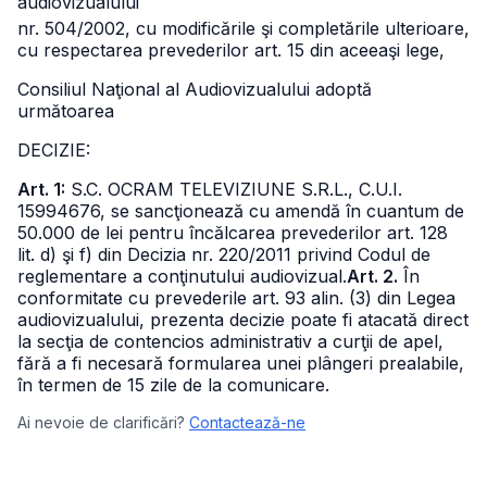
audiovizualului
nr. 504/2002, cu modificările şi completările ulterioare,
cu respectarea prevederilor art. 15 din aceeaşi lege,
Consiliul Naţional al Audiovizualului adoptă
următoarea
DECIZIE:
Art. 1:
S.C. OCRAM TELEVIZIUNE S.R.L., C.U.I.
15994676, se sancţionează cu amendă în cuantum de
50.000 de lei pentru încălcarea prevederilor art. 128
lit. d) şi f) din Decizia nr. 220/2011 privind Codul de
reglementare a conţinutului audiovizual.
Art. 2.
În
conformitate cu prevederile art. 93 alin. (3) din Legea
audiovizualului, prezenta decizie poate fi atacată direct
la secţia de contencios administrativ a curţii de apel,
fără a fi necesară formularea unei plângeri prealabile,
în termen de 15 zile de la comunicare.
Ai nevoie de clarificări?
Contactează-ne