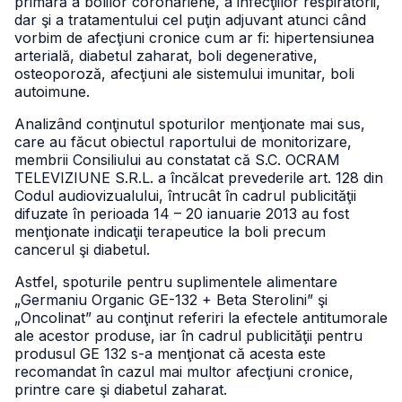
primară a bolilor coronariene, a infecţiilor respiratorii,
dar şi a tratamentului cel puţin adjuvant atunci când
vorbim de afecţiuni cronice cum ar fi: hipertensiunea
arterială, diabetul zaharat, boli degenerative,
osteoporoză, afecţiuni ale sistemului imunitar, boli
autoimune.
Analizând conţinutul spoturilor menţionate mai sus,
care au făcut obiectul raportului de monitorizare,
membrii Consiliului au constatat că S.C. OCRAM
TELEVIZIUNE S.R.L. a încălcat prevederile art. 128 din
Codul audiovizualului, întrucât în cadrul publicităţii
difuzate în perioada 14 – 20 ianuarie 2013 au fost
menţionate indicaţii terapeutice la boli precum
cancerul şi diabetul.
Astfel, spoturile pentru suplimentele alimentare
„Germaniu Organic GE-132 + Beta Sterolini” şi
„Oncolinat” au conţinut referiri la efectele antitumorale
ale acestor produse, iar în cadrul publicităţii pentru
produsul GE 132 s-a menţionat că acesta este
recomandat în cazul mai multor afecţiuni cronice,
printre care şi diabetul zaharat.