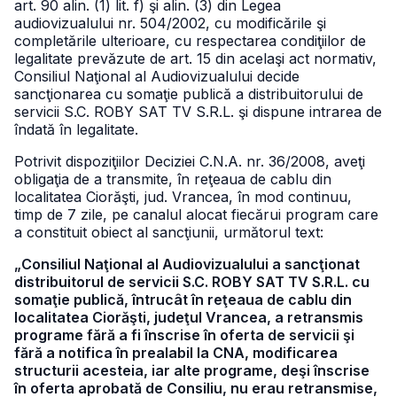
art. 90 alin. (1) lit. f) şi alin. (3) din Legea
audiovizualului nr. 504/2002, cu modificările şi
completările ulterioare, cu respectarea condiţiilor de
legalitate prevăzute de art. 15 din acelaşi act normativ,
Consiliul Naţional al Audiovizualului decide
sancţionarea cu somaţie publică a distribuitorului de
servicii S.C. ROBY SAT TV S.R.L. şi dispune intrarea de
îndată în legalitate.
Potrivit dispoziţiilor Deciziei C.N.A. nr. 36/2008, aveţi
obligaţia de a transmite, în reţeaua de cablu din
localitatea Ciorăşti, jud. Vrancea, în mod continuu,
timp de 7 zile, pe canalul alocat fiecărui program care
a constituit obiect al sancţiunii, următorul text:
„Consiliul Naţional al Audiovizualului a sancţionat
distribuitorul de servicii S.C. ROBY SAT TV S.R.L. cu
somaţie publică, întrucât în reţeaua de cablu din
localitatea Ciorăşti, judeţul Vrancea, a retransmis
programe fără a fi înscrise în oferta de servicii şi
fără a notifica în prealabil la CNA, modificarea
structurii acesteia, iar alte programe, deşi înscrise
în oferta aprobată de Consiliu, nu erau retransmise,