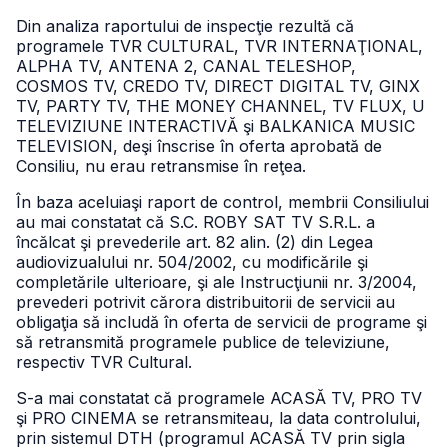
Din analiza raportului de inspecţie rezultă că
programele TVR CULTURAL, TVR INTERNAŢIONAL,
ALPHA TV, ANTENA 2, CANAL TELESHOP,
COSMOS TV, CREDO TV, DIRECT DIGITAL TV, GINX
TV, PARTY TV, THE MONEY CHANNEL, TV FLUX, U
TELEVIZIUNE INTERACTIVĂ şi BALKANICA MUSIC
TELEVISION, deşi înscrise în oferta aprobată de
Consiliu, nu erau retransmise în reţea.
În baza aceluiaşi raport de control, membrii Consiliului
au mai constatat că S.C. ROBY SAT TV S.R.L. a
încălcat şi prevederile art. 82 alin. (2) din Legea
audiovizualului nr. 504/2002, cu modificările şi
completările ulterioare, şi ale Instrucţiunii nr. 3/2004,
prevederi potrivit cărora distribuitorii de servicii au
obligaţia să includă în oferta de servicii de programe şi
să retransmită programele publice de televiziune,
respectiv TVR Cultural.
S-a mai constatat că programele ACASĂ TV, PRO TV
şi PRO CINEMA se retransmiteau, la data controlului,
prin sistemul DTH (programul ACASĂ TV prin sigla