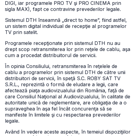
DIGI, iar programele PRO TV şi PRO CINEMA prin
sigla MAX), fapt ce contravine prevederilor legale.
Sistemul DTH înseamnă „direct to home”, fiind astfel,
un sistem digital individual de recepţie al programelor
TV prin satelit.
Programele recepţionate prin sistemul DTH nu au
drept scop retransmiterea lor prin reţele de cablu, aşa
cum a procedat distribuitorul de servicii.
În opinia Consiliului, retransmiterea în reţelele de
cablu a programelor prin sistemul DTH de către unii
distribuitori de servicii, în speţă S.C. ROBY SAT TV
S.R.L., reprezintă o formă de eludare a legii, care
afectează piaţa audiovizualului din România, faţă de
care Consiliul Naţional al Audiovizualului, în calitate de
autoritate unică de reglementare, are obligaţia de a o
supraveghea în aşa fel încât concurenţa să se
manifeste în limitele şi cu respectarea prevederilor
legale.
Având în vedere aceste aspecte, în temeiul dispoziţiilor