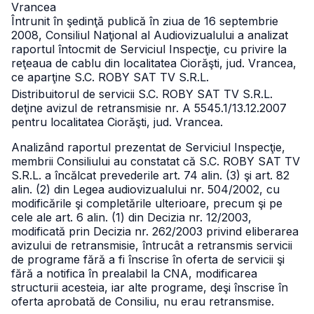
Vrancea
Întrunit în şedinţă publică în ziua de 16 septembrie
2008, Consiliul Naţional al Audiovizualului a analizat
raportul întocmit de Serviciul Inspecţie, cu privire la
reţeaua de cablu din localitatea Ciorăşti, jud. Vrancea,
ce aparţine S.C. ROBY SAT TV S.R.L.
Distribuitorul de servicii S.C. ROBY SAT TV S.R.L.
deţine avizul de retransmisie nr. A 5545.1/13.12.2007
pentru localitatea Ciorăşti, jud. Vrancea.
Analizând raportul prezentat de Serviciul Inspecţie,
membrii Consiliului au constatat că S.C. ROBY SAT TV
S.R.L. a încălcat prevederile art. 74 alin. (3) şi art. 82
alin. (2) din Legea audiovizualului nr. 504/2002, cu
modificările şi completările ulterioare, precum şi pe
cele ale art. 6 alin. (1) din Decizia nr. 12/2003,
modificată prin Decizia nr. 262/2003 privind eliberarea
avizului de retransmisie, întrucât a retransmis servicii
de programe fără a fi înscrise în oferta de servicii şi
fără a notifica în prealabil la CNA, modificarea
structurii acesteia, iar alte programe, deşi înscrise în
oferta aprobată de Consiliu, nu erau retransmise.