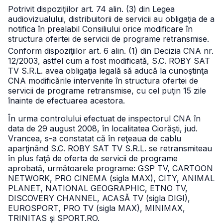
Potrivit dispoziţiilor art. 74 alin. (3) din Legea
audiovizualului, distribuitorii de servicii au obligaţia de a
notifica în prealabil Consiliului orice modificare în
structura ofertei de servicii de programe retransmise.
Conform dispoziţiilor art. 6 alin. (1) din Decizia CNA nr.
12/2003, astfel cum a fost modificată, S.C. ROBY SAT
TV S.R.L. avea obligaţia legală să aducă la cunoştinţa
CNA modificările intervenite în structura ofertei de
servicii de programe retransmise, cu cel puţin 15 zile
înainte de efectuarea acestora.
În urma controlului efectuat de inspectorul CNA în
data de 29 august 2008, în localitatea Ciorăşti, jud.
Vrancea, s-a constatat că în reţeaua de cablu
aparţinând S.C. ROBY SAT TV S.R.L. se retransmiteau
în plus faţă de oferta de servicii de programe
aprobată, următoarele programe: GSP TV, CARTOON
NETWORK, PRO CINEMA (sigla MAX), CITY, ANIMAL
PLANET, NATIONAL GEOGRAPHIC, ETNO TV,
DISCOVERY CHANNEL, ACASĂ TV (sigla DIGI),
EUROSPORT, PRO TV (sigla MAX), MINIMAX,
TRINITAS şi SPORT.RO.