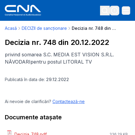
Acasă
DECIZII de sancționare
Decizia nr. 748 din 20.12.2022
Decizia nr. 748 din 20.12.2022
privind somarea S.C. MEDIA EST VISION S.R.L.
NĂVODARI
pentru postul LITORAL TV
Publicată în data de:
29.12.2022
Ai nevoie de clarificări?
Contactează-ne
Documente atașate
Decizia_748.pdf
336.29 KB