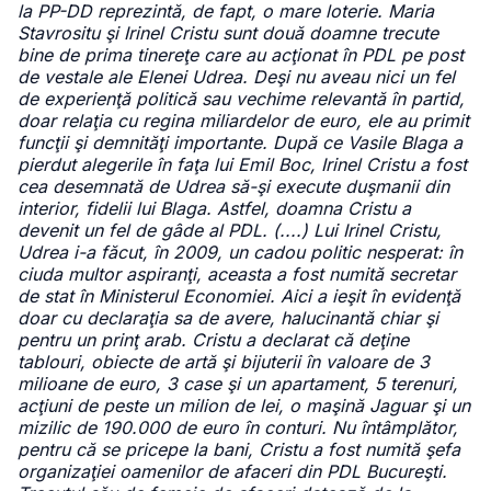
la PP-DD reprezintă, de fapt, o mare loterie. Maria
Stavrositu şi Irinel Cristu sunt două doamne trecute
bine de prima tinereţe care au acţionat în PDL pe post
de vestale ale Elenei Udrea. Deşi nu aveau nici un fel
de experienţă politică sau vechime relevantă în partid,
doar relaţia cu regina miliardelor de euro, ele au primit
funcţii şi demnităţi importante. După ce Vasile Blaga a
pierdut alegerile în faţa lui Emil Boc, Irinel Cristu a fost
cea desemnată de Udrea să-şi execute duşmanii din
interior, fidelii lui Blaga. Astfel, doamna Cristu a
devenit un fel de gâde al PDL. (....) Lui Irinel Cristu,
Udrea i-a făcut, în 2009, un cadou politic nesperat: în
ciuda multor aspiranţi, aceasta a fost numită secretar
de stat în Ministerul Economiei. Aici a ieşit în evidenţă
doar cu declaraţia sa de avere, halucinantă chiar şi
pentru un prinţ arab. Cristu a declarat că deţine
tablouri, obiecte de artă şi bijuterii în valoare de 3
milioane de euro, 3 case şi un apartament, 5 terenuri,
acţiuni de peste un milion de lei, o maşină Jaguar şi un
mizilic de 190.000 de euro în conturi. Nu întâmplător,
pentru că se pricepe la bani, Cristu a fost numită şefa
organizaţiei oamenilor de afaceri din PDL Bucureşti.