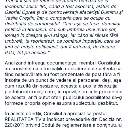
Trecutul său de femeie de afaceri datează de la
începutul anilor ‘90, când a fost asociată, alături de
Gabriel Oprea şi de controversaţii afacerişti Dumitru şi
Vasile Creştin, într-o companie care se ocupa cu
distribuţia de combustibil. Cam aşa se face, domnilor,
politică în România: stai sub umbrela unui mare şef,
loveşti în dreapta şi-n stânga, iar când ai rămas fără
umbrelă, te reorientezi, ca românul imparţial, care se
jură că urăşte politicienii, dar îi votează, de fiecare
dată, tot pe aceiaşi.”
Analizând întreaga documentaţie, membrii Consiliului
au constatat că informaţiile considerate de petentă ca
fiind neadevărate au fost prezentate de post fără a fi
însoţite de un punct de vedere al persoanei, deşi, aşa
cum rezultă din sesizare, aceasta a pus la dispoziţia
postului informaţii care, în opoziţie cu cele prezentate
de acesta, ar fi putut oferi publicului posibilitatea să-şi
formeze propria opinie asupra subiectului dezbătut.
În aceste condiţii, Consiliul a apreciat că postul
REALITATEA TV a încălcat prevederile din Decizia nr.
220/2011 privind Codul de reglementare a conţinutului