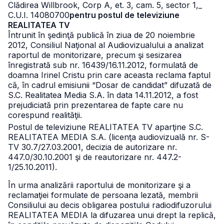
Clădirea Willbrook, Corp A, et. 3, cam. 5, sector 1,
_
C.U.I. 14080700
pentru postul de televiziune
REALITATEA TV
Întrunit în şedinţă publică în ziua de 20 noiembrie
2012, Consiliul Naţional al Audiovizualului a analizat
raportul de monitorizare, precum şi sesizarea
înregistrată sub nr. 16439/16.11.2012, formulată de
doamna Irinel Cristu prin care aceasta reclama faptul
că, în cadrul emisiunii “Dosar de candidat” difuzată de
S.C. Realitatea Media S.A. în data 14.11.2012, a fost
prejudiciată prin prezentarea de fapte care nu
corespund realităţii.
Postul de televiziune REALITATEA TV aparţine S.C.
REALITATEA MEDIA S.A. (licenţa audiovizuală nr. S-
TV 30.7/27.03.2001, decizia de autorizare
nr.
447.0/30.10.2001 şi de reautorizare nr. 447.2-
1/25.10.2011).
În urma analizării raportului de monitorizare şi a
reclamaţiei formulate de persoana lezată, membrii
Consiliului au decis obligarea postului radiodifuzorului
REALITATEA MEDIA la difuzarea unui drept la replică,