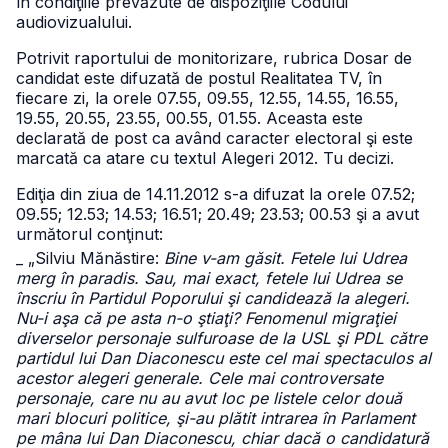
în condiţiile prevăzute de dispoziţiile Codului
audiovizualului.
Potrivit raportului de monitorizare, rubrica Dosar de
candidat este difuzată de postul Realitatea TV, în
fiecare zi, la orele 07.55, 09.55, 12.55, 14.55, 16.55,
19.55, 20.55, 23.55, 00.55, 01.55. Aceasta este
declarată de post ca având caracter electoral şi este
marcată ca atare cu textul Alegeri 2012. Tu decizi.
Ediţia din ziua de 14.11.2012 s-a difuzat la orele 07.52;
09.55; 12.53; 14.53; 16.51; 20.49; 23.53; 00.53 şi a avut
următorul conţinut:
_ „Silviu Mănăstire:
Bine v-am găsit. Fetele lui Udrea
merg în paradis. Sau, mai exact, fetele lui Udrea se
înscriu în Partidul Poporului şi candidează la alegeri.
Nu-i aşa că pe asta n-o ştiaţi? Fenomenul migraţiei
diverselor personaje sulfuroase de la USL şi PDL către
partidul lui Dan Diaconescu este cel mai spectaculos al
acestor alegeri generale. Cele mai controversate
personaje, care nu au avut loc pe listele celor două
mari blocuri politice, şi-au plătit intrarea în Parlament
pe mâna lui Dan Diaconescu, chiar dacă o candidatură