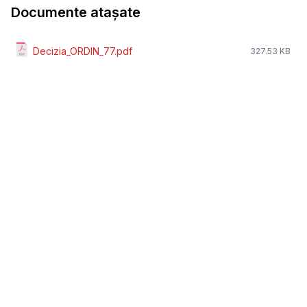
Documente atașate
Decizia_ORDIN_77.pdf
327.53 KB