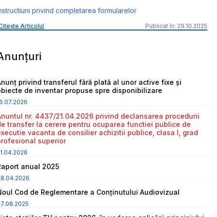
nstructiuni privind completarea formularelor
Citește Articolul
Publicat în: 29.10.2025
Anunțuri
nunț privind transferul fără plată al unor active fixe și
obiecte de inventar propuse spre disponibilizare
6.07.2026
Anuntul nr. 4437/21.04.2026 privind declansarea procedurii
de transfer la cerere pentru ocuparea functiei publice de
executie vacanta de consilier achizitii publice, clasa I, grad
profesional superior
1.04.2026
Raport anual 2025
08.04.2026
Noul Cod de Reglementare a Conținutului Audiovizual
7.08.2025