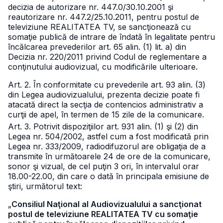
decizia de autorizare nr. 447.0/30.10.2001 şi
reautorizare nr. 447.2/25.10.2011, pentru postul de
televiziune REALITATEA TV, se sancţionează cu
somaţie publică de intrare de îndată în legalitate pentru
încălcarea prevederilor art. 65 alin. (1) lit. a) din
Decizia nr. 220/2011 privind Codul de reglementare a
conţinutului audiovizual, cu modificările ulterioare.
Art. 2. În conformitate cu prevederile art. 93 alin. (3)
din Legea audiovizualului, prezenta decizie poate fi
atacată direct la secţia de contencios administrativ a
curţii de apel, în termen de 15 zile de la comunicare.
Art. 3. Potrivit dispoziţiilor art. 931 alin. (1) şi (2) din
Legea nr. 504/2002, astfel cum a fost modificată prin
Legea nr. 333/2009, radiodifuzorul are obligaţia de a
transmite în următoarele 24 de ore de la comunicare,
sonor şi vizual, de cel puţin 3 ori, în intervalul orar
18.00-22.00, din care o dată în principala emisiune de
ştiri, următorul text:
„
Consiliul Naţional al Audiovizualului a sancţionat
postul de televiziune REALITATEA TV cu somaţie