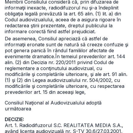
Membrii Consiliului consideră că, prin difuzarea de
informaţii inexacte, radiodifuzorul nu şi-a îndeplinit
obligaţia legală prevăzută la art. 65 alin. (1) lit. a) din
Codul audiovizualului, aceea de a asigura rigoare în
redactarea ştirii prezentate, dreptul publicului la
informare corectă fiind astfel prejudiciat.
De asemenea, Consiliul apreciază că astfel de
informaţii eronate sunt de natură să creeze confuzie şi
pot genera panică în rândul familiilor afectate de
evenimente dramatice.
În temeiul prevederilor art. 144
alin. (2) din Decizia nr. 220/2011 privind Codul de
reglementare a conţinutului audiovizual, cu
modificările şi completările ulterioare, şi ale art. 91 alin.
(1) şi (2) din Legea audiovizualului nr. 504/2002, cu
modificările şi completările ulterioare, cu respectarea
prevederilor art. 15 din aceeaşi lege,
Consiliul Naţional al Audiovizualului adoptă
următoarea
DECIZIE:
Art. 1. Radiodifuzorul S.C. REALITATEA MEDIA S.A.,
având licenţa audiovizuală nr. S-TV 30.6/27.03.2001,