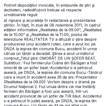
Potrivit dispoziţiilor invocate, în emisiunile de ştiri şi
dezbateri, radiodifuzorii trebuie să respecte
următoarele reguli:
a) rigoare şi acurateţe în redactarea şi prezentarea
ştirilor.
În fapt, în ziua de 08 noiembrie 2011, în cadrul
ediţiilor informative „Realitatea de la 09.00”, „Realitatea
de la 10.00” şi „Realitatea de la 11.00, postul de
televiziune REALITATEA TV a difuzat o ştire despre
producerea unui accident rutier, care a avut loc pe
DN2A la ieşirea din comuna Bucu, accident în urma
căruia un tânăr a decedat.
Ştirea a avut următorul
conţinut:
„Titlul ştirii: OMORÂT DE UN ŞOFER BEAT.
Subtitluri:
-Fiul fermierului Culina din Bărăgan a fost
omorât de un şofer beat.
-Accidentul s-a petrecut
aseară, pe DN2A, la ieşirea din comuna Bucu.
-Tânărul
care a murit în accident avea 26 de ani.
-Prezentator
(Realitatea de la 09.00): Vorbim despre o dramă pe
Drumul Naţional 2. Fiul unuia dintre cei mai înstăriţi
fermieri din Bărăgan a fost ucis aseară, într-un
accident provocat de un şofer de TIR băut. Accidentul
s-a petrecut în judeţ aseară, pe DN2A, la ieşirea din
comuna Bucu. Un tânăr de 33 de ani aflat sub