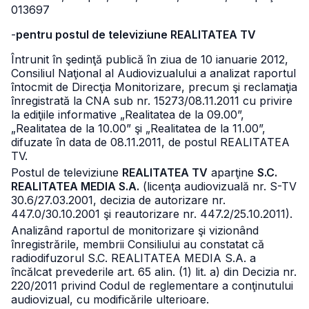
013697
-
pentru postul de televiziune REALITATEA TV
Întrunit în şedinţă publică în ziua de 10 ianuarie 2012,
Consiliul Naţional al Audiovizualului a analizat raportul
întocmit de Direcţia Monitorizare, precum şi reclamaţia
înregistrată la CNA sub nr. 15273/08.11.2011 cu privire
la ediţiile informative „Realitatea de la 09.00”,
„Realitatea de la 10.00” şi „Realitatea de la 11.00”,
difuzate în data de 08.11.2011, de postul REALITATEA
TV.
Postul de televiziune
REALITATEA TV
aparţine
S.C.
REALITATEA MEDIA S.A.
(licenţa audiovizuală nr. S-TV
30.6/27.03.2001, decizia de autorizare nr.
447.0/30.10.2001 şi reautorizare nr. 447.2/25.10.2011).
Analizând raportul de monitorizare şi vizionând
înregistrările, membrii Consiliului au constatat că
radiodifuzorul S.C. REALITATEA MEDIA S.A. a
încălcat prevederile art. 65 alin. (1) lit. a) din Decizia nr.
220/2011 privind Codul de reglementare a conţinutului
audiovizual, cu modificările ulterioare.