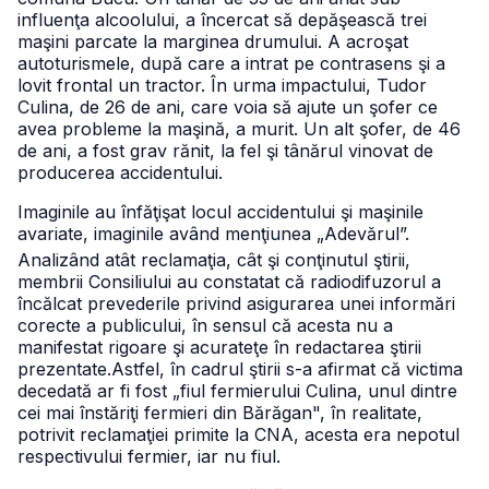
influenţa alcoolului, a încercat să depăşească trei
maşini parcate la marginea drumului. A acroşat
autoturismele, după care a intrat pe contrasens şi a
lovit frontal un tractor. În urma impactului, Tudor
Culina, de 26 de ani, care voia să ajute un şofer ce
avea probleme la maşină, a murit. Un alt şofer, de 46
de ani, a fost grav rănit, la fel şi tânărul vinovat de
producerea accidentului.
Imaginile au înfăţişat locul accidentului şi maşinile
avariate, imaginile având menţiunea „Adevărul”.
Analizând atât reclamaţia, cât şi conţinutul ştirii,
membrii Consiliului
au constatat că radiodifuzorul a
încălcat prevederile privind asigurarea unei informări
corecte a publicului, în sensul că acesta nu a
manifestat rigoare şi acurateţe în redactarea ştirii
prezentate.
Astfel, în cadrul ştirii s-a afirmat că victima
decedată ar fi fost „fiul fermierului Culina, unul dintre
cei mai înstăriţi fermieri din Bărăgan", în realitate,
potrivit reclamaţiei primite la CNA, acesta era nepotul
respectivului fermier, iar nu fiul.