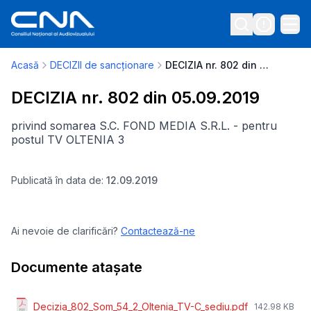
Acasă
DECIZII de sancționare
DECIZIA nr. 802 din 05.09.2019
DECIZIA nr. 802 din 05.09.2019
privind somarea S.C. FOND MEDIA S.R.L. - pentru
postul TV OLTENIA 3
Publicată în data de:
12.09.2019
Ai nevoie de clarificări?
Contactează-ne
Documente atașate
Decizia_802_Som_54_2_Oltenia_TV-C_sediu.pdf
142.98 KB