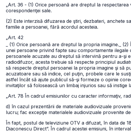
„Art. 36 - (1) Orice persoană are dreptul la respectarea vieţ
corespondenţei sale.
(2) Este interzisă difuzarea de ştiri, dezbateri, anchete s
familie a persoanei, fără acordul acesteia.
„Art. 42
_ (1) Orice persoană are dreptul la propria imagine.
_ (2)
unei persoane privind fapte sau comportamente ilegale or
persoanele acuzate au dreptul să intervină pentru a-şi 
radiodifuzor, acesta trebuie să respecte principiul audiat
să respecte dreptul persoanei la propria imagine şi să pu
acuzatoare sau să indice, cel puţin, probele care le susţ
astfel încât să ajute publicul să-şi formeze o opinie core
invitaţilor să folosească un limbaj injurios sau să instige 
„Art. 78 În cadrul emisiunilor cu caracter informaţiv, rad
d) în cazul prezentării de materiale audiovizuale proveni
lucru; fac excepţie materialele audiovizuale provenite de 
În fapt, postul de televiziune OTV a difuzat, în data de 
Diaconescu Direct”. În cadrul acestei emisiuni, în interval