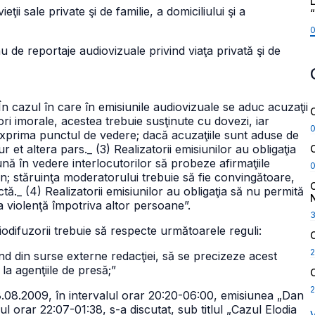
L
ii sale private şi de familie, a domiciliului şi a
au de reportaje audiovizuale privind viaţa privată şi de
 În cazul în care în emisiunile audiovizuale se aduc acuzaţii
i imorale, acestea trebuie susţinute cu dovezi, iar
exprima punctul de vedere; dacă acuzaţiile sunt aduse de
ur et altera pars.
_ (3) Realizatorii emisiunilor au obligaţia
nă în vedere interlocutorilor să probeze afirmaţiile
in; stăruinţa moderatorului trebuie să fie convingătoare,
ctă.
_ (4) Realizatorii emisiunilor au obligaţia să nu permită
la violenţă împotriva altor persoane”.
iodifuzorii trebuie să respecte următoarele reguli:
2
nd din surse externe redacţiei, să se precizeze acest
la agenţiile de presă;”
2
18.08.2009, în intervalul orar 20:20-06:00, emisiunea „Dan
ul orar 22:07-01:38, s-a discutat, sub titlul „Cazul Elodia