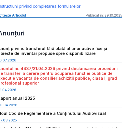
nstructiuni privind completarea formularelor
Citește Articolul
Publicat în: 29.10.2025
Anunțuri
nunț privind transferul fără plată al unor active fixe și
obiecte de inventar propuse spre disponibilizare
6.07.2026
Anuntul nr. 4437/21.04.2026 privind declansarea procedurii
de transfer la cerere pentru ocuparea functiei publice de
executie vacanta de consilier achizitii publice, clasa I, grad
profesional superior
1.04.2026
Raport anual 2025
08.04.2026
Noul Cod de Reglementare a Conținutului Audiovizual
7.08.2025