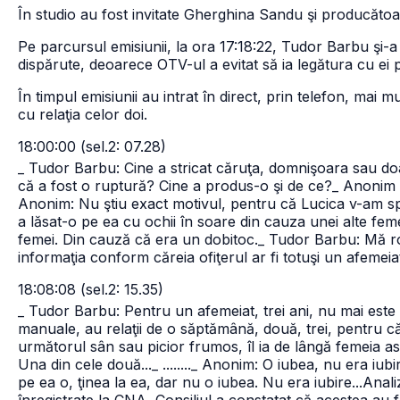
În studio au fost invitate Gherghina Sandu şi producătoa
Pe parcursul emisiunii, la ora 17:18:22, Tudor Barbu şi-a e
dispărute, deoarece OTV-ul a evitat să ia legătura cu ei 
În timpul emisiunii au intrat în direct, prin telefon, mai 
cu relaţia celor doi.
18:00:00 (sel.2: 07.28)
_ Tudor Barbu: Cine a stricat căruţa, domnişoara sau d
că a fost o ruptură? Cine a produs-o şi de ce?
_ Anonim (
Anonim: Nu ştiu exact motivul, pentru că Lucica v-am sp
a lăsat-o pe ea cu ochii în soare din cauza unei alte feme
femei. Din cauză că era un dobitoc.
_ Tudor Barbu: Mă r
informaţia conform căreia ofiţerul ar fi totuşi un afemeiat,
18:08:08 (sel.2: 15.35)
_ Tudor Barbu: Pentru un afemeiat, trei ani, nu mai este o
manuale, au relaţii de o săptămână, două, trei, pentru 
următorul sân sau picior frumos, îl ia de lângă femeia ast
Una din cele două...
_ ........
_ Anonim: O iubea, nu era iubire
pe ea o, ţinea la ea, dar nu o iubea. Nu era iubire...
Anali