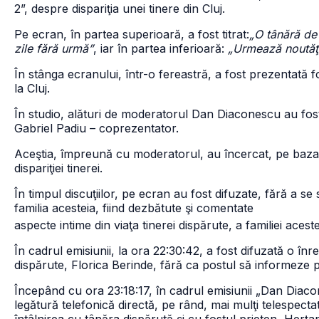
2”, despre dispariţia unei tinere din Cluj.
Pe ecran, în partea superioară, a fost titrat:
„O tânără de
zile fără urmă”
, iar în partea inferioară:
„Urmează noutăţi
În stânga ecranului, într-o fereastră, a fost prezentată f
la Cluj.
În studio, alături de moderatorul Dan Diaconescu au fos
Gabriel Padiu – coprezentator.
Aceştia, împreună cu moderatorul, au încercat, pe baza ş
dispariţiei tinerei.
În timpul discuţiilor, pe ecran au fost difuzate, fără a se
familia acesteia, fiind dezbătute şi comentate
aspecte intime din viaţa tinerei dispărute, a familiei acest
În cadrul emisiunii, la ora 22:30:42, a fost difuzată o în
dispărute, Florica Berinde, fără ca postul să informeze pub
Începând cu ora 23:18:17, în cadrul emisiunii „Dan Diaco
legătură telefonică directă, pe rând, mai mulţi telespectat