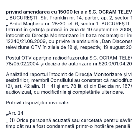
privind amendarea cu 15000 lei a a S.C. OCRAM TELE
_ BUCUREŞTI, Str. Franklin nr. 14, parter, ap. 2, sector 
_ B-dul Magheru nr. 28-30, et. 6, sector 1, BUCUREŞTI
Întrunit în şedinţă publică în ziua de 10 septembrie 2009,
întocmit de Direcţia Monitorizare în baza reclamaţiilor în
12240/21.08.2009, cu privire la emisiunile „Dan Diacone
televiziune OTV în zilele de 18 şi, respectiv, 19 august 
Postul OTV aparţine radiodifuzorului S.C. OCRAM TELEV
78/05.02.2004 şi decizia de autorizare nr.620.0/01.04.2
Analizând raportul întocmit de Direcţia Monitorizare şi v
sesizărilor, membrii Consiliului au constatat că radiodifuzor
(2), art. 42 alin. (1 - 4) şi art. 78 lit. d) din Decizia nr
audiovizual, cu modificările şi completările ulterioare.
Potrivit dispoziţiilor invocate:
„Art. 34
_ (1) Orice persoană acuzată sau cercetată pentru săvâr
timp cât nu a fost condamnată printr-o hotărâre penală def