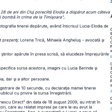
 28 de ani din Cluj poreclită Elodia a dispărut acum câteva
 bombă în crima de la Timişoara”.
.
otografia tinerei dispărute, având înscrisul Lucia-Elodia de
t prezenţi: Lorena Trică, Mihaela Angheluş – avocată şi
tirilor apărute în presa scrisă, să elucideze împrejurările
 specifica sursa acestora, imagini cu Lucia Berinde şi
eia, dar şi a altor persoane.
registrare de 10 secunde, cu declaraţia mamei tinerei
2
licul cu privire la sursa înregistrării.
nescu Direct” din data de 18 august 2009, au intrat în
ori, care au relatat impresii pe care le-au avut la
2