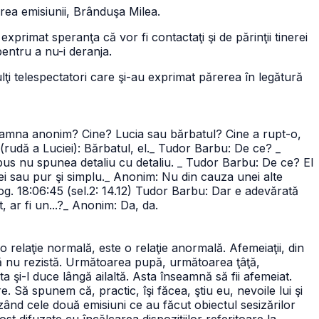
rea emisiunii, Brânduşa Milea.
xprimat speranţa că vor fi contactaţi şi de părinţii tinerei
pentru a nu-i deranja.
mulţi telespectatori care şi-au exprimat părerea în legătură
oamna anonim? Cine? Lucia sau bărbatul? Cine a rupt-o,
rudă a Luciei): Bărbatul, el.
_ Tudor Barbu: De ce?
_
us nu spunea detaliu cu detaliu.
_ Tudor Barbu: De ce? El
i sau pur şi simplu.
_ Anonim: Nu din cauza unei alte
og.
18:06:45 (sel.2: 14.12) Tudor Barbu: Dar e adevărată
 ar fi un...?
_ Anonim: Da, da.
 relaţie normală, este o relaţie anormală. Afemeiaţii, din
că nu rezistă. Următoarea pupă, următoarea ţâţă,
a şi-l duce lângă ailaltă. Asta înseamnă să fii afemeiat.
. Să spunem că, practic, îşi făcea, ştiu eu, nevoile lui şi
zând cele două emisiuni ce au făcut obiectul sesizărilor