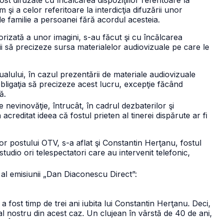
st difuzate cu încălcarea dispoziţiilor referitoare la
 şi a celor referitoare la interdicţia difuzării unor
de familie a persoanei fără acordul acesteia.
orizată a unor imagini, s-au făcut şi cu încălcarea
ii să precizeze sursa materialelor audiovizuale pe care le
ualului, în cazul prezentării de materiale audiovizuale
obligaţia să precizeze acest lucru, excepţie făcând
ă.
 nevinovăţie, întrucât, în cadrul dezbaterilor şi
reditat ideea că fostul prieten al tinerei dispărute ar fi
lor postului OTV, s-a aflat şi Constantin Herţanu, fostul
tudio ori telespectatori care au intervenit telefonic,
al emisiunii „Dan Diaconescu Direct”:
 fost timp de trei ani iubita lui Constantin Herţanu. Deci,
 nostru din acest caz. Un clujean în vârstă de 40 de ani,