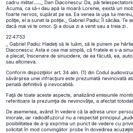
cadru militar......
_ Dan Diaconescu: Da, păi telespectatorii
Acuma, ca să-i dau apă la moară Lorenei, există un mobi
foarte nervos, supărat pe ea. Ea venea la uşa lui mereu, s
poliţie, el a sunat la poliţie.
_ Gabriel Padiu: Îl sâcâia. Te a
dacă mai vii te omor. Şi a doua zi a venit sau a treia zi .
22:47:53
_ Gabriel Padiu: Haideţi să le luăm, să le punem pe hârtie
Diaconescu: Asta e cea mai simplă, că fratele ei s-a sinuc
a plecat, înscenare de sinucidere, de ea făcută, ea, autor
sau altcineva.
Conform dispoziţiilor art. 34 alin. (1) din Codul audiovi
săvârşirea unei infracţiuni este prezumată nevinovată a
penală definitivă şi irevocabilă.
Faţă de toate aceste aspecte, analizând emisiunile monito
referitoare la prezumţia de nevinovăţie, a afectat totodat
De asemenea, având în vedere că la adresa unor persoan
imorale, iar radiodifuzorul nu a respectat principiul „aud
posibilitatea de a-şi exprima un punct de vedere cu privi
solicitat în mod convingător probe în dovedirea acuzaţiil