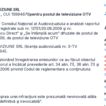
I
VIZIUNE SRL
1
_ CUI 15994676
pentru postul de televiziune OTV
 Consiliul Naţional al Audiovizualului a analizat raportul
registrate sub nr. 12151/20.08.2009 şi nr.
scu Direct” şi „Se întâmplă acum” difuzate de postul de
2009, de postul de televiziune OTV
A
IZIUNE SRL (licenţa audiovizuală nr. S-TV
1
004).
izionând înregistrarea emisiunilor ce au făcut obiectul
ul a încălcat prevederile art. 34 alin. (1), 36 alin. (1) şi
. 187/2006 privind Codul de reglementare a conţinutului
2
şirea unei infracţiuni este prezumată nevinovată atâta
0
initivă şi irevocabilă”.