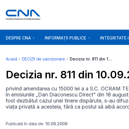
DESPRE CNA
INFORMAȚII PUBLICE
INTEGRITATE 
Acasă
DECIZII de sancționare
Decizia nr. 811 din 10.09.2009
Decizia nr. 811 din 10.09
privind amendarea cu 15000 lei a a S.C. OCRAM TE
în emisiunile „Dan Diaconescu Direct” din 18 august
fost dezbătut cazul unei tinere dispărute, s-au difuza
viața privată a acesteia, fără ca postul să aibă acordu
Publicată în data de:
10.09.2009