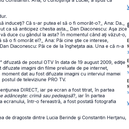
anu Constantin. Ana, o cunoştinţă a Luciei, a spus că
dur.
să induceţi? Că s-ar putea el să o fi omorât-o?
_ Ana: Da.
_
ut ca să anticipez chestia asta.
_ Dan Diaconescu: Aşa zice
e vă duce cu gândul la asta? În momentul când aţi văzut-o,
 să o fi omorât el?
_ Ana: Păi cine ştie ce interese,
ș
 Dan Diaconescu: Păi ce de la îngheţata aia. Una e că n-a
difuzată de postul OTV în data de 19 august 2009, ediţie
ș
t difuzate imagini din filme preluate de pe internet,
1
n moment dat au fost difuzate imagini cu interviul mamei
de postul de televiziune PRO TV.
ș
enţiunea DIRECT, iar pe ecran a fost titrat, în partea
1
j se adânceşte: crimă sau pedeapsă
?, iar în partea
ga ecranului, într-o fereastră, a fost postată fotografia
a de dragoste dintre Lucia Berinde şi Constantin Herţanu,