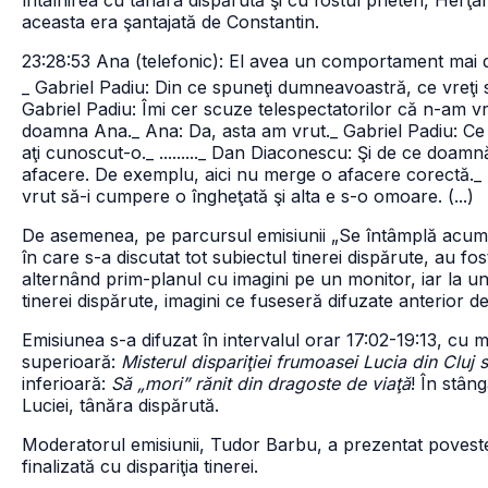
întâlnirea cu tânăra dispărută şi cu fostul prieten, Herţ
aceasta era şantajată de Constantin.
23:28:53 Ana (telefonic): El avea un comportament mai 
_ Gabriel Padiu: Din ce spuneţi dumneavoastră, ce vreţi 
Gabriel Padiu: Îmi cer scuze telespectatorilor că n-am vr
doamna Ana.
_ Ana: Da, asta am vrut.
_ Gabriel Padiu: C
aţi cunoscut-o.
_ .........
_ Dan Diaconescu: Şi de ce doamnă
afacere. De exemplu, aici nu merge o afacere corectă.
_
vrut să-i cumpere o îngheţată şi alta e s-o omoare. (...)
De asemenea, pe parcursul emisiunii „Se întâmplă acum” 
în care s-a discutat tot subiectul tinerei dispărute, au fos
alternând prim-planul cu imagini pe un monitor, iar la u
tinerei dispărute, imagini ce fuseseră difuzate anterior 
Emisiunea s-a difuzat în intervalul orar 17:02-19:13, cu m
superioară:
Misterul dispariţiei frumoasei Lucia din Clu
inferioară:
Să „mori” rănit din dragoste de viaţă
! În stân
Luciei, tânăra dispărută.
Moderatorul emisiunii, Tudor Barbu, a prezentat poveste
finalizată cu dispariţia tinerei.