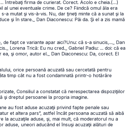
… Întrebaţi firma de curierat. Corect. Acolo e cheia.(…)
l al unei eventuale crime. De ce? Fiindcă omul ăla era
-a mutat şi vis-à-vis. Nu, dar ţineţi minte că a sunat şi la
duce şi în stare.
_ Dan Diaconescu: Păi da. Şi el a zis mamă
, de fapt ce variante apar aici?Unu: că s-a sinucis,...
_ Dan
is.
_ Lorena Trică: Eu nu cred.
_ Gabriel Padiu: ... doi: că ea
 ea, şi omor, autor el.
_ Dan Diaconescu: Da, corect. El
zualului, orice persoană acuzată sau cercetată pentru
tâta timp cât nu a fost condamnată printr-o hotărâre
rizate, Consiliul a constatat că nerespectarea dispoziţiilor
ă şi dreptul persoanei la propria imagine.
e au fost aduse acuzaţii privind fapte penale sau
iatur et altera pars”, astfel încât persoana acuzată să aibă
re la acuzaţile aduse, şi, mai mult, că moderatorul nu a
or aduse, uneori aducând el însuşi acuzaţii alături de