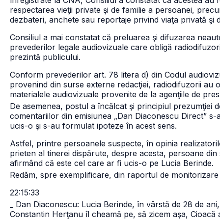
înregistrate la CNA, Consiliul a constatat că acestea au fo
respectarea vieţii private şi de familie a persoanei, precum
dezbateri, anchete sau reportaje privind viaţa privată şi 
Consiliul a mai constatat că preluarea şi difuzarea neaut
prevederilor legale audiovizuale care obligă radiodifuzor
prezintă publicului.
Conform prevederilor art. 78 litera d) din Codul audioviz
provenind din surse externe redacţiei, radiodifuzorii au 
materialele audiovizuale provenite de la agenţiile de pres
De asemenea, postul a încălcat şi principiul prezumţiei de
comentariilor din emisiunea „Dan Diaconescu Direct” s-a ac
ucis-o şi s-au formulat ipoteze în acest sens.
Astfel, printre persoanele suspecte, în opinia realizatori
prieten al tinerei dispărute, despre acesta, persoane din s
afirmând că este cel care ar fi ucis-o pe Lucia Berinde.
Redăm, spre exemplificare, din raportul de monitorizare 
22:15:33
_ Dan Diaconescu: Lucia Berinde, în vârstă de 28 de ani, a
Constantin Herţanu îl cheamă pe, să zicem aşa, Cioacă al