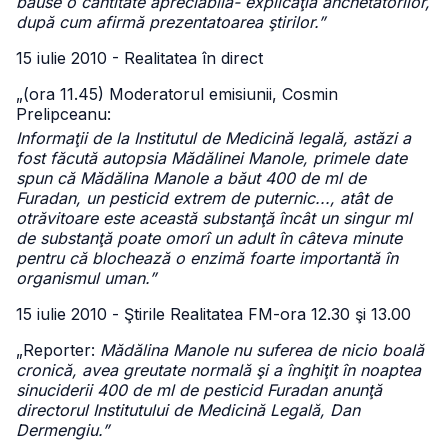
băuse o cantitate apreciabilă- explicaţia anchetatorilor,
după cum afirmă prezentatoarea ştirilor.”
15 iulie 2010 - Realitatea în direct
„(ora 11.45) Moderatorul emisiunii, Cosmin
Prelipceanu:
Informaţii de la Institutul de Medicină legală, astăzi a
fost făcută autopsia Mădălinei Manole, primele date
spun că Mădălina Manole a băut 400 de ml de
Furadan, un pesticid extrem de puternic..., atât de
otrăvitoare este această substanţă încât un singur ml
de substanţă poate omorî un adult în câteva minute
pentru că blochează o enzimă foarte importantă în
organismul uman.”
15 iulie 2010 - Ştirile Realitatea FM-ora 12.30 şi 13.00
„Reporter:
Mădălina Manole nu suferea de nicio boală
cronică, avea greutate normală şi a înghiţit în noaptea
sinuciderii 400 de ml de pesticid Furadan anunţă
directorul Institutului de Medicină Legală, Dan
Dermengiu.”