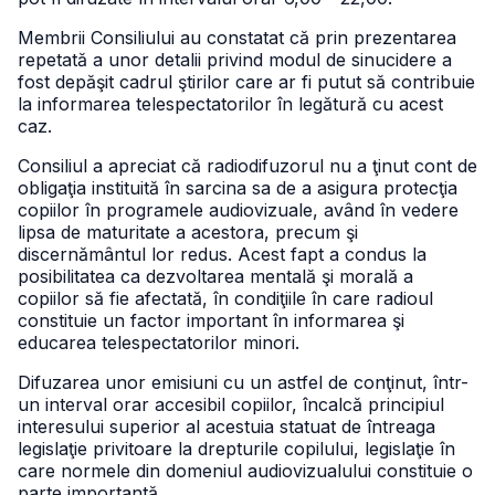
Membrii Consiliului au constatat că prin prezentarea
repetată a unor detalii privind modul de sinucidere a
fost depăşit cadrul ştirilor care ar fi putut să contribuie
la informarea telespectatorilor în legătură cu acest
caz.
Consiliul a apreciat că radiodifuzorul nu a ţinut cont de
obligaţia instituită în sarcina sa de a asigura protecţia
copiilor în programele audiovizuale, având în vedere
lipsa de maturitate a acestora, precum şi
discernământul lor redus. Acest fapt a condus la
posibilitatea ca dezvoltarea mentală şi morală a
copiilor să fie afectată, în condiţiile în care radioul
constituie un factor important în informarea şi
educarea telespectatorilor minori.
Difuzarea unor emisiuni cu un astfel de conţinut, într-
un interval orar accesibil copiilor, încalcă principiul
interesului superior al acestuia statuat de întreaga
legislaţie privitoare la drepturile copilului, legislaţie în
care normele din domeniul audiovizualului constituie o
parte importantă.