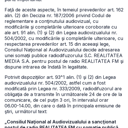
Faţă de aceste aspecte, în temeiul prevederilor art. 162
alin. (2) din Decizia nr. 187/2006 privind Codul de
reglementare a conţinutului audiovizual, cu
modificările şi completările ulterioare coroborate cu
ale art. 91 alin. (1) şi (2) din Legea audiovizualului nr.
504/2002, cu modificările şi completările ulterioare, cu
respectarea prevederilor art. 15 din aceeaşi lege,
Consiliul Naţional al Audiovizualului decide adresarea
unei somaţii publice radiodifuzorului S.C. REALITATEA
MEDIA S.A. pentru postul de radio REALITATEA FM şi
dispune intrarea de îndată în legalitate.
Potrivit dispoziţiilor art. 93^1 alin. (1) şi (2) din Legea
audiovizualului nr. 504/2002, astfel cum a fost
modificată prin Legea nr. 333/2009, radiodifuzorul are
obligaţia de a transmite în următoarele 24 de ore de la
comunicare, de cel puţin 3 ori, în intervalul orar
06.00-14.00, din care o dată în principala emisiune de
ştiri, următorul text:
„Consiliul Naţional al Audiovizualului a sancţionat
postul de radio REALITATEA FM cu somaţie publică,