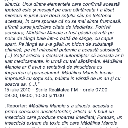
sinucis. Unul dintre elementele care confirmă această
ipoteză este şi mesajul pe care cântăreaţa l-a lăsat
miercuri în jurul orei două soţului său pe telefonul
acestuia, în care spunea că nu se mai simte frumoasă,
afirmă surse judiciare citate de Mediafax. Potrivit
acestora, Mădălina Manole a fost găsită căzută pe
holul de lângă baie într-o baltă de sânge, cu capul
spart. Pe lângă ea s-a găsit un bidon de substanţă
chimică, pe hol mirosind puternic a această substanţă.
(…) Soţul artistei a declarat autorităţilor că aceasta ar fi
luat medicamente. În urmă cu trei săptămâni, Mădălina
Manole ar fi avut o tentativă de sinucidere cu
ibuprofen şi paracetamol. Mădălina Manole locuia
împreună cu soţul său, băiatul în vârstă de un an şi cu
soacra sa. (…).”
15 iulie 2010 - Ştirile Realitatea FM - orele 07.00,
08.00, 09.00, 10.00 şi 11.00
„Reporter:
Mădălina Manole s-a sinucis, aceasta e
prima concluzie anchetatorilor; artista ar fi băut un
insecticid care produce moartea imediată; Furadan, un
insecticid extrem de toxic din care Mădălina Manole