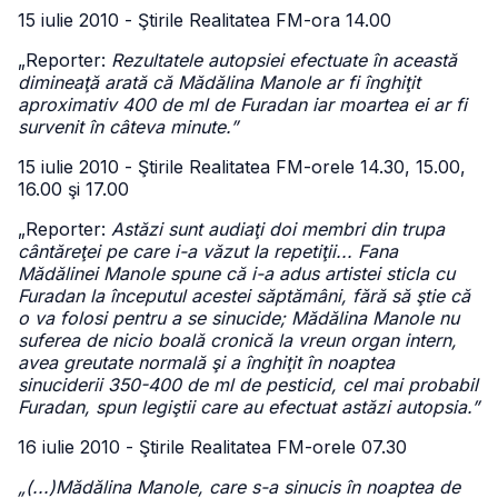
15 iulie 2010 - Ştirile Realitatea FM-ora 14.00
„Reporter:
Rezultatele autopsiei efectuate în această
dimineaţă arată că Mădălina Manole ar fi înghiţit
aproximativ 400 de ml de Furadan iar moartea ei ar fi
survenit în câteva minute.”
15 iulie 2010 - Ştirile Realitatea FM-orele 14.30, 15.00,
16.00 şi 17.00
„Reporter:
Astăzi sunt audiaţi doi membri din trupa
cântăreţei pe care i-a văzut la repetiţii... Fana
Mădălinei Manole spune că i-a adus artistei sticla cu
Furadan la începutul acestei săptămâni, fără să ştie că
o va folosi pentru a se sinucide; Mădălina Manole nu
suferea de nicio boală cronică la vreun organ intern,
avea greutate normală şi a înghiţit în noaptea
sinuciderii 350-400 de ml de pesticid, cel mai probabil
Furadan, spun legiştii care au efectuat astăzi autopsia.”
16 iulie 2010 - Ştirile Realitatea FM-orele 07.30
„(...)Mădălina Manole, care s-a sinucis în noaptea de