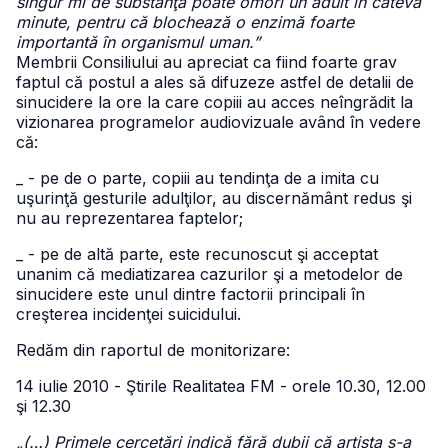
singur ml de substanţă poate omorî un adult în câteva
minute, pentru că blochează o enzimă foarte
importantă în organismul uman.”
Membrii Consiliului au apreciat ca fiind foarte grav
faptul că postul a ales să difuzeze astfel de detalii de
sinucidere la ore la care copiii au acces neîngrădit la
vizionarea programelor audiovizuale având în vedere
că:
_ - pe de o parte, copiii au tendinţa de a imita cu
uşurinţă gesturile adulţilor, au discernământ redus şi
nu au reprezentarea faptelor;
_ - pe de altă parte, este recunoscut şi acceptat
unanim că mediatizarea cazurilor şi a metodelor de
sinucidere este unul dintre factorii principali în
creşterea incidenţei suicidului.
Redăm din raportul de monitorizare:
14 iulie 2010 - Ştirile Realitatea FM - orele 10.30, 12.00
şi 12.30
„(…) Primele cercetări indică fără dubii că artista s-a