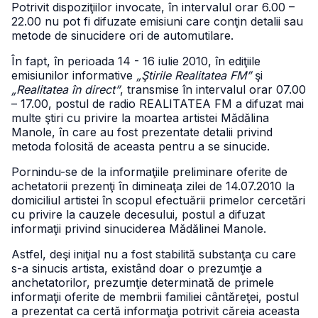
Potrivit dispoziţiilor invocate, în intervalul orar 6.00 –
22.00 nu pot fi difuzate emisiuni care conţin detalii sau
metode de sinucidere ori de automutilare.
În fapt, în perioada 14 - 16 iulie 2010, în ediţiile
emisiunilor informative
„Ştirile Realitatea FM”
şi
„Realitatea în direct”
, transmise în intervalul orar 07.00
– 17.00, postul de radio REALITATEA FM a difuzat mai
multe ştiri cu privire la moartea artistei Mădălina
Manole, în care au fost prezentate detalii privind
metoda folosită de aceasta pentru a se sinucide.
Pornindu-se de la informaţiile preliminare oferite de
achetatorii prezenţi în dimineaţa zilei de 14.07.2010 la
domiciliul artistei în scopul efectuării primelor cercetări
cu privire la cauzele decesului, postul a difuzat
informaţii privind sinuciderea Mădălinei Manole.
Astfel, deşi iniţial nu a fost stabilită substanţa cu care
s-a sinucis artista, existând doar o prezumţie a
anchetatorilor, prezumţie determinată de primele
informaţii oferite de membrii familiei cântăreţei, postul
a prezentat ca certă informaţia potrivit căreia aceasta