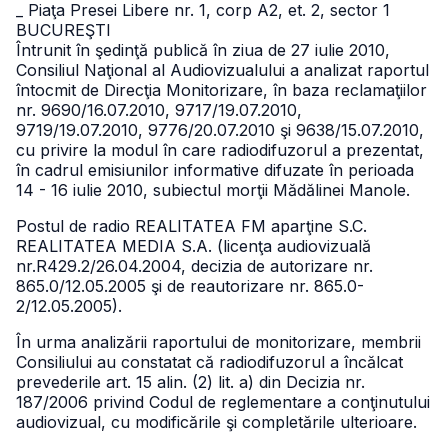
_ Piaţa Presei Libere nr. 1, corp A2, et. 2, sector 1
BUCUREŞTI
Întrunit în şedinţă publică în ziua de 27 iulie 2010,
Consiliul Naţional al Audiovizualului a analizat raportul
întocmit de Direcţia Monitorizare, în baza reclamaţiilor
nr. 9690/16.07.2010, 9717/19.07.2010,
9719/19.07.2010, 9776/20.07.2010 şi 9638/15.07.2010,
cu privire la modul în care radiodifuzorul a prezentat,
în cadrul emisiunilor informative difuzate în perioada
14 - 16 iulie 2010, subiectul morţii Mădălinei Manole.
Postul de radio REALITATEA FM aparţine S.C.
REALITATEA MEDIA S.A. (licenţa audiovizuală
nr.R429.2/26.04.2004, decizia de autorizare nr.
865.0/12.05.2005 şi de reautorizare nr. 865.0-
2/12.05.2005).
În urma analizării raportului de monitorizare, membrii
Consiliului au constatat că radiodifuzorul a încălcat
prevederile art. 15 alin. (2) lit. a) din Decizia nr.
187/2006 privind Codul de reglementare a conţinutului
audiovizual, cu modificările şi completările ulterioare.