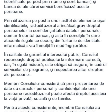
(identificate pe post prin nume şi cont bancar) şi
banca de ale cărei servicii beneficiază aceste
persoane.
Prin difuzarea pe post a unor astfel de elemente uşor
identificabile, radiodifuzorul a încălcat grav dreptul
persoanelor la confidenţialitatea datelor personale,
cum ar fi contul bancar, şi asta în condiţiile în care
atacurile ilegale ce decurg din furturile de identitate
informatică s-au înmulţit în mod îngrijorător.
În calitate de garant al interesului public, Consiliul
recunoaşte dreptul publicului la informare corectă,
dar, în egală măsură, este obligat să asigure, în cadrul
serviciilor de programe, şi respectarea altor drepturi
ale persoanei.
Membrii Consiliului consideră că prin prezentarea de
date cu caracter personal şi confidenţial ale unei
persoane radiodifuzorul poate afecta dreptul acesteia
la viaţă privată, socială şi de familie.
Pentru aceste considerente, membrii Consiliului au