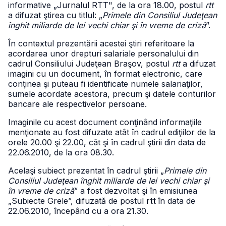
informative „Jurnalul RTT", de la ora 18.00, postul
rtt
a difuzat ştirea cu titlul: „
Primele din Consiliul Judeţean
înghit miliarde de lei vechi chiar şi în vreme de criză
”.
În contextul prezentării acestei ştiri referitoare la
acordarea unor drepturi salariale personalului din
cadrul Consiliului Judeţean Braşov, postul
rtt
a difuzat
imagini cu un document, în format electronic, care
conţinea şi puteau fi identificate numele salariaţilor,
sumele acordate acestora, precum şi datele conturilor
bancare ale respectivelor persoane.
Imaginile cu acest document conţinând informaţiile
menţionate au fost difuzate atât în cadrul ediţiilor de la
orele 20.00 şi 22.00, cât şi în cadrul ştirii din data de
22.06.2010, de la ora 08.30.
Acelaşi subiect prezentat în cadrul ştirii „
Primele din
Consiliul Judeţean înghit miliarde de lei vechi chiar şi
în vreme de criză
” a fost dezvoltat şi în emisiunea
„Subiecte Grele”, difuzată de postul
rtt
în data de
22.06.2010, începând cu a ora 21.30.