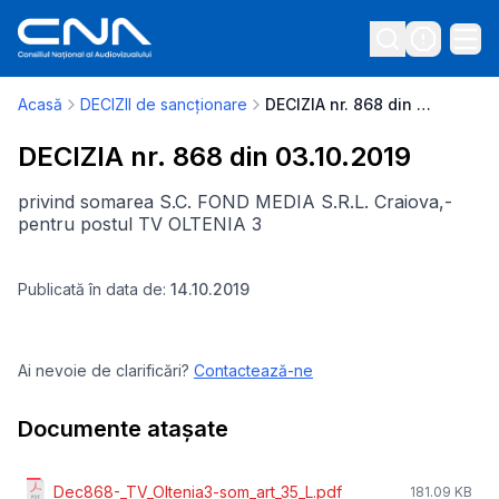
Acasă
DECIZII de sancționare
DECIZIA nr. 868 din 03.10.2019
DECIZIA nr. 868 din 03.10.2019
privind somarea S.C. FOND MEDIA S.R.L. Craiova,-
pentru postul TV OLTENIA 3
Publicată în data de:
14.10.2019
Ai nevoie de clarificări?
Contactează-ne
Documente atașate
Dec868-_TV_Oltenia3-som_art_35_L.pdf
181.09 KB