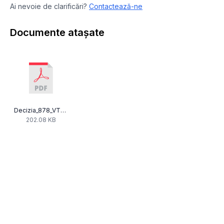
Ai nevoie de clarificări?
Contactează-ne
Documente atașate
Decizia_878_VTV_Som_18_1_b_.pdf
202.08 KB