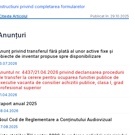
nstructiuni privind completarea formularelor
Citește Articolul
Publicat în: 29.10.2025
Anunțuri
nunț privind transferul fără plată al unor active fixe și
obiecte de inventar propuse spre disponibilizare
6.07.2026
Anuntul nr. 4437/21.04.2026 privind declansarea procedurii
de transfer la cerere pentru ocuparea functiei publice de
executie vacanta de consilier achizitii publice, clasa I, grad
profesional superior
1.04.2026
Raport anual 2025
08.04.2026
Noul Cod de Reglementare a Conținutului Audiovizual
7.08.2025