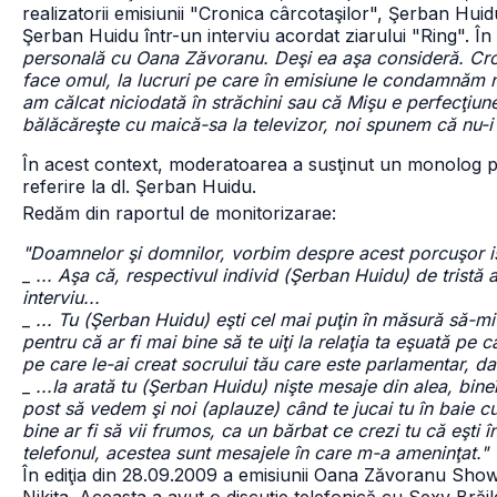
realizatorii emisiunii "Cronica cârcotaşilor", Şerban Huid
Şerban Huidu într-un interviu acordat ziarului "Ring". În
personală cu Oana Zăvoranu. Deşi ea aşa consideră. Cron
face omul, la lucruri pe care în emisiune le condamnăm 
am călcat niciodată în străchini sau că Mişu e perfecţi
bălăcăreşte cu maică-sa la televizor, noi spunem că nu-i
În acest context, moderatoarea a susţinut un monolog pre
referire la dl. Şerban Huidu.
Redăm din raportul de monitorizarae:
"Doamnelor şi domnilor, vorbim despre acest porcuşor is
_
... Aşa că, respectivul individ (Şerban Huidu) de tristă 
interviu...
_
... Tu (Şerban Huidu) eşti cel mai puţin în măsură să-
pentru că ar fi mai bine să te uiţi la relaţia ta eşuată pe c
pe care le-ai creat socrului tău care este parlamentar, da
_
...Ia arată tu (Şerban Huidu) nişte mesaje din alea, bineî
post să vedem şi noi (aplauze) când te jucai tu în baie c
bine ar fi să vii frumos, ca un bărbat ce crezi tu că eşti în
telefonul, acestea sunt mesajele în care m-a ameninţat."
În ediţia din 28.09.2009 a emisiunii Oana Zăvoranu Show, 