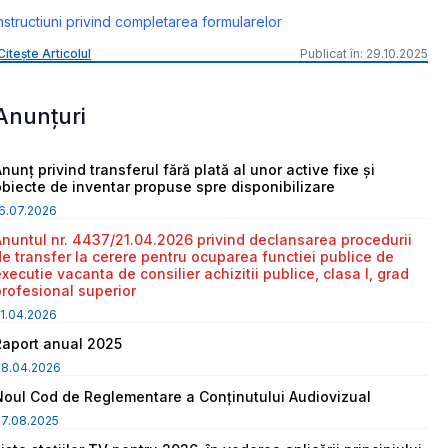
nstructiuni privind completarea formularelor
Citește Articolul
Publicat în: 29.10.2025
Anunțuri
nunț privind transferul fără plată al unor active fixe și
obiecte de inventar propuse spre disponibilizare
6.07.2026
Anuntul nr. 4437/21.04.2026 privind declansarea procedurii
de transfer la cerere pentru ocuparea functiei publice de
executie vacanta de consilier achizitii publice, clasa I, grad
profesional superior
1.04.2026
Raport anual 2025
08.04.2026
Noul Cod de Reglementare a Conținutului Audiovizual
7.08.2025