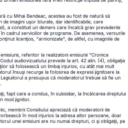
au urmări emisiunea fără vreo restricţie impusă de părinţi,
ătură cu Mihai Bendeac, acestea au fost de natură să
de imagini uşor blurate, dar identificabile, care
l), a constituit un demers care încalcă grav prevederile
lor în cadrul serviciilor de programe. De asemenea, versurile
ţinut licenţios, "armonizate", de altfel, cu imaginile de
siunii, referitor la realizatorii emisiunii "Cronica
 Codul audiovizualului prevede la art. 42 alin. (4), obligaţia
ţilor să folosească un limbaj injurios, cu atât mai mult
torul însuşi recurge la folosirea de expresii jignitoare la
 Legiuitorul a presupus că moderatorul trebuie să fie un
.
i, fapt care a condus, în subsidiar, la încălcarea dreptului
n mod jignitor.
blic, membrii Consiliului apreciază că moderatorii de
vorbească în mod injurios la adresa altor persoane, doar
orul unei emisiuni are nu numai drepturi, ci şi obligaţii, pe