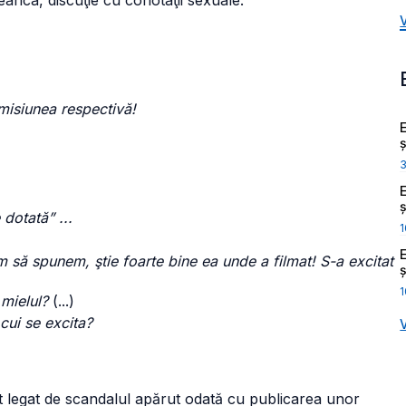
eanca, discuţie cu conotaţii sexuale.
misiunea respectivă!
ș
ș
 dotată” ...
1
m să spunem, ştie foarte bine ea unde a filmat! S-a excitat
ș
1
mielul?
(...)
 cui se excita?
st legat de scandalul apărut odată cu publicarea unor