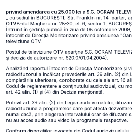
privind amendarea cu 25.000 lei a S.C. OCRAM TELEVI
_ cu sediul în BUCUREŞTI, Str. Franklin nr. 14, parter, ap
OTV
B-dul Magheru nr. 28-30, et. 6, sector 1, BUCUREŞ
Întrunit în şedinţă publică în ziua de 08 octombrie 2009, 
întocmit de Direcţia Monitorizare privind emisiunea "O
televiziune OTV.
Postul de televiziune OTV aparţine S.C. OCRAM TELEVIZ
şi decizia de autorizare nr. 620.0/01.04.2004).
Analizând raportul întocmit de Direcţia Monitorizare şi v
radiodifuzorul a încălcat prevederile art. 39 alin. (2) din
completările ulterioare, coroborate cu cele ale art. 16 alin.
Codul de reglementare a conţinutului audiovizual, cu modi
art. 42 alin. (1) şi (4) din Decizia menţionată.
Potrivit art. 39 alin. (2) din Legea audiovizualului, difuz
radiodifuziune a programelor care pot afecta dezvoltare
numai dacă, prin alegerea intervalului orar de difuzare s
nu au acces audio sau video la programele respective.
Conform dispoziţiilor invocate din Codul audiovizualului: