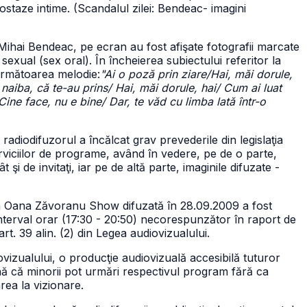
ipostaze intime. (Scandalul zilei: Bendeac- imagini
 Mihai Bendeac, pe ecran au fost afişate fotografii marcate
xual (sex oral). În încheierea subiectului referitor la
următoarea melodie:
"Ai o poză prin ziare/Hai, măi dorule,
 naiba, că te-au prins/ Hai, măi dorule, hai/ Cum ai luat
/Cine face, nu e bine/ Dar, te văd cu limba lată într-o
 radiodifuzorul a încălcat grav prevederile din legislaţia
erviciilor de programe, având în vedere, pe de o parte,
t şi de invitaţi, iar pe de altă parte, imaginile difuzate -
ea Oana Zăvoranu Show difuzată în 28.09.2009 a fost
interval orar (17:30 - 20:50) necorespunzător în raport de
rt. 39 alin. (2) din Legea audiovizualului.
vizualului, o producţie audiovizuală accesibilă tuturor
amnă că minorii pot urmări respectivul program fără ca
rea la vizionare.