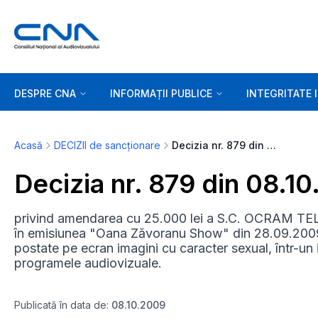
DESPRE CNA
INFORMAȚII PUBLICE
INTEGRITATE 
Acasă
DECIZII de sancționare
Decizia nr. 879 din 08.10.2009
Decizia nr. 879 din 08.1
privind amendarea cu 25.000 lei a S.C. OCRAM TEL
în emisiunea "Oana Zăvoranu Show" din 28.09.2009, a f
postate pe ecran imagini cu caracter sexual, într-un i
programele audiovizuale.
Publicată în data de:
08.10.2009