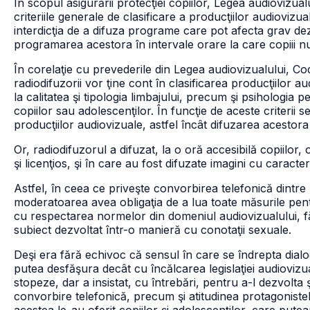
În scopul asigurării protecţiei copiilor, Legea audiovizual
criteriile generale de clasificare a producţiilor audiovizua
interdicţia de a difuza programe care pot afecta grav dezv
programarea acestora în intervale orare la care copiii n
În corelaţie cu prevederile din Legea audiovizualului, Codu
radiodifuzorii vor ţine cont în clasificarea producţiilor au
la calitatea şi tipologia limbajului, precum şi psihologia
copiilor sau adolescenţilor. În funcţie de aceste criterii 
producţiilor audiovizuale, astfel încât difuzarea acestora
Or, radiodifuzorul a difuzat, la o oră accesibilă copiilor, 
şi licenţios, şi în care au fost difuzate imagini cu caracte
Astfel, în ceea ce priveşte convorbirea telefonică dintre 
moderatoarea avea obligaţia de a lua toate măsurile pen
cu respectarea normelor din domeniul audiovizualului, fă
subiect dezvoltat într-o manieră cu conotaţii sexuale.
Deşi era fără echivoc că sensul în care se îndrepta dialo
putea desfăşura decât cu încălcarea legislaţiei audiovizu
stopeze, dar a insistat, cu întrebări, pentru a-l dezvolta 
convorbire telefonică, precum şi atitudinea protagonist