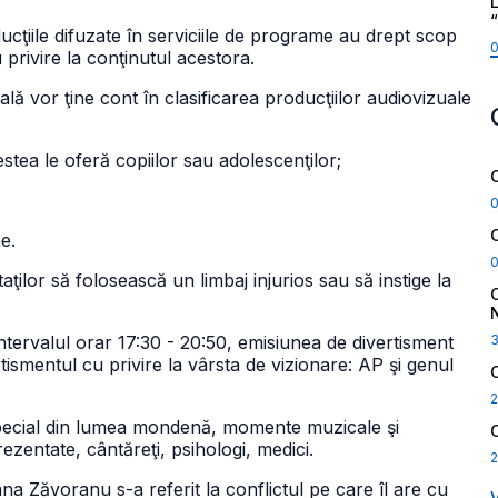
L
oducţiile difuzate în serviciile de programe au drept scop
 privire la conţinutul acestora.
zuală vor ţine cont în clasificarea producţiilor audiovizuale
stea le oferă copiilor sau adolescenţilor;
e.
taţilor să folosească un limbaj injurios sau să instige la
intervalul orar 17:30 - 20:50, emisiunea de divertisment
mentul cu privire la vârsta de vizionare: AP şi genul
2
special din lumea mondenă, momente muzicale şi
rezentate, cântăreţi, psihologi, medici.
2
ana Zăvoranu s-a referit la conflictul pe care îl are cu