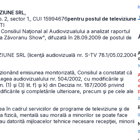
I
ZIUNE SRL,
. 2, sector 1
_ CUI 15994676
pentru postul de televiziune
TI
Consiliul Naţional al Audiovizualului a analizat raportul
ana Zăvoranu Show", difuzată în 28.09.2009 de postul de
A
IUNE SRL (licenţă audiovizuală nr. S-TV 78.1/05.02.2004
1
izionând emisiunea monitorizată, Consiliul a constatat că
 Legea audiovizualului nr. 504/2002, cu modificările şi
 (1) şi (3) lit. f) şi k) din Decizia nr. 187/2006 privind
ficările şi completările ulterioare, precum şi pe cele ale
2
area în cadrul serviciilor de programe de televiziune şi de
a fizică, mentală sau morală a minorilor se poate face
au datorită mijloacelor tehnice necesare recepţiei, minorii
0