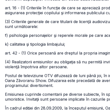
art. 16 - (1) Criteriile în funcţie de care se apreciază pr
asigurarea protecţiei copilului şi informarea publicului cu
(3) Criteriile generale de care titularii de licenţă audiovi
sunt următoarele:
f) psihologia personajelor şi reperele morale pe care ace
k) calitatea şi tipologia limbajului;
art. 42 - (1) Orice persoană are dreptul la propria imagin
(4) Realizatorii emisiunilor au obligaţia să nu permită invi
violenţă împotriva altor persoane.
Postul de televiziune OTV difuzează de luni până joi, în 
Oana Zăvoranu Show. Difuzarea este precedată de avertis
programului: divertisment.
Emisiunea cuprinde comentarii pe diverse subiecte, în 
umoristice. Invitaţii sunt persoane implicate în cazurile p
În cadrul ediţiei din 28.09.2009, la începutul emisiunii, O