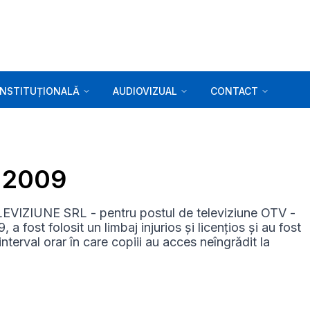
INSTITUȚIONALĂ
AUDIOVIZUAL
CONTACT
0.2009
EVIZIUNE SRL - pentru postul de televiziune OTV -
ost folosit un limbaj injurios și licențios și au fost
nterval orar în care copiii au acces neîngrădit la