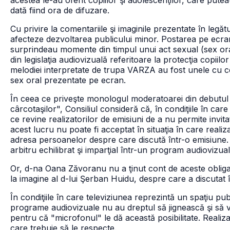
acestea le-au oferit copiilor şi adolescenţilor, care pute
dată fiind ora de difuzare.
Cu privire la comentariile şi imaginile prezentate în leg
afecteze dezvoltarea publicului minor. Postarea pe ecran 
surprindeau momente din timpul unui act sexual (sex ora
din legislaţia audiovizuală referitoare la protecţia copii
melodiei interpretate de trupa VARZA au fost unele cu con
sex oral prezentate pe ecran.
În ceea ce priveşte monologul moderatoarei din debutul emi
cârcotaşilor", Consiliul consideră că, în condiţiile în care
ce revine realizatorilor de emisiuni de a nu permite invita
acest lucru nu poate fi acceptat în situaţia în care realiza
adresa persoanelor despre care discută într-o emisiune.
arbitru echilibrat şi imparţial într-un program audiovizual
Or, d-na Oana Zăvoranu nu a ţinut cont de aceste obligaţi
la imagine al d-lui Şerban Huidu, despre care a discutat î
În condiţiile în care televiziunea reprezintă un spaţiu pu
programe audiovizuale nu au dreptul să jignească şi să 
pentru că "microfonul" le dă această posibilitate. Realizat
care trebuie să le respecte.