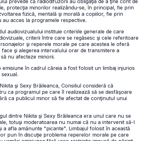
ului prevede că radiodifuzorii au obligaţia de a ţine cont de
le, protecţia minorilor realizându-se, în principal, fie prin
oltarea fizică, mentală şi morală a copiilor, fie prin
u au acces la programele respective.
l audiovizualului instituie criteriile generale de care
diovizuale, criterii între care se regăsesc şi cele referitoare
 personajelor şi reperele morale pe care acestea le oferă
se face şi alegerea intervalului orar de transmitere a
 să nu afecteze minorii.
o emisiune în cadrul căreia a fost folosit un limbaj injurios
r sexual.
Nikita şi Sexy Brăileanca, Consiliul consideră că
tru ca programul pe care îl realizează să se desfăşoare
ră ca publicul minor să fie afectat de conţinutul unui
gul dintre Nikita şi Sexy Brăileanca era unul care nu se
ale, totuşi moderatoarea nu numai că nu a intervenit să-l
şi a afla amănunte "picante". Limbajul folosit în această
elor pun în discuţie problema reperelor morale pe care