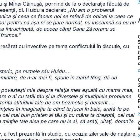
u şi Mihai Găinuşă, pornind de la o declaraţie făcută de
 esenţă, dl. Huidu a declarat:
„Nu am o problemă
ica şi ceea ce facem noi se referă de obicei la ceea ce
noi pentru că aşa ni se pare normal, nu înseamnă că eu nu
unea întruchipată, de aceea când Oana Zăvoranu se
 frumos.”
sărat cu invective pe tema conflictului în discuţie, cu
teric, pe numele său Huidu....
amintire, de n-ar mai fi, spune în ziarul Ring, dă un
mi povesteşti mie despre relaţia mea eşuată cu mama mea,
are o ai cu tatăl tău şi la diversele şi multiplele probleme
torită atitudinii tale de om bezmetic şi dement....
nţeles în imaginaţia ta când te jucai în baie, arată-le pe
2
u cel mai bun prieten al tău şi cu mâna ta dreaptă, cel mai
 minţile tale alea pe care nu le ai, să arăţi, uitaţi, domn’le
a fost prezentă în studio, cu ocazia zilei sale de naştere,
2