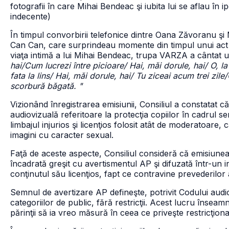
fotografii în care Mihai Bendeac şi iubita lui se aflau în 
indecente)
În timpul convorbirii telefonice dintre Oana Zăvoranu şi
Can Can, care surprindeau momente din timpul unui act se
viaţa intimă a lui Mihai Bendeac, trupa VARZA a cântat 
hai/Cum lucrezi între picioare/ Hai, măi dorule, hai/ O, la
fata la lins/ Hai, măi dorule, hai/ Tu ziceai acum trei zile
scorbură băgată. "
Vizionând înregistrarea emisiunii, Consiliul a constatat că
audiovizuală referitoare la protecţia copiilor în cadrul s
limbajul injurios şi licenţios folosit atât de moderatoare, câ
imagini cu caracter sexual.
Faţă de aceste aspecte, Consiliul consideră că emisiun
încadrată greşit cu avertismentul AP şi difuzată într-un 
conţinutul său licenţios, fapt ce contravine prevederilor a
Semnul de avertizare AP defineşte, potrivit Codului audio
categoriilor de public, fără restricţii. Acest lucru înse
părinţii să ia vreo măsură în ceea ce priveşte restricţiona