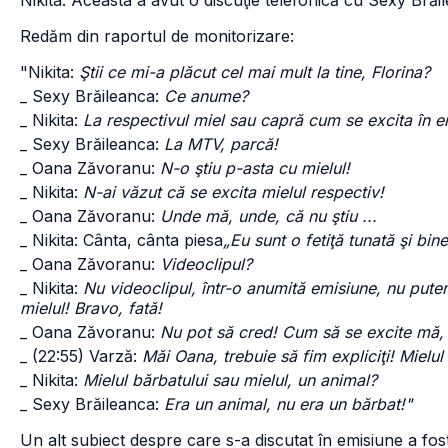
Nikita. Aceasta a avut o discuţie telefonică cu Sexy Brăil
Redăm din raportul de monitorizare:
"Nikita:
Ştii ce mi-a plăcut cel mai mult la tine, Florina?
_ Sexy Brăileanca:
Ce anume?
_ Nikita:
La respectivul miel sau capră cum se excita în e
_ Sexy Brăileanca:
La MTV, parcă!
_ Oana Zăvoranu:
N-o ştiu p-asta cu mielul!
_ Nikita:
N-ai văzut că se excita mielul respectiv!
_ Oana Zăvoranu:
Unde mă, unde, că nu ştiu ...
_ Nikita: Cânta, cânta piesa
„Eu sunt o fetiţă tunată şi bine
_ Oana Zăvoranu:
Videoclipul?
_ Nikita:
Nu videoclipul, într-o anumită emisiune, nu pute
mielul! Bravo, fată!
_ Oana Zăvoranu:
Nu pot să cred! Cum să se excite mă, 
_ (22:55) Varză:
Măi Oana, trebuie să fim expliciţi! Mielul
_ Nikita:
Mielul bărbatului sau mielul, un animal?
_ Sexy Brăileanca:
Era un animal, nu era un bărbat!"
Un alt subiect despre care s-a discutat în emisiune a fo