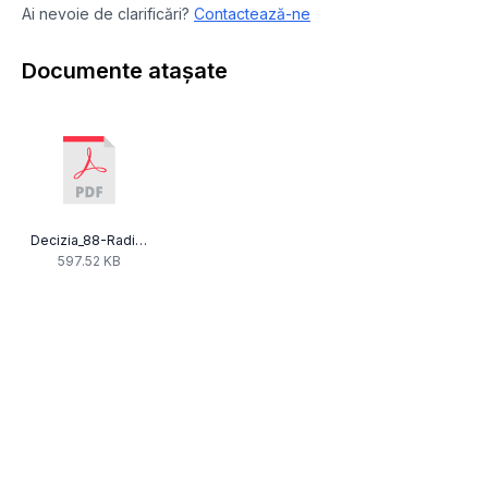
Ai nevoie de clarificări?
Contactează-ne
Documente atașate
Decizia_88-RadioAccent-40alin2.pdf
597.52 KB