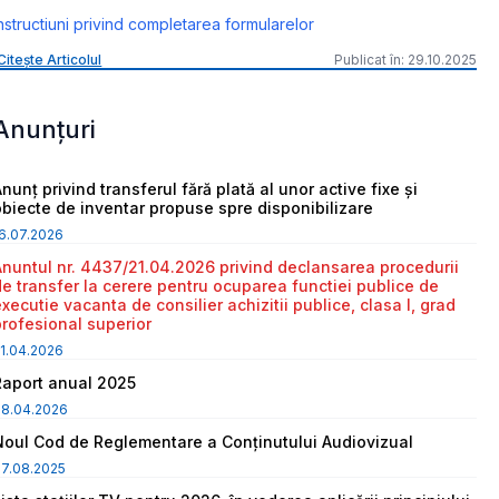
nstructiuni privind completarea formularelor
Citește Articolul
Publicat în: 29.10.2025
Anunțuri
nunț privind transferul fără plată al unor active fixe și
obiecte de inventar propuse spre disponibilizare
6.07.2026
Anuntul nr. 4437/21.04.2026 privind declansarea procedurii
de transfer la cerere pentru ocuparea functiei publice de
executie vacanta de consilier achizitii publice, clasa I, grad
profesional superior
1.04.2026
Raport anual 2025
08.04.2026
Noul Cod de Reglementare a Conținutului Audiovizual
7.08.2025