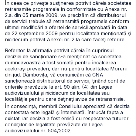
În ceea ce priveşte susţinerea potrivit căreia societatea
retransmite programele în conformitate cu Anexa nr.
2.a. din 05 martie 2009, vă precizăm că distribuitorul
de servicii trebuie să retransmită programele conform
ultimei modificări a ofertei de servicii aprobată în data
de 22 septembrie 2009 pentru localitatea menţionată şi
nicidecum potrivit Anexei nr. 2 la care faceţi referire.
Referitor la afirmaţia potrivit căreia în cuprinsul
deciziei de sancţionare s-a menţionat că societatea
dumneavoastră a fost somată pentru încălcarea
aceloraşi prevederi, dar nu pentru localitatea Moreni
din jud. Dâmboviţa, vă comunicăm că CNA
sancţionează distribuitorul de servicii, ţinând cont de
criteriile prevăzute la art. 90 alin. (4) din Legea
audiovizualului şi nicidecum de localitatea sau
localităţile pentru care deţineţi avize de retransmisie.
În consecinţă, membrii Consiliului apreciază că decizia
contestată este legală şi întemeiată, întrucât fapta a
existat, iar decizia a fost emisă cu respectarea tuturor
condiţiilor de legalitate prevăzute de Legea
audiovizualului nr. 504/2002.