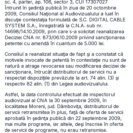
sc. 4, parter, ap. 106, sector 3, CUI 17307027
Întrunit în şedinţă publică în ziua de 20 octombrie
2009, Consiliul Naţional al Audiovizualului a luat în
discuţie contestaţia formulată de S.C. DIGITAL CABLE
SYSTEM S.A., înregistrată la C.N.A. sub nr.
14698/14.10.2009, prin care s-a solicitat reanalizarea
Deciziei CNA nr. 873/06.10.2009 privind sancţionarea
petentei cu amendă în cuantum de 5.000 lei.
Consiliul a reanalizat situaţia de fapt şi a constatat că
motivele invocate de petentă în contestaţie nu sunt de
natură a atrage revocarea sau modificarea deciziei de
sancţionare, întrucât distribuitorul de servicii nu a
respectat dispoziţiile prevăzute la art. 74 alin. (3) şi
respectiv 82 alin. (1) din Legea audiovizualului.
Astfel, la data controlului efectuat de inspectorul
audiovizual al CNA la 30 septembrie 2009, în
localitatea Moreni, jud. Dâmboviţa, distribuitorul de
servicii retransmitea în plus, faţă de oferta de servicii
aprobată în şedinţa publică din 22 septembrie 2009,
mai multe programe, iar altele, deşi înscrise în oferta
de servicii de programe, nu erau retransmise.