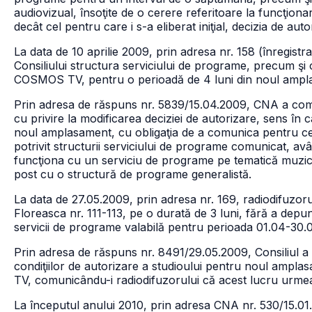
audiovizual, însoţite de o cerere referitoare la funcţi
decât cel pentru care i s-a eliberat iniţial, decizia de aut
La data de 10 aprilie 2009, prin adresa nr. 158 (înregist
Consiliului structura serviciului de programe, precum şi c
COSMOS TV, pentru o perioadă de 4 luni din noul ampl
Prin adresa de răspuns nr. 5839/15.04.2009, CNA a comun
cu privire la modificarea deciziei de autorizare, sens în 
noul amplasament, cu obligaţia de a comunica pentru 
potrivit structurii serviciului de programe comunicat, av
funcţiona cu un serviciu de programe pe tematică muzica
post cu o structură de programe generalistă.
La data de 27.05.2009, prin adresa nr. 169, radiodifuzorul
Floreasca nr. 111-113, pe o durată de 3 luni, fără a dep
servicii de programe valabilă pentru perioada 01.04-30.
Prin adresa de răspuns nr. 8491/29.05.2009, Consiliul a r
condiţiilor de autorizare a studioului pentru noul ampl
TV, comunicându-i radiodifuzorului că acest lucru urmează
La începutul anului 2010, prin adresa CNA nr. 530/15.01.2