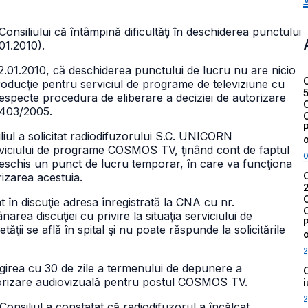
nsiliului că întâmpină dificultăţi în deschiderea punctului
01.2010).
22.01.2010, că deschiderea punctului de lucru nu are nicio
producţie pentru serviciul de programe de televiziune cu
specte procedura de eliberare a deciziei de autorizare
. 403/2005.
liul a solicitat radiodifuzorului S.C. UNICORN
erviciului de programe COSMOS TV, ţinând cont de faptul
deschis un punct de lucru temporar, în care va funcţiona
rizarea acestuia.
t în discuţie adresa înregistrată la CNA cu nr.
area discuţiei cu privire la situaţia serviciului de
i se află în spital şi nu poate răspunde la solicitările
2
ungirea cu 30 de zile a termenului de depunere a
torizare audiovizuală pentru postul COSMOS TV.
2
nsiliul a constatat că radiodifuzorul a încălcat