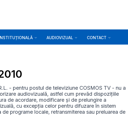
INSTITUȚIONALĂ
AUDIOVIZUAL
CONTACT
.2010
. - pentru postul de televiziune COSMOS TV - nu a
rizare audiovizuală, astfel cum prevăd dispozițiile
dura de acordare, modificare și de prelungire a
ovizuală, cu excepția celor pentru difuzare în sistem
rea de programe locale, retransmiterea sau preluarea de