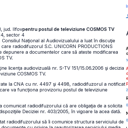
I
 jud. Ilfov
pentru postul de televiziune COSMOS TV
4, sector 4
Consiliul Naţional al Audiovizualului a luat în discuţie
prin care radiodifuzorul S.C. UNICORN PRODUCTIONS
A
i de depunere a documentelor care să ateste modificarea
OS TV.
1
licenţa audiovizuală nr. S-TV 151/15.06.2006 şi decizia
eleviziune COSMOS TV.
trate la CNA cu nr. 4497 şi 4498, radiodifuzorul a notificat
care va funcţiona provizoriu postul de televiziune
2
a comunicat radiodifuzorului că are obligaţia de a solicita
poziţiile Deciziei nr. 403/2005, în vigoare la acea dată.
0
tat radiodifuzorului să îi comunice structura serviciului de
documente cu privire la reautorizarea serviciului media