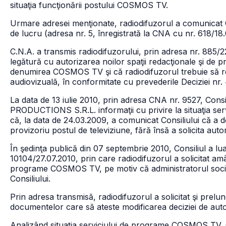
situaţia funcţionării postului COSMOS TV.
Urmare adresei menţionate, radiodifuzorul a comunicat Co
de lucru (adresa nr. 5, înregistrată la CNA cu nr. 618/18.
C.N.A. a transmis radiodifuzorului, prin adresa nr. 885/
legătură cu autorizarea noilor spaţii redacţionale şi de 
denumirea COSMOS TV şi că radiodifuzorul trebuie să re
audiovizuală, în conformitate cu prevederile Deciziei nr
La data de 13 iulie 2010, prin adresa CNA nr. 9527, Consi
PRODUCTIONS S.R.L. informaţii cu privire la situaţia s
că, la data de 24.03.2009, a comunicat Consiliului că a 
provizoriu postul de televiziune, fără însă a solicita auto
În şedinţa publică din 07 septembrie 2010, Consiliul a lua
10104/27.07.2010, prin care radiodifuzorul a solicitat amân
programe COSMOS TV, pe motiv că administratorul societăţi
Consiliului.
Prin adresa transmisă, radiodifuzorul a solicitat şi prel
documentelor care să ateste modificarea deciziei de au
Analizând situaţia serviciului de programe COSMOS TV, Co