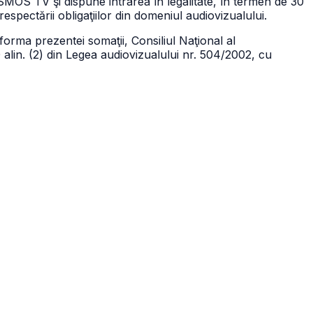
 TV şi dispune intrarea în legalitate, în termen de 30
respectării obligaţiilor din domeniul audiovizualului.
orma prezentei somaţii, Consiliul Naţional al
 alin. (2) din Legea audiovizualului nr. 504/2002, cu