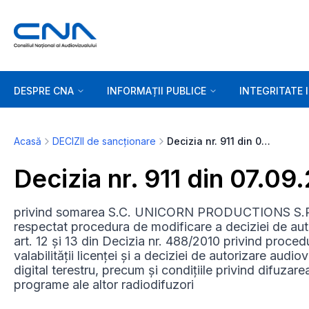
DESPRE CNA
INFORMAȚII PUBLICE
INTEGRITATE 
Acasă
DECIZII de sancționare
Decizia nr. 911 din 07.09.2010
Decizia nr. 911 din 07.09
privind somarea S.C. UNICORN PRODUCTIONS S.R.L
respectat procedura de modificare a deciziei de auto
art. 12 și 13 din Decizia nr. 488/2010 privind proce
valabilității licenței și a deciziei de autorizare audi
digital terestru, precum și condițiile privind difuza
programe ale altor radiodifuzori