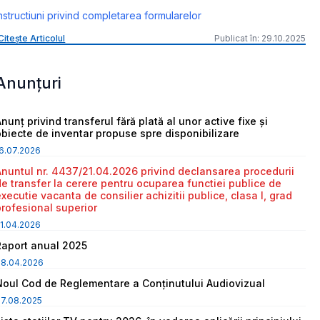
nstructiuni privind completarea formularelor
Citește Articolul
Publicat în: 29.10.2025
Anunțuri
nunț privind transferul fără plată al unor active fixe și
obiecte de inventar propuse spre disponibilizare
6.07.2026
Anuntul nr. 4437/21.04.2026 privind declansarea procedurii
de transfer la cerere pentru ocuparea functiei publice de
executie vacanta de consilier achizitii publice, clasa I, grad
profesional superior
1.04.2026
Raport anual 2025
08.04.2026
Noul Cod de Reglementare a Conținutului Audiovizual
7.08.2025