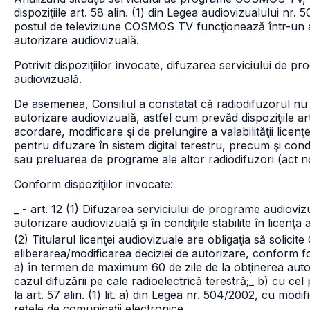
dispoziţiile art. 58 alin. (1) din Legea audiovizualului nr.
postul de televiziune COSMOS TV funcţionează într-un a
autorizare audiovizuală.
Potrivit dispoziţiilor invocate, difuzarea serviciului de
audiovizuală.
De asemenea, Consiliul a constatat că radiodifuzorul nu 
autorizare audiovizuală, astfel cum prevăd dispoziţiile ar
acordare, modificare şi de prelungire a valabilităţii licenţ
pentru difuzare în sistem digital terestru, precum şi cond
sau preluarea de programe ale altor radiodifuzori (act n
Conform dispoziţiilor invocate:
_ - art. 12 (1) Difuzarea serviciului de programe audiov
autorizare audiovizuală şi în condiţiile stabilite în licenţa
(2) Titularul licenţei audiovizuale are obligaţia să solicite
eliberarea/modificarea deciziei de autorizare, conform fo
a) în termen de maximum 60 de zile de la obţinerea auto
cazul difuzării pe cale radioelectrică terestră;
_ b) cu cel 
la art. 57 alin. (1) lit. a) din Legea nr. 504/2002, cu modif
reţele de comunicaţii electronice.