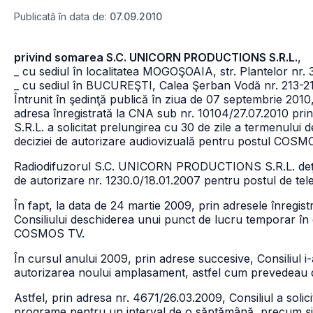
Publicată în data de:
07.09.2010
privind somarea S.C. UNICORN PRODUCTIONS S.R.L.
,
_ cu sediul în localitatea MOGOŞOAIA, str. Plantelor nr. 3,
_ cu sediul în BUCUREŞTI, Calea Şerban Vodă nr. 213-21
Întrunit în şedinţă publică în ziua de 07 septembrie 2010, 
adresa înregistrată la CNA sub nr. 10104/27.07.2010 
S.R.L. a solicitat prelungirea cu 30 de zile a termenulu
deciziei de autorizare audiovizuală pentru postul COSM
Radiodifuzorul S.C. UNICORN PRODUCTIONS S.R.L. deţine 
de autorizare nr. 1230.0/18.01.2007 pentru postul de t
În fapt, la data de 24 martie 2009, prin adresele înregis
Consiliului deschiderea unui punct de lucru temporar în 
COSMOS TV.
În cursul anului 2009, prin adrese succesive, Consiliul i-
autorizarea noului amplasament, astfel cum prevedeau dis
Astfel, prin adresa nr. 4671/26.03.2009, Consiliul a solici
programe pentru un interval de o săptămână, precum şi 