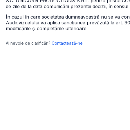
S.C. UNICORN PRODUCTIONS S.R.L. pentru postul COSMOS
de zile de la data comunicării prezentei decizii, în sensul 
În cazul în care societatea dumneavoastră nu se va conf
Audiovizualului va aplica sancţiunea prevăzută la art. 90
modificările şi completările ulterioare.
Ai nevoie de clarificări?
Contactează-ne