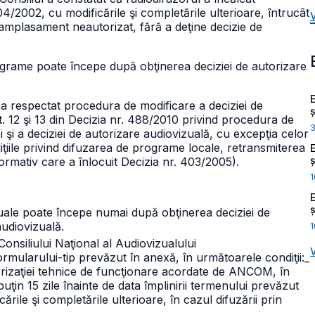
 504/2002, cu modificările şi completările ulterioare, întrucât
mplasament neautorizat, fără a deţine decizie de
 programe poate începe după obţinerea deciziei de autorizare
a respectat procedura de modificare a deciziei de
ș
t. 12 şi 13 din Decizia nr. 488/2010 privind procedura de
ei şi a deciziei de autorizare audiovizuală, cu excepţia celor
iţiile privind difuzarea de programe locale, retransmiterea
ș
ormativ care a înlocuit Decizia nr. 403/2005).
1
ș
izuale poate începe numai după obţinerea deciziei de
 audiovizuală.
1
 Consiliului Naţional al Audiovizualului
rmularului-tip prevăzut în anexă, în următoarele condiţii:
_
rizaţiei tehnice de funcţionare acordate de ANCOM, în
puţin 15 zile înainte de data împlinirii termenului prevăzut
icările şi completările ulterioare, în cazul difuzării prin