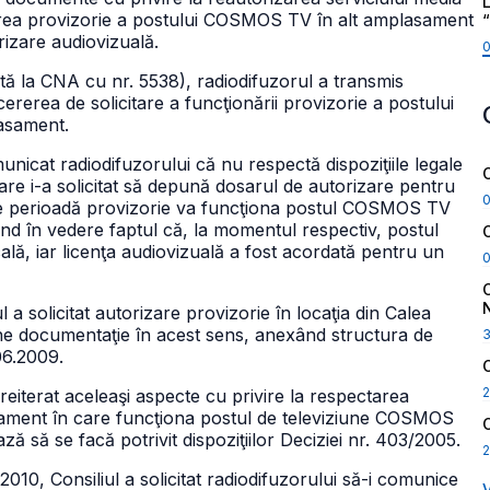
L
onarea provizorie a postului COSMOS TV în alt amplasament
orizare audiovizuală.
rată la CNA cu nr. 5538), radiodifuzorul a transmis
ererea de solicitare a funcţionării provizorie a postului
asament.
icat radiodifuzorului că nu respectă dispoziţiile legale
care i-a solicitat să depună dosarul de autorizare pentru
ce perioadă provizorie va funcţiona postul COSMOS TV
ând în vedere faptul că, la momentul respectiv, postul
lă, iar licenţa audiovizuală a fost acordată pentru un
 a solicitat autorizare provizorie în locaţia din Calea
une documentaţie în acest sens, anexând structura de
06.2009.
2
eiterat aceleaşi aspecte cu privire la respectarea
asament în care funcţiona postul de televiziune COSMOS
 să se facă potrivit dispoziţiilor Deciziei nr. 403/2005.
2
010, Consiliul a solicitat radiodifuzorului să-i comunice