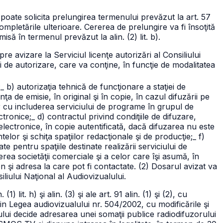
ale poate solicita prelungirea termenului prevăzut la art. 57
 completările ulterioare. Cererea de prelungire va fi însoţită
să în termenul prevăzut la alin. (2) lit. b).
pre avizare la Serviciul licenţe autorizări al Consiliului
ei de autorizare, care va conţine, în funcţie de modalitatea
;
_ b) autorizaţia tehnică de funcţionare a staţiei de
enţa de emisie, în original şi în copie, în cazul difuzării pe
or cu includerea serviciului de programe în grupul de
ectronice;
_ d) contractul privind condiţiile de difuzare,
electronice, în copie autentificată, dacă difuzarea nu este
telor şi schiţa spaţiilor redacţionale şi de producţie;
_ f)
e pentru spaţiile destinate realizării serviciului de
ea societăţii comerciale şi a celor care îşi asumă, în
n şi adresa la care pot fi contactate.
(2) Dosarul avizat va
siliului Naţional al Audiovizualului.
) lit. h) şi alin. (3) şi ale art. 91 alin. (1) şi (2), cu
din Legea audiovizualului nr. 504/2002, cu modificările şi
ului decide adresarea unei somaţii publice radiodifuzorului