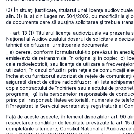
(3) În situaţii justificate, titularul unei licenţe audiovizu
alin. (1) lit. a) din Legea nr. 504/2002, cu modificările şi
de documente care să susţină solicitarea şi trebuie transmi
_ - art. 13 (1) Titularul licenţei audiovizuale va prezenta s
Naţional al Audiovizualului dosarul de solicitare a decizi
tehnică de difuzare, următoarele documente:
_ a) cerere, conform formularului-tip prevăzut în anexă
emisie/aviz de retransmisie, în original şi în copie;
_ c) lic
cale radioelectrică, sau licenţa de utilizare a frecvenţel
utilizatori, în cazul difuzării prin reţele de comunicaţii el
încheiat cu furnizorul autorizat de reţele de comunicaţii 
asigurată direct de către radiodifuzor;
_ e) lista echipamen
copia contractului de închiriere sau a actului de proprietat
programe;
_ g) lista persoanelor responsabile de conducer
principal, responsabilitatea editorială, numerele de telefo
fi înregistrat la Serviciul secretariat şi registratură al Con
Faţă de aceste aspecte, în temeiul dispoziţiilor art. 90 alin. (1
respectarea condiţiilor de legalitate prevăzute la art. 15 
completările ulterioare, Consiliul Naţional al Audiovizual