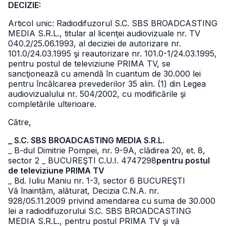
DECIZIE:
Articol unic: Radiodifuzorul S.C. SBS BROADCASTING
MEDIA S.R.L., titular al licenţei audiovizuale nr. TV
040.2/25.06.1993, al deciziei de autorizare nr.
101.0/24.03.1995 şi reautorizare nr. 101.0-1/24.03.1995,
pentru postul de televiziune PRIMA TV, se
sancţionează cu amendă în cuantum de 30.000 lei
pentru încălcarea prevederilor 35 alin. (1) din Legea
audiovizualului nr. 504/2002, cu modificările şi
completările ulterioare.
Către,
_ S.C. SBS BROADCASTING MEDIA S.R.L.
_ B-dul Dimitrie Pompei, nr. 9-9A, clădirea 20, et. 8,
sector 2
_ BUCUREŞTI C.U.I. 4747298
pentru postul
de televiziune PRIMA TV
_ Bd. Iuliu Maniu nr. 1-3, sector 6 BUCUREŞTI
Vă înaintăm, alăturat, Decizia C.N.A. nr.
928/05.11.2009 privind amendarea cu suma de 30.000
lei a radiodifuzorului S.C. SBS BROADCASTING
MEDIA S.R.L., pentru postul PRIMA TV şi vă