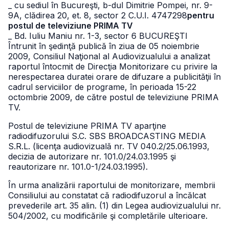
_ cu sediul în Bucureşti, b-dul Dimitrie Pompei, nr. 9-
9A, clădirea 20, et. 8, sector 2 C.U.I. 4747298
pentru
postul de televiziune PRIMA TV
_ Bd. Iuliu Maniu nr. 1-3, sector 6 BUCUREŞTI
Întrunit în şedinţă publică în ziua de 05 noiembrie
2009, Consiliul Naţional al Audiovizualului a analizat
raportul întocmit de Direcţia Monitorizare cu privire la
nerespectarea duratei orare de difuzare a publicităţii în
cadrul serviciilor de programe, în perioada 15-22
octombrie 2009, de către postul de televiziune PRIMA
TV.
Postul de televiziune PRIMA TV aparţine
radiodifuzorului S.C. SBS BROADCASTING MEDIA
S.R.L. (licenţa audiovizuală nr. TV 040.2/25.06.1993,
decizia de autorizare nr. 101.0/24.03.1995 şi
reautorizare nr. 101.0-1/24.03.1995).
În urma analizării raportului de monitorizare, membrii
Consiliului au constatat că radiodifuzorul a încălcat
prevederile art. 35 alin. (1) din Legea audiovizualului nr.
504/2002, cu modificările şi completările ulterioare.