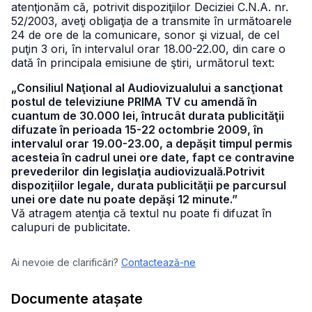
atenţionăm că, potrivit dispoziţiilor Deciziei C.N.A. nr.
52/2003, aveţi obligaţia de a transmite în următoarele
24 de ore de la comunicare, sonor şi vizual, de cel
puţin 3 ori, în intervalul orar 18.00-22.00, din care o
dată în principala emisiune de ştiri, următorul text:
„Consiliul Naţional al Audiovizualului a sancţionat
postul de televiziune PRIMA TV cu amendă în
cuantum de 30.000 lei, întrucât durata publicităţii
difuzate în perioada 15-22 octombrie 2009, în
intervalul orar 19.00-23.00, a depăşit timpul permis
acesteia în cadrul unei ore date, fapt ce contravine
prevederilor din legislaţia audiovizuală.Potrivit
dispoziţiilor legale, durata publicităţii pe parcursul
unei ore date nu poate depăşi 12 minute.”
Vă atragem atenţia că textul nu poate fi difuzat în
calupuri de publicitate.
Ai nevoie de clarificări?
Contactează-ne
Documente atașate