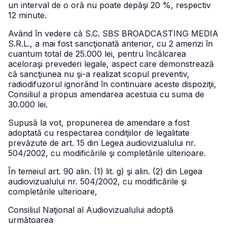
un interval de o oră nu poate depăşi 20 %, respectiv
12 minute.
Având în vedere că S.C. SBS BROADCASTING MEDIA
S.R.L., a mai fost sancţionată anterior, cu 2 amenzi în
cuantum total de 25.000 lei, pentru încălcarea
aceloraşi prevederi legale, aspect care demonstrează
că sancţiunea nu şi-a realizat scopul preventiv,
radiodifuzorul ignorând în continuare aceste dispoziţii,
Consiliul a propus amendarea acestuia cu suma de
30.000 lei.
Supusă la vot, propunerea de amendare a fost
adoptată cu respectarea condiţiilor de legalitate
prevăzute de art. 15 din Legea audiovizualului nr.
504/2002, cu modificările şi completările ulterioare.
În temeiul art. 90 alin. (1) lit. g) şi alin. (2) din Legea
audiovizualului nr. 504/2002, cu modificările şi
completările ulterioare,
Consiliul Naţional al Audiovizualului adoptă
următoarea