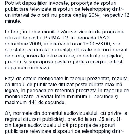
Potrivit dispoziţiilor invocate, proporţia de spoturi
publicitare televizate şi spoturi de teleshopping dintr-
un interval de o oră nu poate depăşi 20%, respectiv 12
minute.
În fapt, în urma monitorizării serviciului de programe
difuzat de postul PRIMA TV, în perioada 15-22
octombrie 2009, în intervalul orar 19.00-23.00, s-a
constatat că durata publicităţii difuzate într-un interval
de o oră, inserată între ecrane, în cadrul grupajelor,
precum şi suprapusă peste o parte a imaginii, a fost
după cum urmează:
Faţă de datele menţionate în tabelul prezentat, rezultă
că timpul de publicitate difuzat peste durata maximă
legală, în perioada de referinţă precizată în raportul de
monitorizare, a variat între minimum 11 secunde şi
maximum 441 de secunde.
Or, normele din domeniul audiovizualului, cu privire la
regimul difuzării publicităţii, prevăd la art. 35 alin. (1)
din Legea audiovizualului că proporţia de spoturi
publicitare televizate şi spoturi de teleshopping dintr-