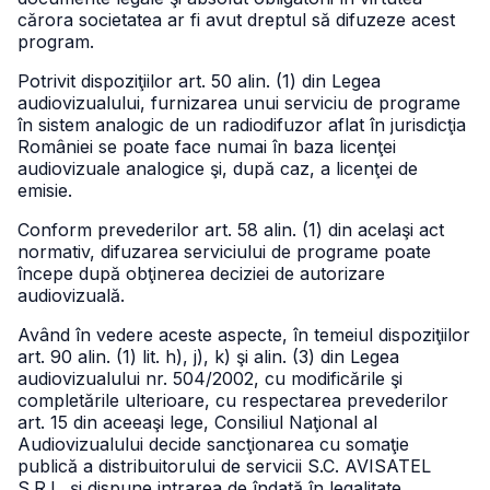
cărora societatea ar fi avut dreptul să difuzeze acest
program.
Potrivit dispoziţiilor art. 50 alin. (1) din Legea
audiovizualului, furnizarea unui serviciu de programe
în sistem analogic de un radiodifuzor aflat în jurisdicţia
României se poate face numai în baza licenţei
audiovizuale analogice şi, după caz, a licenţei de
emisie.
Conform prevederilor art. 58 alin. (1) din acelaşi act
normativ, difuzarea serviciului de programe poate
începe după obţinerea deciziei de autorizare
audiovizuală.
Având în vedere aceste aspecte, în temeiul dispoziţiilor
art. 90 alin. (1) lit. h), j), k) şi alin. (3) din Legea
audiovizualului nr. 504/2002, cu modificările şi
completările ulterioare, cu respectarea prevederilor
art. 15 din aceeaşi lege, Consiliul Naţional al
Audiovizualului decide sancţionarea cu somaţie
publică a distribuitorului de servicii S.C. AVISATEL
S.R.L. şi dispune intrarea de îndată în legalitate.