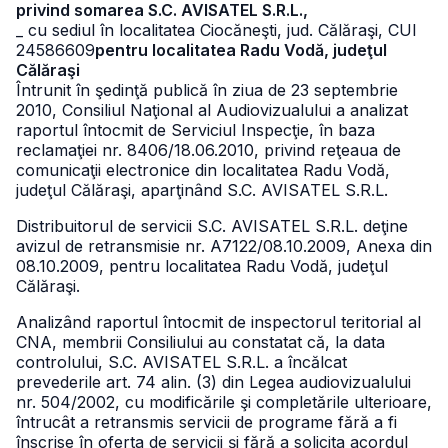
privind somarea S.C. AVISATEL S.R.L.,
_ cu sediul în localitatea Ciocăneşti, jud. Călăraşi, CUI
24586609
pentru localitatea Radu Vodă, judeţul
Călăraşi
Întrunit în şedinţă publică în ziua de 23 septembrie
2010, Consiliul Naţional al Audiovizualului a analizat
raportul întocmit de Serviciul Inspecţie, în baza
reclamaţiei nr. 8406/18.06.2010, privind reţeaua de
comunicaţii electronice din localitatea Radu Vodă,
judeţul Călăraşi, aparţinând S.C. AVISATEL S.R.L.
Distribuitorul de servicii S.C. AVISATEL S.R.L. deţine
avizul de retransmisie nr. A7122/08.10.2009, Anexa din
08.10.2009, pentru localitatea Radu Vodă, judeţul
Călăraşi.
Analizând raportul întocmit de inspectorul teritorial al
CNA, membrii Consiliului au constatat că, la data
controlului, S.C. AVISATEL S.R.L. a încălcat
prevederile art. 74 alin. (3) din Legea audiovizualului
nr. 504/2002, cu modificările şi completările ulterioare,
întrucât a retransmis servicii de programe fără a fi
înscrise în oferta de servicii şi fără a solicita acordul