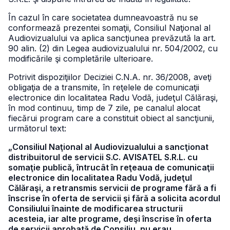
În cazul în care societatea dumneavoastră nu se
conformează prezentei somaţii, Consiliul Naţional al
Audiovizualului va aplica sancţiunea prevăzută la art.
90 alin. (2) din Legea audiovizualului nr. 504/2002, cu
modificările şi completările ulterioare.
Potrivit dispoziţiilor Deciziei C.N.A. nr. 36/2008, aveţi
obligaţia de a transmite, în reţelele de comunicaţii
electronice din localitatea Radu Vodă, judeţul Călăraşi,
în mod continuu, timp de 7 zile, pe canalul alocat
fiecărui program care a constituit obiect al sancţiunii,
următorul text:
„Consiliul Naţional al Audiovizualului a sancţionat
distribuitorul de servicii S.C. AVISATEL S.R.L. cu
somaţie publică, întrucât în reţeaua de comunicaţii
electronice din localitatea Radu Vodă, judeţul
Călăraşi, a retransmis servicii de programe fără a fi
înscrise în oferta de servicii şi fără a solicita acordul
Consiliului înainte de modificarea structurii
acesteia, iar alte programe, deşi înscrise în oferta
de servicii aprobată de Consiliu, nu erau