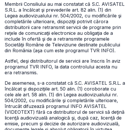
Membrii Consiliului au mai constatat că S.C. AVISATEL
S.R.L. a încălcat şi prevederile art. 82 alin. (1) din
Legea audiovizualului nr. 504/2002, cu modificările şi
completările ulterioare, dispoziţii potrivit cărora
distribuitorii care retransmit servicii de programe prin
reţele de comunicaţii electronice au obligaţia de a
include în ofertă şi de a retransmite programele
Societăţii Române de Televiziune destinate publicului
din România (aşa cum este programul TVR INFO).
Astfel, deşi distribuitorul de servicii are înscris în aviz
programul TVR INFO, la data controlului acesta nu
era retransmis.
De asemenea, s-a constatat că S.C. AVISATEL S.R.L. a
încălcat şi dispoziţiile art. 50 alin. (1) coroborate cu
cele ale art. 58 alin. (1) din Legea audiovizualului nr.
504/2002, cu modificările şi completările ulterioare,
întrucât difuzează programul INFO AVISATEL
(VIDEOTEXT) fără ca distribuitorul de servicii să deţină
licenţă audiovizuală analogică şi, după caz, licenţă de
emisie, precum şi decizie de autorizare audiovizuală,
documente legale şi absolut obligatorii în virtutea