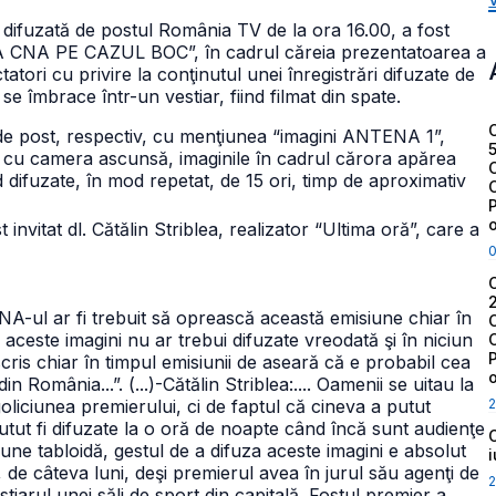
 difuzată de postul România TV de la ora 16.00, a fost
A CNA PE CAZUL BOC”, în cadrul căreia prezentatoarea a
atori cu privire la conţinutul unei înregistrări difuzate de
 îmbrace într-un vestiar, fiind filmat din spate.
or de post, respectiv, cu menţiunea “imagini ANTENA 1”,
i cu camera ascunsă, imaginile în cadrul cărora apărea
ind difuzate, în mod repetat, de 15 ori, timp de aproximativ
t invitat
dl. Cătălin Striblea, realizator “Ultima oră”, care a
CNA-ul ar fi trebuit să oprească această emisiune chiar în
i aceste imagini nu ar trebui difuzate vreodată şi în niciun
cris chiar în timpul emisiunii de aseară că e probabil cea
 România...”. (...)
-Cătălin Striblea:.... Oamenii se uitau la
2
goliciunea premierului, ci de faptul că cineva a putut
utut fi difuzate la o oră de noapte când încă sunt audienţe
une tabloidă, gestul de a difuza aceste imagini e absolut
 de câteva luni, deşi premierul avea în jurul său agenţi de
2
estiarul unei săli de sport din capitală. Fostul premier a