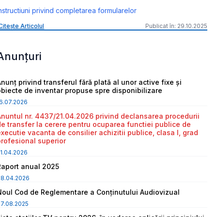
nstructiuni privind completarea formularelor
Citește Articolul
Publicat în: 29.10.2025
Anunțuri
nunț privind transferul fără plată al unor active fixe și
obiecte de inventar propuse spre disponibilizare
6.07.2026
Anuntul nr. 4437/21.04.2026 privind declansarea procedurii
de transfer la cerere pentru ocuparea functiei publice de
executie vacanta de consilier achizitii publice, clasa I, grad
profesional superior
1.04.2026
Raport anual 2025
08.04.2026
Noul Cod de Reglementare a Conținutului Audiovizual
7.08.2025