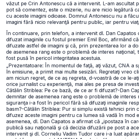
văzut pe Crin Antonescu că a intervenit. L-am ascultat 
pot să comentez, este o mizerie, nu are nicio legătură cal
cu aceste imagini odioase. Domnul Antonescu nu a făcut
imagini fără nicio relevanţă pentru public, iar pentru viaţa 
În continuare, prin telefon, a intervenit dl. Dan Capatos
difuzat imaginile cu fostul premier Emil Boc, afirmând că
difuzate astfel de imagini şi că, prin prezentarea lor a 
de asemenea rang este o problemă de interes naţional, te
fost pusă în pericol integritatea acestuia.
„Prezentatoare: În momentul de faţă, aţi văzut, CNA a s
în emisiune, a primit mai multe sesizări. Regretaţi vreo cl
am niciun regret, de ce aş regreta, d-voastră de ce
le-aţ
orice jurnalist cu experienţă, mai ales pe presa de investig
Cătălin Striblea: Pe ce bază, de ce ar fi difuzat?
-Dan Capa
demnitar de asemenea rang este o problemă de interes n
siguranţa i-a fost în pericol fără să difuzaţi imaginile resp
basm?
-Cătălin Striblea: Pur si simplu există tehnici prin
difuzez aceste imagini pentru ca lumea să vadă în mod expli
asemenea, dl. Dan Capatos a afirmat că „ipostaza în care
publică sau naţională şi că decizia difuzării pe post a ace
intervenit şi dl. Corneliu Vadim Tudor care i-a luat apăr