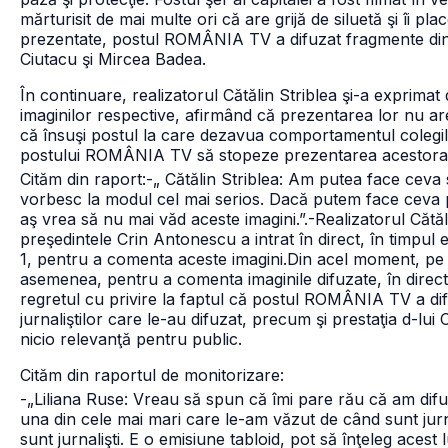
mărturisit de mai multe ori că are grijă de siluetă şi îi pl
prezentate, postul ROMÂNIA TV a difuzat fragmente din op
Ciutacu şi Mircea Badea.
În continuare, realizatorul Cătălin Striblea şi-a exprimat
imaginilor respective, afirmând că prezentarea lor nu ar
că însuşi postul la care dezavua comportamentul colegilor
postului ROMÂNIA TV să stopeze prezentarea acestora
Cităm din raport:
-„ Cătălin Striblea: Am putea face ceva
vorbesc la modul cel mai serios. Dacă putem face ceva pu
aş vrea să nu mai văd aceste imagini.”.
-Realizatorul Cătă
preşedintele Crin Antonescu a intrat în direct, în timpul 
1, pentru a comenta aceste imagini.
Din acel moment, pe 
asemenea, pentru a comenta imaginile difuzate, în direct, 
regretul cu privire la faptul că postul
ROMÂNIA TV a difuza
jurnaliştilor care le-au difuzat, precum şi prestaţia d-l
nicio relevanţă pentru public.
Cităm din raportul de monitorizare:
-„Liliana Ruse: Vreau să spun că îmi pare rău că am difuz
una din cele mai mari care le-am văzut de când sunt jurn
sunt jurnalişti. E o emisiune tabloid, pot să înţeleg ace