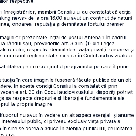
lor respective.
i înregistrărilor, membrii Consiliului au constatat că ediţia
reaking news» de la ora 16.00 au avut un conţinut de natură
ginea, onoarea, reputaţia şi demnitatea fostului premier
imaginilor prezentate iniţial de postul Antena 1 în cadrul
a rândul său, prevederile art. 3 alin. (1) din Legea
le omului, respectiv, demnitatea, viaţa privată, onoarea şi
fel cum sunt reglementate acestea în Codul audiovizualului.
nsabilitatea pentru conţinutul programului pe care îl pune
ituaţia în care imaginile fuseseră făcute publice de un alt
ndere.
În aceste condiţii Consiliul a constatat că prin
ederile art. 30 din Codul audiovizualului, dispoziţii potrivit
ia să respecte drepturile şi libertăţile fundamentale ale
ptul la propria imagine.
fuzorul nu avut în vedere un alt aspect esenţial, şi anume
nteresului public, ci priveau exclusiv viaţa privată a
ea în sine se dorea a aduce în atenţia publicului, delimitarea
estora.