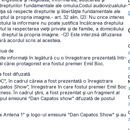
L
a drepturilor fundamentale ale omului.
Codul audiovizualului
-
aţia să respecte drepturile şi libertăţile fundamentale ale
ptul la propria imagine.
- art. 32 alin. (2): Nu orice interes
ptului la informare nu poate justifica încălcarea dreptului
ul la respectarea vieţii private şi de familie, a domiciliului
e dreptul la propria imagine.
-(2) Este interzisă difuzarea
ără acordul scris al acesteia.
ziua de
te informaţii în legătură cu o înregistrare prezentată într-
 cărei protagonist era fostul premier Emil Boc.
a fost difuzată
”, în cadrul căreia
a fost prezentată o înregistrare
patos Show”, înregistrare în care fostul premier Emil Boc
tness. În cadrul ştirii, a fost prezentat şi un fragment al
mpul emisiunii “Dan Capatos show” difuzată de postul
2
ni Antena 1” şi logo-ul emisiunii “Dan Capatos Show” şi au
2