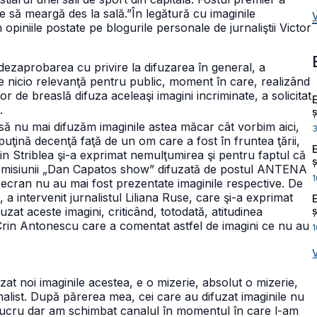
ace să meargă des la sală.”
În legătură cu imaginile
iniile postate pe blogurile personale de jurnaliştii Victor
 dezaprobarea cu privire la difuzarea în general, a
e nicio relevanţă pentru public, moment în care, realizând
 de breaslă difuza aceleaşi imagini incriminate, a solicitat
.
ș
 să nu mai difuzăm imaginile astea măcar cât vorbim aici,
ţină decenţă faţă de un om care a fost în fruntea ţării,
lin Striblea şi-a exprimat nemulţumirea şi pentru faptul că
ș
emisiunii
„Dan Capatos show” difuzată de postul ANTENA
1
ecran nu au mai fost prezentate imaginile respective.
De
a intervenit jurnalistul Liliana Ruse, care şi-a exprimat
ș
t aceste imagini, criticând, totodată, atitudinea
ui Crin Antonescu care
a comentat astfel de imagini ce nu au
1
at noi imaginile acestea, e o mizerie, absolut o mizerie,
alist. După părerea mea, cei care au difuzat imaginile nu
st lucru dar am schimbat canalul în momentul în care l-am