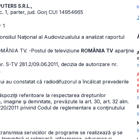
UTERS S.R.L.,
I
c. 1, parter, jud. Gorj CUI 14954665
r 1
onsiliul Naţional al Audiovizualului a analizat raportul
l ROMÂNIA TV.
-Postul de televiziune
ROMÂNIA TV
aparţine
A
nr. S-TV 281.2/09.06.2011, decizia de autorizare nr.
1
.
lui au constatat că radiodifuzorul a încălcat prevederile
ispoziţii referitoare la respectarea drepturilor
2
imagine şi demnitate, prevăzute la art. 30, art. 32 alin.
 nr. 220/2011 privind Codul de reglementare a conţinutului
0
 retransmisia serviciilor de programe se realizează şi se
, lingvistică şi religioasă, informarea, educarea şi