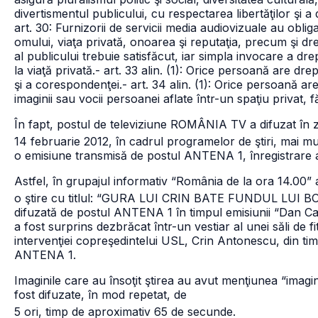
divertismentul publicului, cu respectarea libertăţilor şi 
art. 30: Furnizorii de servicii media audiovizuale au oblig
omului, viaţa privată, onoarea şi reputaţia, precum şi dre
al publicului trebuie satisfăcut, iar simpla invocare a dre
la viaţă privată.
- art. 33 alin. (1): Orice persoană are drept
şi a corespondenţei.
- art. 34 alin. (1): Orice persoană ar
imaginii sau vocii persoanei aflate
într-un spaţiu privat, f
În fapt, postul de televiziune ROMÂNIA TV a difuzat în 
14 februarie 2012, în cadrul programelor de ştiri, mai mul
o emisiune transmisă de postul ANTENA 1, înregistrare al
Astfel, în grupajul informativ “România de la ora 14.00” 
o ştire cu titlul: “GURA LUI CRIN BATE FUNDUL LUI BOC
difuzată de postul ANTENA 1 în timpul emisiunii
“Dan Ca
a fost surprins dezbrăcat într-un vestiar al unei săli de fi
intervenţiei copreşedintelui USL, Crin Antonescu, din ti
ANTENA 1.
Imaginile care au însoţit ştirea au avut menţiunea “imagi
fost difuzate, în mod repetat, de
5 ori, timp de aproximativ 65 de secunde.