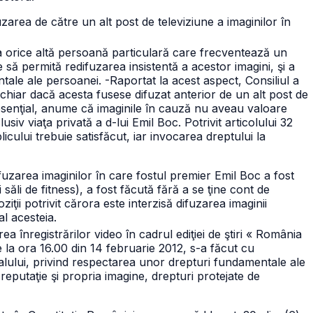
fuzarea de către un alt post de televiziune a imaginilor în
, ca orice altă persoană particulară care frecventează un
e să permită redifuzarea insistentă a acestor imagini, şi a
ntale ale persoanei.
-Raportat la acest aspect, Consiliul a
 chiar dacă acesta fusese difuzat anterior de un alt post de
 esenţial, anume că imaginile în cauză nu aveau valoare
lusiv viaţa privată a d-lui Emil Boc.
Potrivit articolului 32
licului trebuie satisfăcut, iar invocarea dreptului la
uzarea imaginilor în care fostul premier Emil Boc a fost
 săli de fitness), a fost făcută fără a se ţine cont de
oziţii potrivit cărora este interzisă difuzarea imaginii
al acesteia.
a înregistrărilor video în cadrul ediţiei de ştiri « România
e la ora 16.00 din 14 februarie 2012, s-a făcut cu
izualului, privind respectarea unor drepturi fundamentale ale
reputaţie şi propria imagine, drepturi protejate de