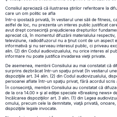
Consiliul apreciază că ilustrarea ştirilor referitoare la di
care un om politic se afla
într-o ipostază privată, în vestiarul unei săli de fitness
astfel de loc, nu prezenta un interes public justificat car
avut drept consecinţă prejudicierea drepturilor fundame
apreciat că, în momentul difuzării materialului respectiv,
televiziune, radiodifuzorul nu a ţinut cont de un aspect
informativă şi nu serveau interesul public, ci priveau exc
alin. (2) din Codul audiovizualului, nu orice interes al pub
informare nu poate justifica invadarea vieţii private.
De asemenea, membrii Consiliului au mai constatat că dif
surprins dezbrăcat într-un spaţiu privat (în vestiarul unei
dispoziţiile art. 34 alin. (2) din Codul audiovizualului, disp
persoanei aflate într-un spaţiu privat, fără acordul scris 
În consecinţă, membrii Consiliului au constatat că difuzare
de la ora 14.00 » şi al ediţiei speciale «Breaking news» d
încălcarea dispoziţiilor art. 3 alin. (1) din Legea audiov
omului, precum cele la demnitate, viaţă privată, onoare, 
dispoziţiile legale invocate.