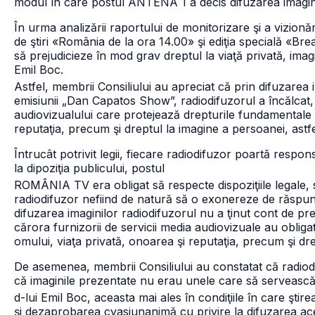
modul în care postul ANTENA 1 a decis difuzarea imagini
În urma analizării raportului de monitorizare şi a vizionări
de ştiri «România de la ora 14.00» şi ediţia specială «B
să prejudicieze în mod grav dreptul la viaţă privată, ima
Emil Boc.
Astfel, membrii Consiliului au apreciat că prin difuzarea 
emisiunii „Dan Capatos Show”, radiodifuzorul a încălcat, l
audiovizualului care protejează drepturile fundamentale a
reputaţia, precum şi dreptul la imagine a persoanei, ast
Întrucât potrivit legii, fiecare radiodifuzor poartă respo
la dipoziţia publicului, postul
ROMÂNIA TV era obligat să respecte dispoziţiile legale, s
radiodifuzor nefiind de natură să o exonereze de răspu
difuzarea imaginilor radiodifuzorul nu a ţinut cont de prev
cărora furnizorii de servicii media audiovizuale au obligaţ
omului, viaţa privată, onoarea şi reputaţia, precum şi dre
De asemenea, membrii Consiliului au constatat că radiodi
că imaginile prezentate nu erau unele care să servească i
d-lui Emil Boc, aceasta mai ales în condiţiile în care ştir
şi dezaprobarea cvasiunanimă cu privire la difuzarea ac