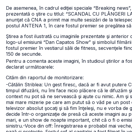
De asemenea, în cadrul ediţiei speciale “Breaking news”,
prezentată o ştire cu titlul: “SCANDAL CU PLÂNGERI L
anunţat că CNA a primit mai multe sesizări de la telespect
postul ANTENA 1, în care fostul premier se pregătea să se
Ştirea a fost ilustrată cu imaginile prezentate şi anteri
logo-ul emisiunii “Dan Capatos Show” şi simbolul filmări
fostul premier în vestiarul sălii de fitness, secvenţele fi
150 de secunde.
Pentru a comenta aceste imagini, în studioul ştirilor a fos
declarat următoarele:
Cităm din raportul de monitorizare:
-Cătălin Striblea: Un gest firesc, dacă ar fi avut putere 
timpul difuzării, nu îmi face nicio plăcere că le difuzăm ş
context nu pot să ne servească şi ajute cu nimic. Am şi s
mai mare mizerie pe care am putut să o văd pe un post din
televizor absolut şocaţi şi să fim înţeleşi, nu e vorba de 
decide într-o organizaţie de presă că aceste imagini au p
mari, e un show de noapte important, chit că o fi o emisi
sinistru.
-Voce din off: Înregistrarea e probabil mai veche,
pază şi protecţie. Fostul şef al capitalei a fost filmat în v