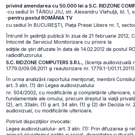
privind amendarea cu 50.000 lei a S.C. RIDZONE COMP
-cu sediul în TÂRGU JIU, str. Alexandru Vlahuţă, bl. 1, s
-
pentru postul ROMÂNIA TV
cu sediul în BUCUREŞTI, Piaţa Presei Libere nr. 1, secto
Întrunit în şedinţă publică în ziua de 21 februarie 2012, C
întocmit de Serviciul Monitorizare cu privire la
ediţiile de ştiri difuzate în data de 14.02.2012 de postu
radiodifuzorului
S.C. RIDZONE COMPUTERS S.R.L.
, (licenţa audiovizuală 
1779.0/09.06.2011 şi reautorizare nr. 1779.1-1/01.11.2011)
În urma analizării raportului menţionat, membrii Consiliu
art. 3 alin. (1) din Legea audiovizualului
nr. 504/2002, cu modificările şi completările ulterioare, d
fundamentale ale omului, precum dreptul la viaţă privată, 
(2), art. 33
alin. (1) şi art. 34 alin. (1) şi (2) din Decizia
audiovizual, cu modificările ulterioare.
Potrivit dispoziţiilor invocate:
Legea audiovizualului
- art. 3 alin. (1): Prin difuzarea şi
asigură pluralismul politic şi social, diversitatea culturală