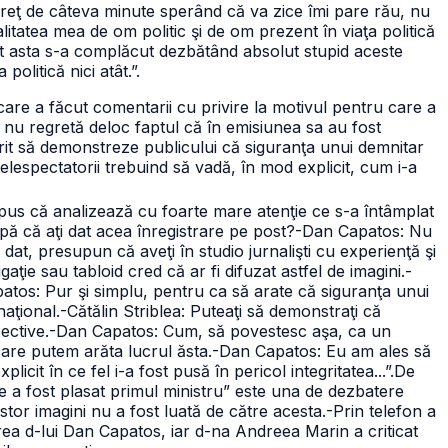
preţ de câteva minute sperând că va zice îmi pare rău, nu
itatea mea de om politic şi de om prezent în viaţa politică
 asta s-a complăcut dezbătând absolut stupid aceste
politică nici atât.”.
 care a făcut comentarii cu privire la motivul pentru care a
 nu regretă deloc faptul că în emisiunea sa au fost
dorit să demonstreze publicului că siguranţa unui demnitar
lespectatorii trebuind să vadă, în mod explicit, cum i-a
pus că analizează cu foarte mare atenţie ce s-a întâmplat
ipă că aţi dat acea înregistrare pe post?
-Dan Capatos: Nu
i dat, presupun că aveţi în studio jurnalişti cu experienţă şi
aţie sau tabloid cred că ar fi difuzat astfel de imagini.
-
tos: Pur şi simplu, pentru ca să arate că siguranţa unui
aţional.
-Cătălin Striblea: Puteaţi să demonstraţi că
ective.
-Dan Capatos: Cum, să povestesc aşa, ca un
 care putem arăta lucrul ăsta.
-Dan Capatos: Eu am ales să
cit în ce fel i-a fost pusă în pericol integritatea...”.
De
 a fost plasat primul ministru” este una de dezbatere
stor imagini nu a fost luată de către acesta.
-Prin telefon a
area
d-lui Dan Capatos, iar d-na Andreea Marin a criticat