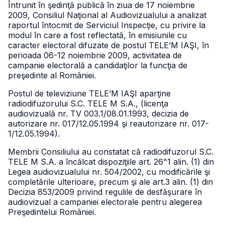
Întrunit în şedinţă publică în ziua de 17 noiembrie
2009, Consiliul Naţional al Audiovizualului a analizat
raportul întocmit de Serviciul Inspecţie, cu privire la
modul în care a fost reflectată, în emisiunile cu
caracter electoral difuzate de postul TELE’M IAŞI, în
perioada 06-12 noiembrie 2009, activitatea de
campanie electorală a candidaţilor la funcţia de
preşedinte al României.
Postul de televiziune TELE’M IAŞI aparţine
radiodifuzorului S.C. TELE M S.A., (licenţa
audiovizuală nr. TV 003.1/08.01.1993, decizia de
autorizare nr. 017/12.05.1994 şi reautorizare nr. 017-
1/12.05.1994).
Membrii Consiliului au constatat că radiodifuzorul S.C.
TELE M S.A. a încălcat dispoziţiile art. 26^1 alin. (1) din
Legea audiovizualului nr. 504/2002, cu modificările şi
completările ulterioare, precum şi ale art.3 alin. (1) din
Decizia 853/2009 privind regulile de desfăşurare în
audiovizual a campaniei electorale pentru alegerea
Preşedintelui României.