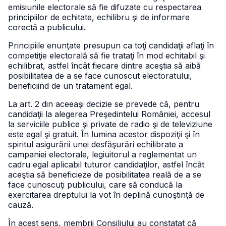
emisiunile electorale să fie difuzate cu respectarea
principiilor de echitate, echilibru şi de informare
corectă a publicului.
Principiile enunţate presupun ca toţi candidaţii aflaţi în
competiţie electorală să fie trataţi în mod echitabil şi
echilibrat, astfel încât fiecare dintre aceştia să aibă
posibilitatea de a se face cunoscut electoratului,
beneficiind de un tratament egal.
La art. 2 din aceeaşi decizie se prevede că, pentru
candidaţii la alegerea Preşedintelui României, accesul
la serviciile publice şi private de radio şi de televiziune
este egal şi gratuit. În lumina acestor dispoziţii şi în
spiritul asigurării unei desfăşurări echilibrate a
campaniei electorale, legiuitorul a reglementat un
cadru egal aplicabil tuturor candidaţilor, astfel încât
aceştia să beneficieze de posibilitatea reală de a se
face cunoscuţi publicului, care să conducă la
exercitarea dreptului la vot în deplină cunoştinţă de
cauză.
În acest sens, membrii Consiliului au constatat că