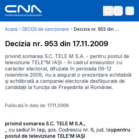
Acasă
DECIZII de sancționare
Decizia nr. 953 din 17.11.2009
Decizia nr. 953 din 17.11.2009
privind somarea S.C. TELE M S.A. - pentru postul de
televiziune TELE”M IAȘI - în cadrul emisiunilor cu
caracter electoral, difuzate în perioada 06-12
noiembrie 2009, nu a asigurat o prezentare echitabilă
și echilibrată a campaniei electorale desfășurate de
candidații la funcția de Președinte al României.
Publicată în data de:
17.11.2009
privind somarea S.C. TELE M S.A.,
_ cu sediul în Iaşi, şos. Codrescu nr. 6, jud. Iaşi
pentru
postul de televiziune TELE’M IAŞI