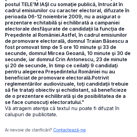
postul TELE’M IAŞI cu somaţie publică, întrucât în
cadrul emisiunilor cu caracter electoral, difuzate în
perioada 06-12 noiembrie 2009, nu a asigurat o
prezentare echitabilă şi echilibrată a campaniei
electorale desfăşurate de candidaţii la funcţia de
Preşedinte al României.Astfel, în cadrul emisiunilor
de promovare electorală, domnul Traian Băsescu a
fost promovat timp de 5 ore 10 minute şi 33 de
secunde, domnul Mircea Geoană, 10 minute şi 30 de
secunde, iar domnul Crin Antonescu, 23 de minute
şi 20 de secunde, în timp ce ceilalţi 9 candidaţi
pentru alegerea Preşedintelui României nu au
beneficiat de promovare electorală.Potrivit
reglementărilor audiovizuale, toţi candidaţii trebuie
să fie trataţi obiectiv şi echidistant, să beneficieze
de o prezentare echilibrată şi de posibilitatea de a
se face cunoscuţi electoratului.”
Vă atragem atenţia că textul nu poate fi difuzat în
calupuri de publicitate.
Ai nevoie de clarificări?
Contactează-ne