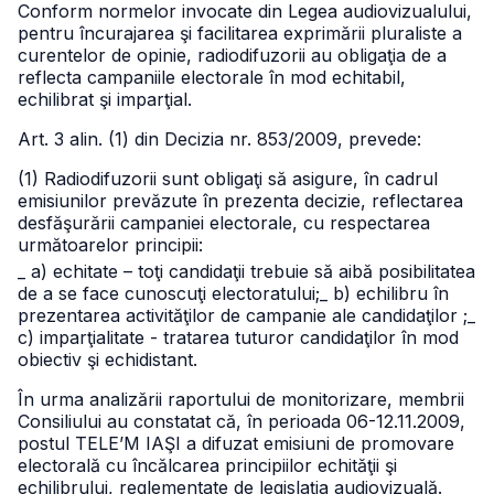
Conform normelor invocate din Legea audiovizualului,
pentru încurajarea şi facilitarea exprimării pluraliste a
curentelor de opinie, radiodifuzorii au obligaţia de a
reflecta campaniile electorale în mod echitabil,
echilibrat şi imparţial.
Art. 3 alin. (1) din Decizia nr. 853/2009, prevede:
(1) Radiodifuzorii sunt obligaţi să asigure, în cadrul
emisiunilor prevăzute în prezenta decizie, reflectarea
desfăşurării campaniei electorale, cu respectarea
următoarelor principii:
_ a) echitate – toţi candidaţii trebuie să aibă posibilitatea
de a se face cunoscuţi electoratului;
_ b) echilibru în
prezentarea activităţilor de campanie ale candidaţilor ;
_
c) imparţialitate - tratarea tuturor candidaţilor în mod
obiectiv şi echidistant.
În urma analizării raportului de monitorizare, membrii
Consiliului au constatat că, în perioada 06-12.11.2009,
postul TELE’M IAŞI a difuzat emisiuni de promovare
electorală cu încălcarea principiilor echităţii şi
echilibrului, reglementate de legislaţia audiovizuală.