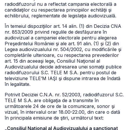
radiodifuzorul nu a reflectat campania electorală a
candidaţilor cu respectarea principiilor echităţii şi
echilibrului, reglementate de legislaţia audiovizuală.
În temeiul dispoziţiilor art. 14 alin. (1) din Decizia CNA
nr. 853/2009 privind regulile de desfăşurare în
audiovizual a campaniei electorale pentru alegerea
Preşedintelui României şi ale art. 91 alin. (1) şi (2) din
Legea audiovizualului nr. 504/2002, cu modificările şi
completările ulterioare, cu respectarea prevederilor
art. 15 din aceeaşi lege, Consiliul Naţional al
Audiovizualului decide adresarea unei somaţii publice
radiodifuzorului S.C. TELE M S.A. pentru postul de
televiziune TELE’M IAŞI şi dispune intrarea de îndată
în legalitate.
Potrivit Deciziei C.N.A. nr. 52/2003, radiodifuzorul S.C.
TELE M S.A. are obligaţia de a transmite în
următoarele 24 de ore de la comunicare, sonor şi
vizual, în intervalul orar 18.00-22.00, din care o dată
în principala emisiune de ştiri, următorul text:
„Consiliul Naţional al Audiovizualului a sancţionat