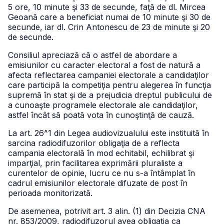
5 ore, 10 minute şi 33 de secunde, faţă de dl. Mircea
Geoană care a beneficiat numai de 10 minute şi 30 de
secunde, iar dl. Crin Antonescu de 23 de minute şi 20
de secunde.
Consiliul apreciază că o astfel de abordare a
emisiunilor cu caracter electoral a fost de natură a
afecta reflectarea campaniei electorale a candidaţilor
care participă la competiţia pentru alegerea în funcţia
supremă în stat şi de a prejudicia dreptul publicului de
a cunoaşte programele electorale ale candidaţilor,
astfel încât să poată vota în cunoştinţă de cauză.
La art. 26^1 din Legea audiovizualului este instituită în
sarcina radiodifuzorilor obligaţia de a reflecta
campania electorală în mod echitabil, echilibrat şi
imparţial, prin facilitarea exprimării pluraliste a
curentelor de opinie, lucru ce nu s-a întâmplat în
cadrul emisiunilor electorale difuzate de post în
perioada monitorizată.
De asemenea, potrivit art. 3 alin. (1) din Decizia CNA
nr. 853/2009, radiodifuzorul avea obligaţia ca