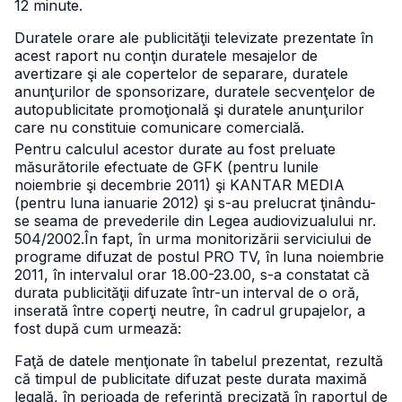
12 minute.
Duratele orare ale publicităţii televizate prezentate în
acest raport nu conţin duratele mesajelor de
avertizare şi ale copertelor de separare, duratele
anunţurilor de sponsorizare, duratele secvenţelor de
autopublicitate promoţională şi duratele anunţurilor
care nu constituie comunicare comercială.
Pentru calculul acestor durate au fost preluate
măsurătorile efectuate de
GFK (pentru lunile
noiembrie şi decembrie 2011) şi KANTAR MEDIA
(pentru luna ianuarie 2012) şi s-au prelucrat ţinându-
se seama de prevederile din Legea audiovizualului nr.
504/2002.
În fapt, în urma monitorizării serviciului de
programe difuzat de postul
PRO TV, în luna noiembrie
2011, în intervalul orar 18.00-23.00, s-a constatat că
durata publicităţii difuzate într-un interval de o oră,
inserată între coperţi neutre, în cadrul grupajelor, a
fost după cum urmează:
Faţă de datele menţionate în tabelul prezentat, rezultă
că timpul de publicitate difuzat peste durata maximă
legală, în perioada de referinţă precizată în raportul de