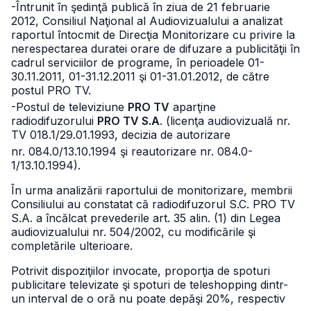
-Întrunit în şedinţă publică în ziua de 21 februarie
2012, Consiliul Naţional al Audiovizualului a analizat
raportul întocmit de Direcţia Monitorizare cu privire la
nerespectarea duratei orare de difuzare a publicităţii în
cadrul serviciilor de programe, în perioadele 01-
30.11.2011, 01-31.12.2011 şi 01-31.01.2012, de către
postul PRO TV.
-Postul de televiziune
PRO TV
aparţine
radiodifuzorului
PRO TV S.A
. (licenţa audiovizuală nr.
TV 018.1/29.01.1993, decizia de autorizare
nr. 084.0/13.10.1994 şi reautorizare nr. 084.0-
1/13.10.1994).
În urma analizării raportului de monitorizare, membrii
Consiliului au constatat că radiodifuzorul S.C. PRO TV
S.A. a încălcat prevederile art. 35 alin. (1) din Legea
audiovizualului nr. 504/2002, cu modificările şi
completările ulterioare.
Potrivit dispoziţiilor invocate, proporţia de spoturi
publicitare televizate şi spoturi de teleshopping dintr-
un interval de o oră nu poate depăşi 20%, respectiv