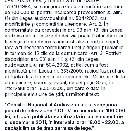
084.0/13.10.1994 şi reautorizare nr. 084.0-
1/13.10.1994, se sancţionează cu amendă în cuantum
de 100.000 lei pentru încălcarea prevederilor 35 alin.
(1) din Legea audiovizualului nr. 504/2002, cu
modificările şi completările ulterioare.
-Art. 2. În
conformitate cu prevederile art. 93 alin. (3) din Legea
audiovizualului, prezenta decizie poate fi atacată direct
la secţia de contencios administrativ a curţii de apel,
fără a fi necesară formularea unei plângeri prealabile,
în termen de 15 zile de la comunicare.
-Art. 3: Potrivit
dispoziţiilor art. 93¹ alin. (1) şi (2) din Legea
audiovizualului nr. 504/2002, astfel cum a fost
modificată prin Legea nr. 333/2009, radiodifuzorul are
obligaţia de a transmite în următoarele 24 de ore de la
comunicare, sonor şi vizual, de cel puţin 3 ori, în
intervalul orar 18.00-22.00, din care o dată în
principala emisiune de ştiri, următorul text:
"
Consiliul Naţional al Audiovizualului a sancţionat
postul de televiziune PRO TV cu amendă de 100.000
lei, întrucât publicitatea difuzată în lunile noiembrie
şi decembrie 2011, în intervalul orar 18.00 - 23.00, a
depăşit limita de timp permisă de lege
.”