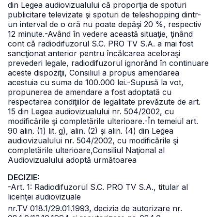
din Legea audiovizualului că proporţia de spoturi
publicitare televizate şi spoturi de teleshopping dintr-
un interval de o oră nu poate depăşi 20 %, respectiv
12 minute.
-Având în vedere această situaţie, ţinând
cont că radiodifuzorul S.C. PRO TV S.A. a mai fost
sancţionat anterior pentru încălcarea aceloraşi
prevederi legale, radiodifuzorul ignorând în continuare
aceste dispoziţii, Consiliul a propus amendarea
acestuia cu suma de 100.000 lei.
-Supusă la vot,
propunerea de amendare a fost adoptată cu
respectarea condiţiilor de legalitate prevăzute de art.
15 din Legea audiovizualului
nr. 504/2002, cu
modificările şi completările ulterioare.
-În temeiul art.
90 alin. (1) lit. g), alin. (2) şi alin. (4) din Legea
audiovizualului nr. 504/2002, cu modificările şi
completările ulterioare,
Consiliul Naţional al
Audiovizualului adoptă următoarea
DECIZIE:
-Art. 1: Radiodifuzorul S.C. PRO TV S.A., titular al
licenţei audiovizuale
nr.TV 018.1/29.01.1993, decizia de autorizare nr.