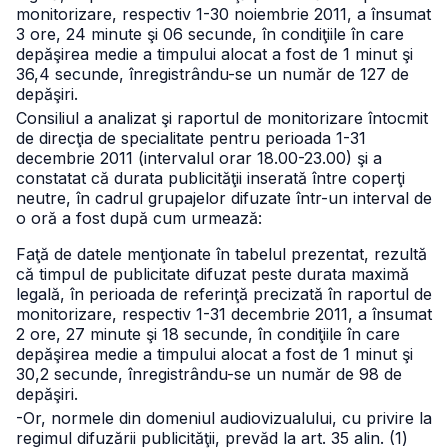
monitorizare, respectiv 1-30 noiembrie 2011, a însumat
3 ore, 24 minute şi 06 secunde, în condiţiile în care
depăşirea medie a timpului alocat a fost de 1 minut şi
36,4 secunde, înregistrându-se un număr de 127 de
depăşiri.
Consiliul a analizat şi raportul de monitorizare întocmit
de direcţia de specialitate pentru perioada 1-31
decembrie 2011 (intervalul orar 18.00-23.00) şi a
constatat că durata publicităţii inserată între coperţi
neutre, în cadrul grupajelor difuzate într-un interval de
o oră a fost după cum urmează:
Faţă de datele menţionate în tabelul prezentat, rezultă
că timpul de publicitate difuzat peste durata maximă
legală, în perioada de referinţă precizată în raportul de
monitorizare, respectiv 1-31 decembrie 2011, a însumat
2 ore, 27 minute şi 18 secunde, în condiţiile în care
depăşirea medie a timpului alocat a fost de 1 minut şi
30,2 secunde, înregistrându-se un număr de 98 de
depăşiri.
-Or, normele din domeniul audiovizualului, cu privire la
regimul difuzării publicităţii, prevăd la art. 35 alin. (1)