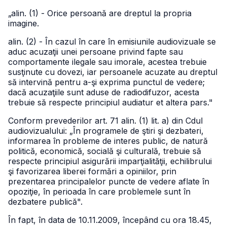
„alin. (1) - Orice persoană are dreptul la propria
imagine.
alin. (2) - În cazul în care în emisiunile audiovizuale se
aduc acuzaţii unei persoane privind fapte sau
comportamente ilegale sau imorale, acestea trebuie
susţinute cu dovezi, iar persoanele acuzate au dreptul
să intervină pentru a-şi exprima punctul de vedere;
dacă acuzaţiile sunt aduse de radiodifuzor, acesta
trebuie să respecte principiul audiatur et altera pars."
Conform prevederilor art. 71 alin. (1) lit. a) din Cdul
audiovizualului: „În programele de ştiri şi dezbateri,
informarea în probleme de interes public, de natură
politică, economică, socială şi culturală, trebuie să
respecte principiul asigurării imparţialităţii, echilibrului
şi favorizarea liberei formări a opiniilor, prin
prezentarea principalelor puncte de vedere aflate în
opoziţie, în perioada în care problemele sunt în
dezbatere publică".
În fapt, în data de 10.11.2009, începând cu ora 18.45,