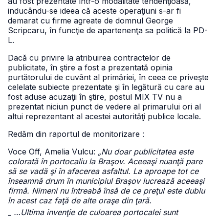
au fost prezentate într-o modalitate tendenţioasă,
inducându-se ideea că aceste operaţiuni s-ar fi
demarat cu firme agreate de domnul George
Scripcaru, în funcţie de apartenenţa sa politică la PD-
L.
Dacă cu privire la atribuirea contractelor de
publicitate, în ştire a fost a prezentată opinia
purtătorului de cuvânt al primăriei, în ceea ce priveşte
celelate subiecte prezentate şi în legătură cu care au
fost aduse acuzaţii în ştire, postul MIX TV nu a
prezentat niciun punct de vedere al primarului ori al
altui reprezentant al acestei autorităţi publice locale.
Redăm din raportul de monitorizare :
Voce Off, Amelia Vulcu:
„Nu doar publicitatea este
colorată în portocaliu la Braşov. Aceeaşi nuanţă pare
să se vadă şi în afacerea asfaltul. La aproape tot ce
înseamnă drum în municipiul Braşov lucrează aceeaşi
firmă. Nimeni nu întreabă însă de ce preţul este dublu
în acest caz faţă de alte oraşe din ţară.
_
…Ultima invenţie de culoarea portocalei sunt