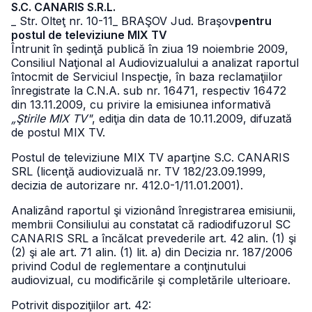
S.C. CANARIS S.R.L.
_ Str. Olteţ nr. 10-11
_ BRAŞOV Jud. Braşov
pentru
postul de televiziune MIX TV
Întrunit în şedinţă publică în ziua 19 noiembrie 2009,
Consiliul Naţional al Audiovizualului a analizat raportul
întocmit de Serviciul Inspecţie, în baza reclamaţiilor
înregistrate la C.N.A. sub nr. 16471, respectiv 16472
din 13.11.2009, cu privire la emisiunea informativă
„Ştirile MIX TV"
, ediţia din data de 10.11.2009, difuzată
de postul MIX TV.
Postul de televiziune MIX TV aparţine S.C. CANARIS
SRL (licenţă audiovizuală nr. TV 182/23.09.1999,
decizia de autorizare nr. 412.0-1/11.01.2001).
Analizând raportul şi vizionând înregistrarea emisiunii,
membrii Consiliului au constatat că radiodifuzorul SC
CANARIS SRL a încălcat prevederile art. 42 alin. (1) şi
(2) şi ale art. 71 alin. (1) lit. a) din Decizia nr. 187/2006
privind Codul de reglementare a conţinutului
audiovizual, cu modificările şi completările ulterioare.
Potrivit dispoziţiilor art. 42: