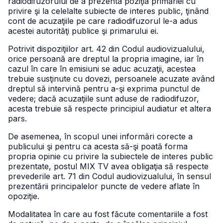
radiodifuzorului de a prezenta poziţia primăriei cu
privire şi la celelalte subiecte de interes public, ţinând
cont de acuzaţiile pe care radiodifuzorul le-a adus
acestei autorităţi publice şi primarului ei.
Potrivit dispoziţiilor art. 42 din Codul audiovizualului,
orice persoană are dreptul la propria imagine, iar în
cazul în care în emisiuni se aduc acuzaţii, acestea
trebuie susţinute cu dovezi, persoanele acuzate având
dreptul să intervină pentru a-şi exprima punctul de
vedere; dacă acuzaţiile sunt aduse de radiodifuzor,
acesta trebuie să respecte principiul audiatur et altera
pars.
De asemenea, în scopul unei informări corecte a
publicului şi pentru ca acesta să-şi poată forma
propria opinie cu privire la subiectele de interes public
prezentate, postul MIX TV avea obligaţia să respecte
prevederile art. 71 din Codul audiovizualului, în sensul
prezentării principalelor puncte de vedere aflate în
opoziţie.
Modalitatea în care au fost făcute comentariile a fost