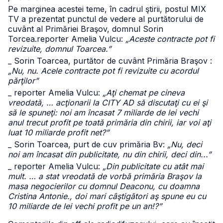
Pe marginea acestei teme, în cadrul ştirii, postul MIX
TV a prezentat punctul de vedere al purtătorului de
cuvânt al Primăriei Braşov, domnul Sorin
Torcea.
reporter Amelia Vulcu:
„Aceste contracte pot fi
revizuite, domnul Toarcea.”
_ Sorin Toarcea, purtător de cuvânt Primăria Braşov :
„Nu, nu. Acele contracte pot fi revizuite cu acordul
părţilor”
_ reporter Amelia Vulcu:
„Aţi chemat pe cineva
vreodată, … acţionarii la CITY AD să discutaţi cu ei şi
să le spuneţi: noi am încasat 7 miliarde de lei vechi
anul trecut profit pe toată primăria din chirii, iar voi aţi
luat 10 miliarde profit net?”
_ Sorin Toarcea, purt de cuv primăria Bv:
„Nu, deci
noi am încasat din publicitate, nu din chirii, deci din...”
_ reporter Amelia Vulcu:
„Din publicitate cu atât mai
mult. … a stat vreodată de vorbă primăria Braşov la
masa negocierilor cu domnul Deaconu, cu doamna
Cristina Antonie., doi mari câştigători aş spune eu cu
10 miliarde de lei vechi profit pe un an!?”