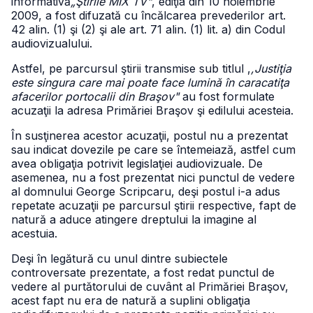
informativă
„Ştirile MIX TV"
, ediţia din 10 noiembrie
2009, a fost difuzată cu încălcarea prevederilor art.
42 alin. (1) şi (2) şi ale art. 71 alin. (1) lit. a) din Codul
audiovizualului.
Astfel, pe parcursul ştirii transmise sub titlul ,
,Justiţia
este singura care mai poate face lumină în caracatiţa
afacerilor portocalii din Braşov"
au fost formulate
acuzaţii la adresa Primăriei Braşov şi edilului acesteia.
În susţinerea acestor acuzaţii, postul nu a prezentat
sau indicat dovezile pe care se întemeiază, astfel cum
avea obligaţia potrivit legislaţiei audiovizuale. De
asemenea, nu a fost prezentat nici punctul de vedere
al domnului George Scripcaru, deşi postul i-a adus
repetate acuzaţii pe parcursul ştirii respective, fapt de
natură a aduce atingere dreptului la imagine al
acestuia.
Deşi în legătură cu unul dintre subiectele
controversate prezentate, a fost redat punctul de
vedere al purtătorului de cuvânt al Primăriei Braşov,
acest fapt nu era de natură a suplini obligaţia