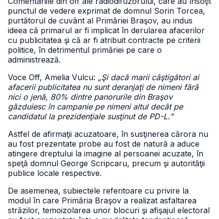
Comentariile din off ale radiodifuzorului, care au însoţit
punctul de vedere exprimat de domnul Sorin Torcea,
purtătorul de cuvânt al Primăriei Braşov, au indus
ideea că primarul ar fi implicat în derularea afacerilor
cu publicitatea şi că ar fi atribuit contracte pe criterii
politice, în detrimentul primăriei pe care o
administrează.
Voce Off, Amelia Vulcu:
„Şi dacă marii câştigători ai
afacerii publicitatea nu sunt deranjaţi de nimeni fără
nici o jenă, 80% dintre panorurile din Braşov
găzduiesc în campanie pe nimeni altul decât pe
candidatul la prezidenţiale susţinut de PD-L."
Astfel de afirmaţii acuzatoare, în susţinerea cărora nu
au fost prezentate probe au fost de natură a aduce
atingere dreptului la imagine al persoanei acuzate, în
speţă domnul George Scripcaru, precum şi autorităţii
publice locale respective.
De asemenea, subiectele referitoare cu privire la
modul în care Primăria Braşov a realizat asfaltarea
străzilor, temoizolarea unor blocuri şi afişajul electoral