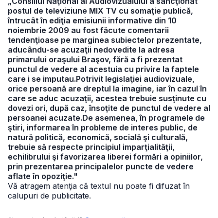
„Consiliul Naţional al Audiovizualului a sancţionat
postul de televiziune MIX TV cu somaţie publică,
întrucât în ediţia emisiunii informative din 10
noiembrie 2009 au fost făcute comentarii
tendenţioase pe marginea subiectelor prezentate,
aducându-se acuzaţii nedovedite la adresa
primarului oraşului Braşov, fără a fi prezentat
punctul de vedere al acestuia cu privire la faptele
care i se imputau.Potrivit legislaţiei audiovizuale,
orice persoană are dreptul la imagine, iar în cazul în
care se aduc acuzaţii, acestea trebuie susţinute cu
dovezi ori, după caz, însoţite de punctul de vedere al
persoanei acuzate.De asemenea, în programele de
ştiri, informarea în probleme de interes public, de
natură politică, economică, socială şi culturală,
trebuie să respecte principiul imparţialităţii,
echilibrului şi favorizarea liberei formări a opiniilor,
prin prezentarea principalelor puncte de vedere
aflate în opoziţie."
Vă atragem atenţia că textul nu poate fi difuzat în
calupuri de publicitate.