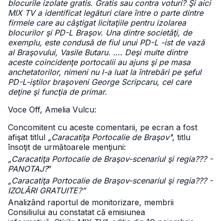
blocurile izolate gratis. Gratis sau contra voturi? Şi aici
MIX TV a identificat legături clare între o parte dintre
firmele care au câştigat licitaţiile pentru izolarea
blocurilor şi PD-L Braşov. Una dintre societăţi, de
exemplu, este condusă de fiul unui PD-L -ist de vază
al Braşovului, Vasile Butaru. …. Deşi multe dintre
aceste coincidenţe portocalii au ajuns şi pe masa
anchetatorilor, nimeni nu l-a luat la întrebări pe şeful
PD-L-iştilor braşoveni George Scripcaru, cel care
deţine şi funcţia de primar.
Voce Off, Amelia Vulcu:
Concomitent cu aceste comentarii, pe ecran a fost
afişat titlul
„Caracatiţa Portocalie de Braşov’
’, titlu
însoţit de următoarele menţiuni:
„Caracatiţa Portocalie de Braşov-scenariul şi regia??? -
PANOTAJ?
”
„Caracatiţa Portocalie de Braşov-scenariul şi regia??? -
IZOLĂRI GRATUITE?”
Analizând raportul de monitorizare, membrii
Consiliului au constatat că emisiunea