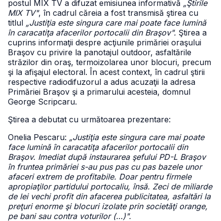
postul MIX TV a difuzat emisiunea informativă
„Ştirile
MIX TV"
, în cadrul căreia a fost transmisă ştirea cu
titlul
„Justiţia este singura care mai poate face lumină
în caracatiţa afacerilor portocalii din Braşov".
Ştirea a
cuprins informaţii despre acţiunile primăriei oraşului
Braşov cu privire la panotajul outdoor, asfaltările
străzilor din oraş, termoizolarea unor blocuri, precum
şi la afişajul electoral. În acest context, în cadrul ştirii
respective radiodifuzorul a adus acuzaţii la adresa
Primăriei Braşov şi a primarului acesteia, domnul
George Scripcaru.
Ştirea a debutat cu următoarea prezentare:
Onelia Pescaru:
„Justiţia este singura care mai poate
face lumină în caracatiţa afacerilor portocalii din
Braşov. Imediat după instaurarea şefului PD-L Braşov
în fruntea primăriei s-au pus pas cu pas bazele unor
afaceri extrem de profitabile. Doar pentru firmele
apropiaţilor partidului portocaliu, însă. Zeci de miliarde
de lei vechi profit din afacerea publicitatea, asfaltări la
preţuri enorme şi blocuri izolate prin societăţi orange,
pe bani sau contra voturilor (…)".