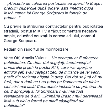
_
„Afacerile de culoarea portocalei au apărut la Braşov
precum ciupercile după ploaie, asta imediat după
înscăunarea lui George Scripcaru în funcţia de
primar…"
Cu privire la atribuirea contractelor pentru publicitatea
stradală, postul MIX TV a făcut comentarii negative
ample, aducând acuzaţii la adresa edilului, domnul
George Scripcaru.
Redăm din raportul de monitorizare :
Voce Off, Amelia Vulcu:
...Un exemplu ar fi afacerea
publicitatea. Cu doar doi angajaţi, locotenenţi ai
primarului şi şefi la postul RTT, care i-ar aparţine
edilului şef, s-au câştigat zeci de miliarde de lei vechi
profit din reclama afişată în oraş. Cei doi se jură că nu
fură, dar o dată ce l-au prins pe Dumnezeu de picior
nici că-l mai lasă! Contractele încheiate cu primăria de
cei 2 apropiaţi ai lui Scripcaru n-au mai fost
reanalizate de 8 ani. …Primăria Braşov nu-i deranjează
însă sub nici o formă pe marii câştigători din
publicitate”