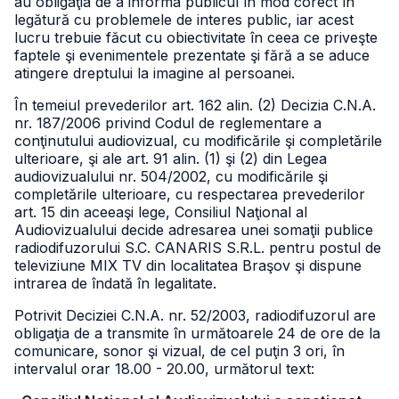
au obligaţia de a informa publicul în mod corect în
legătură cu problemele de interes public, iar acest
lucru trebuie făcut cu obiectivitate în ceea ce priveşte
faptele şi evenimentele prezentate şi fără a se aduce
atingere dreptului la imagine al persoanei.
În temeiul prevederilor art. 162 alin. (2) Decizia C.N.A.
nr. 187/2006 privind Codul de reglementare a
conţinutului audiovizual, cu modificările şi completările
ulterioare, şi ale art. 91 alin. (1) şi (2) din Legea
audiovizualului nr. 504/2002, cu modificările şi
completările ulterioare, cu respectarea prevederilor
art. 15 din aceeaşi lege, Consiliul Naţional al
Audiovizualului decide adresarea unei somaţii publice
radiodifuzorului S.C. CANARIS S.R.L. pentru postul de
televiziune MIX TV din localitatea Braşov şi dispune
intrarea de îndată în legalitate.
Potrivit Deciziei C.N.A. nr. 52/2003, radiodifuzorul are
obligaţia de a transmite în următoarele 24 de ore de la
comunicare, sonor şi vizual, de cel puţin 3 ori, în
intervalul orar 18.00 - 20.00, următorul text: