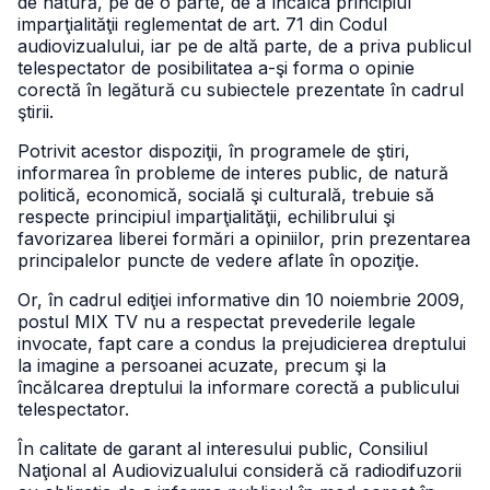
de natură, pe de o parte, de a încălca principiul
imparţialităţii reglementat de art. 71 din Codul
audiovizualului, iar pe de altă parte, de a priva publicul
telespectator de posibilitatea a-şi forma o opinie
corectă în legătură cu subiectele prezentate în cadrul
ştirii.
Potrivit acestor dispoziţii, în programele de ştiri,
informarea în probleme de interes public, de natură
politică, economică, socială şi culturală, trebuie să
respecte principiul imparţialităţii, echilibrului şi
favorizarea liberei formări a opiniilor, prin prezentarea
principalelor puncte de vedere aflate în opoziţie.
Or, în cadrul ediţiei informative din 10 noiembrie 2009,
postul MIX TV nu a respectat prevederile legale
invocate, fapt care a condus la prejudicierea dreptului
la imagine a persoanei acuzate, precum şi la
încălcarea dreptului la informare corectă a publicului
telespectator.
În calitate de garant al interesului public, Consiliul
Naţional al Audiovizualului consideră că radiodifuzorii