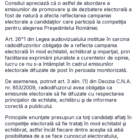
Consiliul apreciază că o astfel de abordare a
emisiunilor de promovare şi de dezbatere electorală a
fost de natură a afecta reflectarea campaniei
electorale a candidaţilor care participă la competiţia
pentru alegerea Preşedintelui României.
Art. 26^1 din Legea audiovizualului instituie în sarcina
radiodifuzorilor obligaţia de a reflecta campania
electorală în mod echitabil, echilibrat şi imparţial, prin
facilitarea exprimării pluraliste a curentelor de opinie,
lucru ce nu s-a întâmplat în cadrul emisiunilor
electorale difuzate de post în perioada monitorizată.
De asemenea, potrivit art. 3 alin. (1) din Decizia C.N.A.
nr. 853/2009, radiodifuzorul avea obligaţia ca
emisiunile electorale să fie difuzate cu respectarea
principiilor de echitate, echilibru şi de informare
corectă a publicului.
Principiile enunţate presupun ca toţi candidaţii aflaţi în
competiţie electorală să fie trataţi în mod echitabil şi
echilibrat, astfel încât fiecare dintre aceştia să aibă
posibilitatea de a se face cunoscut electoratului,