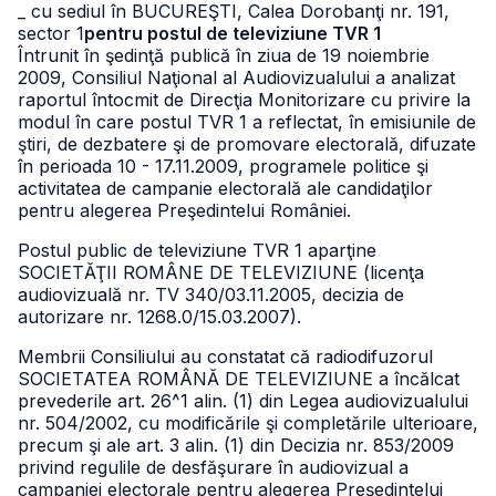
_ cu sediul în BUCUREŞTI, Calea Dorobanţi nr. 191,
sector 1
pentru postul de televiziune TVR 1
Întrunit în şedinţă publică în ziua de 19 noiembrie
2009, Consiliul Naţional al Audiovizualului a analizat
raportul întocmit de Direcţia Monitorizare cu privire la
modul în care postul TVR 1 a reflectat, în emisiunile de
ştiri, de dezbatere şi de promovare electorală, difuzate
în perioada 10 - 17.11.2009, programele politice şi
activitatea de campanie electorală ale candidaţilor
pentru alegerea Preşedintelui României.
Postul public de televiziune TVR 1 aparţine
SOCIETĂŢII ROMÂNE DE TELEVIZIUNE (licenţa
audiovizuală nr. TV 340/03.11.2005, decizia de
autorizare nr. 1268.0/15.03.2007).
Membrii Consiliului au constatat că radiodifuzorul
SOCIETATEA ROMÂNĂ DE TELEVIZIUNE a încălcat
prevederile art. 26^1 alin. (1) din Legea audiovizualului
nr. 504/2002, cu modificările şi completările ulterioare,
precum şi ale art. 3 alin. (1) din Decizia nr. 853/2009
privind regulile de desfăşurare în audiovizual a
campaniei electorale pentru alegerea Preşedintelui