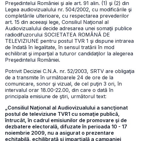
Preşedintelui României şi ale art. 91 alin. (1) şi (2) din
Legea audiovizualului nr. 504/2002, cu modificările şi
completările ulterioare, cu respectarea prevederilor
art. 15 din aceeaşi lege, Consiliul Naţional al
Audiovizualului decide adresarea unei somaţii publice
radiodifuzorului SOCIETATEA ROMÂNĂ DE
TELEVIZIUNE pentru postul TVR 1 şi dispune intrarea
de îndată în legalitate, în sensul tratării în mod
echilibrat şi imparţial a tuturor candidaţilor la alegerea
Preşedintelui României.
Potrivit Deciziei C.N.A. nr. 52/2003, SRTV are obligaţia
de a transmite în următoarele 24 de ore de la
comunicare, sonor şi vizual, de cel puţin 3 ori, în
intervalul orar 18.00-22.00, din care o dată în
principala emisiune de ştiri, următorul text:
„Consiliul Naţional al Audiovizualului a sancţionat
postul de televiziune TVR1 cu somaţie publică,
întrucât, în cadrul emisiunilor de promovare şi de
dezbatere electorală, difuzate în perioada 10 - 17
noiembrie 2009, nu a asigurat o prezentare
echitabilă, echilibrată şi imparţială a campaniei