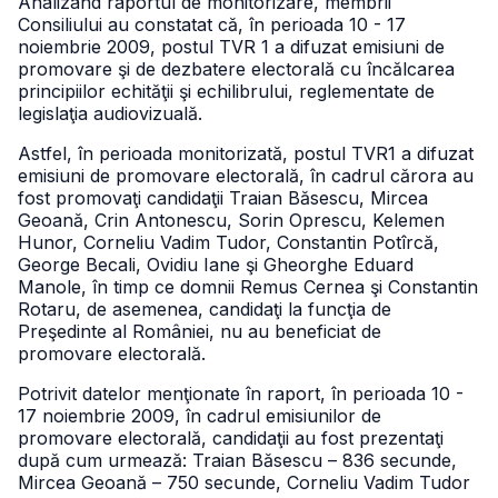
Analizând raportul de monitorizare, membrii
Consiliului au constatat că, în perioada 10 - 17
noiembrie 2009, postul TVR 1 a difuzat emisiuni de
promovare şi de dezbatere electorală cu încălcarea
principiilor echităţii şi echilibrului, reglementate de
legislaţia audiovizuală.
Astfel, în perioada monitorizată, postul TVR1 a difuzat
emisiuni de promovare electorală, în cadrul cărora au
fost promovaţi candidaţii Traian Băsescu, Mircea
Geoană, Crin Antonescu, Sorin Oprescu, Kelemen
Hunor, Corneliu Vadim Tudor, Constantin Potîrcă,
George Becali, Ovidiu Iane şi Gheorghe Eduard
Manole, în timp ce domnii Remus Cernea şi Constantin
Rotaru, de asemenea, candidaţi la funcţia de
Preşedinte al României, nu au beneficiat de
promovare electorală.
Potrivit datelor menţionate în raport, în perioada 10 -
17 noiembrie 2009, în cadrul emisiunilor de
promovare electorală, candidaţii au fost prezentaţi
după cum urmează: Traian Băsescu – 836 secunde,
Mircea Geoană – 750 secunde, Corneliu Vadim Tudor