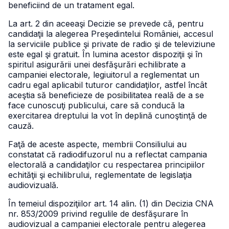
beneficiind de un tratament egal.
La art. 2 din aceeaşi Decizie se prevede că, pentru
candidaţii la alegerea Preşedintelui României, accesul
la serviciile publice şi private de radio şi de televiziune
este egal şi gratuit. În lumina acestor dispoziţii şi în
spiritul asigurării unei desfăşurări echilibrate a
campaniei electorale, legiuitorul a reglementat un
cadru egal aplicabil tuturor candidaţilor, astfel încât
aceştia să beneficieze de posibilitatea reală de a se
face cunoscuţi publicului, care să conducă la
exercitarea dreptului la vot în deplină cunoştinţă de
cauză.
Faţă de aceste aspecte, membrii Consiliului au
constatat că radiodifuzorul nu a reflectat campania
electorală a candidaţilor cu respectarea principiilor
echităţii şi echilibrului, reglementate de legislaţia
audiovizuală.
În temeiul dispoziţiilor art. 14 alin. (1) din Decizia CNA
nr. 853/2009 privind regulile de desfăşurare în
audiovizual a campaniei electorale pentru alegerea