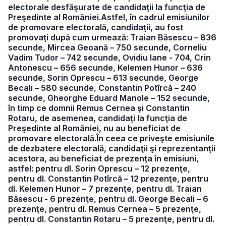
electorale desfăşurate de candidaţii la funcţia de
Preşedinte al României.Astfel, în cadrul emisiunilor
de promovare electorală, candidaţii, au fost
promovaţi după cum urmează: Traian Băsescu – 836
secunde, Mircea Geoană – 750 secunde, Corneliu
Vadim Tudor – 742 secunde, Ovidiu Iane - 704, Crin
Antonescu – 656 secunde, Kelemen Hunor – 636
secunde, Sorin Oprescu – 613 secunde, George
Becali – 580 secunde, Constantin Potîrcă – 240
secunde, Gheorghe Eduard Manole – 152 secunde,
în timp ce domnii Remus Cernea şi Constantin
Rotaru, de asemenea, candidaţi la funcţia de
Preşedinte al României, nu au beneficiat de
promovare electorală.În ceea ce priveşte emisiunile
de dezbatere electorală, candidaţii şi reprezentanţii
acestora, au beneficiat de prezenţa în emisiuni,
astfel: pentru dl. Sorin Oprescu – 12 prezenţe,
pentru dl. Constantin Potîrcă – 12 prezenţe, pentru
dl. Kelemen Hunor – 7 prezenţe, pentru dl. Traian
Băsescu - 6 prezenţe, pentru dl. George Becali – 6
prezenţe, pentru dl. Remus Cernea – 5 prezenţe,
pentru dl. Constantin Rotaru – 5 prezenţe, pentru dl.