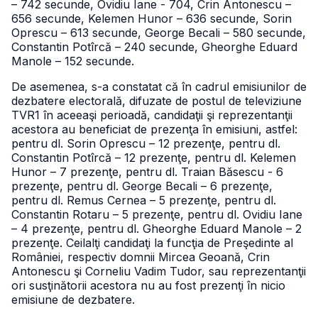
– 742 secunde, Ovidiu Iane - 704, Crin Antonescu –
656 secunde, Kelemen Hunor – 636 secunde, Sorin
Oprescu – 613 secunde, George Becali – 580 secunde,
Constantin Potîrcă – 240 secunde, Gheorghe Eduard
Manole – 152 secunde.
De asemenea, s-a constatat că în cadrul emisiunilor de
dezbatere electorală, difuzate de postul de televiziune
TVR1 în aceeaşi perioadă, candidaţii şi reprezentanţii
acestora au beneficiat de prezenţa în emisiuni, astfel:
pentru dl. Sorin Oprescu – 12 prezenţe, pentru dl.
Constantin Potîrcă – 12 prezenţe, pentru dl. Kelemen
Hunor – 7 prezenţe, pentru dl. Traian Băsescu - 6
prezenţe, pentru dl. George Becali – 6 prezenţe,
pentru dl. Remus Cernea – 5 prezenţe, pentru dl.
Constantin Rotaru – 5 prezenţe, pentru dl. Ovidiu Iane
– 4 prezenţe, pentru dl. Gheorghe Eduard Manole – 2
prezenţe. Ceilalţi candidaţi la funcţia de Preşedinte al
României, respectiv domnii Mircea Geoană, Crin
Antonescu şi Corneliu Vadim Tudor, sau reprezentanţii
ori susţinătorii acestora nu au fost prezenţi în nicio
emisiune de dezbatere.