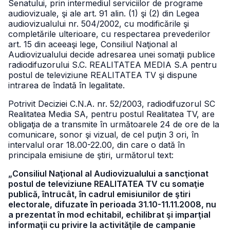
Senatului, prin intermediul serviciilor de programe
audiovizuale, şi ale art. 91 alin. (1) şi (2) din Legea
audiovizualului nr. 504/2002, cu modificările şi
completările ulterioare, cu respectarea prevederilor
art. 15 din aceeaşi lege, Consiliul Naţional al
Audiovizualului decide adresarea unei somaţii publice
radiodifuzorului S.C. REALITATEA MEDIA S.A pentru
postul de televiziune REALITATEA TV şi dispune
intrarea de îndată în legalitate.
Potrivit Deciziei C.N.A. nr. 52/2003, radiodifuzorul SC
Realitatea Media SA, pentru postul Realitatea TV, are
obligaţia de a transmite în următoarele 24 de ore de la
comunicare, sonor şi vizual, de cel puţin 3 ori, în
intervalul orar 18.00-22.00, din care o dată în
principala emisiune de ştiri, următorul text:
„Consiliul Naţional al Audiovizualului a sancţionat
postul de televiziune REALITATEA TV cu somaţie
publică, întrucât, în cadrul emisiunilor de ştiri
electorale, difuzate în perioada 31.10-11.11.2008, nu
a prezentat în mod echitabil, echilibrat şi imparţial
informaţii cu privire la activităţile de campanie