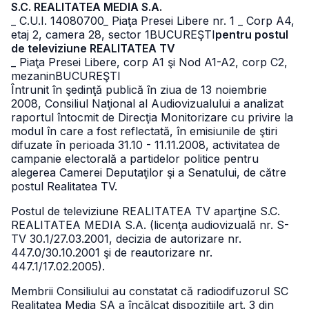
S.C. REALITATEA MEDIA S.A.
_ C.U.I. 14080700
_ Piaţa Presei Libere nr. 1
_ Corp A4,
etaj 2, camera 28, sector 1
BUCUREŞTI
pentru postul
de televiziune REALITATEA TV
_ Piaţa Presei Libere, corp A1 şi Nod A1-A2, corp C2,
mezanin
BUCUREŞTI
Întrunit în şedinţă publică în ziua de 13 noiembrie
2008, Consiliul Naţional al Audiovizualului a analizat
raportul întocmit de Direcţia Monitorizare cu privire la
modul în care a fost reflectată, în emisiunile de ştiri
difuzate în perioada 31.10 - 11.11.2008, activitatea de
campanie electorală a partidelor politice pentru
alegerea Camerei Deputaţilor şi a Senatului, de către
postul Realitatea TV.
Postul de televiziune REALITATEA TV aparţine S.C.
REALITATEA MEDIA S.A. (licenţa audiovizuală nr. S-
TV 30.1/27.03.2001, decizia de autorizare nr.
447.0/30.10.2001 şi de reautorizare nr.
447.1/17.02.2005).
Membrii Consiliului au constatat că radiodifuzorul SC
Realitatea Media SA a încălcat dispoziţiile art. 3 din