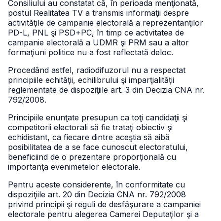
Consiliului au constatat că, în perioada menţionată,
postul Realitatea TV a transmis informaţii despre
activităţile de campanie electorală a reprezentanţilor
PD-L, PNL şi PSD+PC, în timp ce activitatea de
campanie electorală a UDMR şi PRM sau a altor
formaţiuni politice nu a fost reflectată deloc.
Procedând astfel, radiodifuzorul nu a respectat
principiile echităţii, echilibrului şi imparţialităţii
reglementate de dispoziţiile art. 3 din Decizia CNA nr.
792/2008.
Principiile enunţate presupun ca toţi candidaţii şi
competitorii electorali să fie trataţi obiectiv şi
echidistant, ca fiecare dintre aceştia să aibă
posibilitatea de a se face cunoscut electoratului,
beneficiind de o prezentare proporţională cu
importanţa evenimetelor electorale.
Pentru aceste considerente, în conformitate cu
dispoziţiile art. 20 din Decizia CNA nr. 792/2008
privind principii şi reguli de desfăşurare a campaniei
electorale pentru alegerea Camerei Deputaţilor şi a