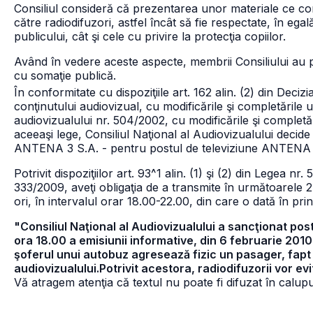
Consiliul consideră că prezentarea unor materiale ce con
către radiodifuzori, astfel încât să fie respectate, în ega
publicului, cât şi cele cu privire la protecţia copiilor.
Având în vedere aceste aspecte, membrii Consiliului au
cu somaţie publică.
În conformitate cu dispoziţiile art. 162 alin. (2) din Dec
conţinutului audiovizual, cu modificările şi completările ult
audiovizualului nr. 504/2002, cu modificările şi completăr
aceeaşi lege, Consiliul Naţional al Audiovizualului decide
ANTENA 3 S.A. - pentru postul de televiziune ANTENA 3 ş
Potrivit dispoziţiilor art. 93^1 alin. (1) şi (2) din Legea 
333/2009, aveţi obligaţia de a transmite în următoarele 2
ori, în intervalul orar 18.00-22.00, din care o dată în prin
"Consiliul Naţional al Audiovizualului a sancţionat pos
ora 18.00 a emisiunii informative, din 6 februarie 2010,
şoferul unui autobuz agresează fizic un pasager, fapt 
audiovizualului.Potrivit acestora, radiodifuzorii vor e
Vă atragem atenţia că textul nu poate fi difuzat în calupur