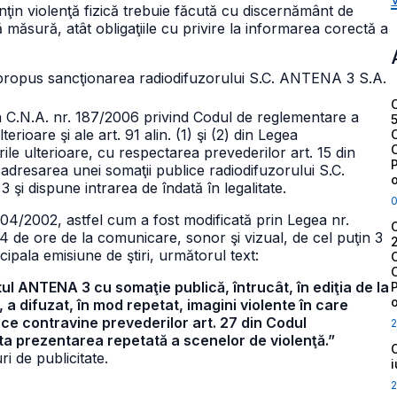
ţin violenţă fizică trebuie făcută cu discernământ de
lă măsură, atât obligaţiile cu privire la informarea corectă a
 propus sancţionarea radiodifuzorului S.C. ANTENA 3 S.A.
izia C.N.A. nr. 187/2006 privind Codul de reglementare a
erioare şi ale art. 91 alin. (1) şi (2) din Legea
ile ulterioare, cu respectarea prevederilor art. 15 din
 adresarea unei somaţii publice radiodifuzorului S.C.
i dispune intrarea de îndată în legalitate.
nr. 504/2002, astfel cum a fost modificată prin Legea nr.
4 de ore de la comunicare, sonor şi vizual, de cel puţin 3
cipala emisiune de ştiri, următorul text:
tul ANTENA 3 cu somaţie publică, întrucât, în ediţia de la
 a difuzat, în mod repetat, imagini violente în care
ce contravine prevederilor art. 27 din Codul
2
vita prezentarea repetată a scenelor de violenţă.”
i de publicitate.
2