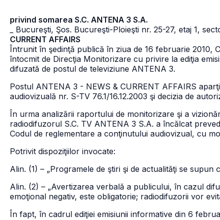
privind somarea S.C. ANTENA 3 S.A.
_ Bucureşti, Şos. Bucureşti-Ploieşti nr. 25-27, etaj 1, sect
CURRENT AFFAIRS
Întrunit în şedinţă publică în ziua de 16 februarie 2010, C
întocmit de Direcţia Monitorizare cu privire la ediţia emis
difuzată de postul de televiziune ANTENA 3.
Postul ANTENA 3 - NEWS & CURRENT AFFAIRS aparţine 
audiovizuală nr. S-TV 76.1/16.12.2003 şi decizia de autor
În urma analizării raportului de monitorizare şi a vizionăr
radiodifuzorul S.C. TV ANTENA 3 S.A. a încălcat prevederil
Codul de reglementare a conţinutului audiovizual, cu modi
Potrivit dispoziţiilor invocate:
Alin. (1) – „Programele de ştiri şi de actualităţi se supun ce
Alin. (2) – „Avertizarea verbală a publicului, în cazul di
emoţional negativ, este obligatorie; radiodifuzorii vor ev
În fapt, în cadrul ediţiei emisiunii informative din 6 febr