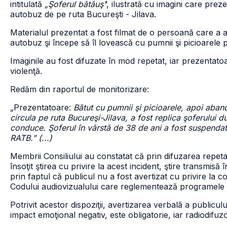
intitulată
„Şoferul bătăuş’
’, ilustrată cu imagini care pr
autobuz de pe ruta Bucureşti - Jilava.
Materialul prezentat a fost filmat de o persoană care a as
autobuz şi începe să îl lovească cu pumnii şi picioarele
Imaginile au fost difuzate în mod repetat, iar prezentat
violenţă.
Redăm din raportul de monitorizare:
„Prezentatoare:
Bătut cu pumnii şi picioarele, apoi aba
circula pe ruta Bucureşi-Jilava, a fost replica şoferului 
conduce. Şoferul în vârstă de 38 de ani a fost suspendat 
RATB.” (...)
Membrii Consiliului au constatat că prin difuzarea repetat
însoţit ştirea cu privire la acest incident, ştire transmisă
prin faptul că publicul nu a fost avertizat cu privire la c
Codului audiovizualului care reglementează programele de 
Potrivit acestor dispoziţii, avertizarea verbală a publicul
impact emoţional negativ, este obligatorie, iar radiodifuz