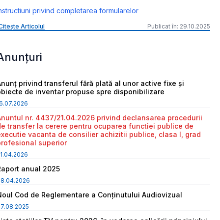
nstructiuni privind completarea formularelor
Citește Articolul
Publicat în: 29.10.2025
Anunțuri
nunț privind transferul fără plată al unor active fixe și
obiecte de inventar propuse spre disponibilizare
6.07.2026
Anuntul nr. 4437/21.04.2026 privind declansarea procedurii
de transfer la cerere pentru ocuparea functiei publice de
executie vacanta de consilier achizitii publice, clasa I, grad
profesional superior
1.04.2026
Raport anual 2025
08.04.2026
Noul Cod de Reglementare a Conținutului Audiovizual
7.08.2025