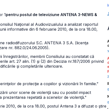
I
or 1
pentru postul de televiziune ANTENA 3-NEWS &
onsiliul Naţional al Audiovizualului a analizat raportul
iunii informative din 6 februarie 2010, de la ora 18.00,
A
radiodifuzorului S.C. ANTENA 3 S.A. (licenţa
izare nr. 882.0/24.06.2005).
1
ii înregistrărilor, membrii Consiliului au constatat că
e art. 27 alin. (1) şi (2) din Decizia nr.187/2006 privind
ficările şi completările ulterioare.
2
rinţelor de protecţie a copiilor şi vizionării în familie.”
fuzării unor scene de violenţă sau cu posibil impact
ita prezentarea repetată a scenelor de violenţă.”
0
uarie 2010, de la ora 18.00, postul Antena 3 a difuzat o ştire