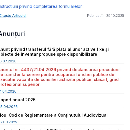
nstructiuni privind completarea formularelor
Citește Articolul
Publicat în: 29.10.2025
Anunțuri
nunț privind transferul fără plată al unor active fixe și
obiecte de inventar propuse spre disponibilizare
6.07.2026
Anuntul nr. 4437/21.04.2026 privind declansarea procedurii
de transfer la cerere pentru ocuparea functiei publice de
executie vacanta de consilier achizitii publice, clasa I, grad
profesional superior
1.04.2026
Raport anual 2025
08.04.2026
Noul Cod de Reglementare a Conținutului Audiovizual
7.08.2025