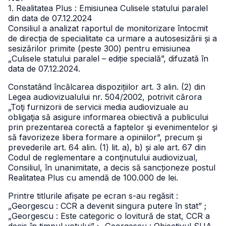
1. Realitatea Plus : Emisiunea Culisele statului paralel
din data de 07.12.2024
Consiliul a analizat raportul de monitorizare întocmit
de direcția de specialitate ca urmare a autosesizării și a
sesizărilor primite (peste 300) pentru emisiunea
„Culisele statului paralel – ediție specială”, difuzată în
data de 07.12.2024.
Constatând încălcarea dispozițiilor art. 3 alin. (2) din
Legea audiovizualului nr. 504/2002, potrivit cărora
„Toţi furnizorii de servicii media audiovizuale au
obligaţia să asigure informarea obiectivă a publicului
prin prezentarea corectă a faptelor şi evenimentelor şi
să favorizeze libera formare a opiniilor”, precum și
prevederile art. 64 alin. (1) lit. a), b) și ale art. 67 din
Codul de reglementare a conţinutului audiovizual,
Consiliul, în unanimitate, a decis să sancționeze postul
Realitatea Plus cu amendă de 100.000 de lei.
Printre titlurile afișate pe ecran s-au regăsit :
„Georgescu : CCR a devenit singura putere în stat” ;
„Georgescu : Este categoric o lovitură de stat, CCR a