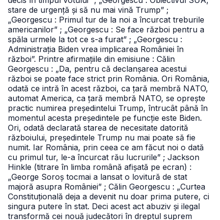
decis în timpul votului” ; „Georgescu : Obiectivul SUA,
stare de urgență și să nu mai vină Trump” ;
„Georgescu : Primul tur de la noi a încurcat treburile
americanilor” ; „Georgescu : Se face război pentru a
spăla urmele la tot ce s-a furat” ; „Georgescu :
Administrația Biden vrea implicarea României în
război”. Printre afirmațiile din emisiune : Călin
Georgescu : „Da, pentru că declanșarea acestui
război se poate face strict prin România. Ori România,
odată ce intră în acest război, ca țară membră NATO,
automat America, ca țară membră NATO, se oprește
practic numirea președintelui Trump, întrucât până în
momentul acesta președintele pe funcție este Biden.
Ori, odată declarată starea de necesitate datorită
războiului, președintele Trump nu mai poate să fie
numit. Iar România, prin ceea ce am făcut noi o dată
cu primul tur, le-a încurcat rău lucrurile” ; Jackson
Hinkle (titrare în limba română afișată pe ecran) :
„George Soroș tocmai a lansat o lovitură de stat
majoră asupra României” ; Călin Georgescu : „Curtea
Constituțională deja a devenit nu doar prima putere, ci
singura putere în stat. Deci acest act abuziv și ilegal
transformă cei nouă judecători în dreptul suprem