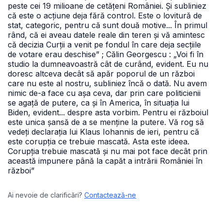
peste cei 19 milioane de cetățeni României. Și subliniez
că este o acțiune deja fără control. Este o lovitură de
stat, categoric, pentru că sunt două motive... În primul
rând, că ei aveau datele reale din teren și vă amintesc
că decizia Curții a venit pe fondul în care deja secțiile
de votare erau deschise” ; Călin Georgescu : „Voi fi în
studio la dumneavoastră cât de curând, evident. Eu nu
doresc altceva decât să apăr poporul de un război
care nu este al nostru, subliniez încă o dată. Nu avem
nimic de-a face cu așa ceva, dar prin care politicienii
se agață de putere, ca și în America, în situația lui
Biden, evident... despre asta vorbim. Pentru ei războiul
este unica șansă de a se menține la putere. Vă rog să
vedeți declarația lui Klaus Iohannis de ieri, pentru că
este corupția ce trebuie mascată. Asta este ideea.
Corupția trebuie mascată și nu mai pot face decât prin
această impunere până la capăt a intrării României în
război”
Ai nevoie de clarificări?
Contactează-ne