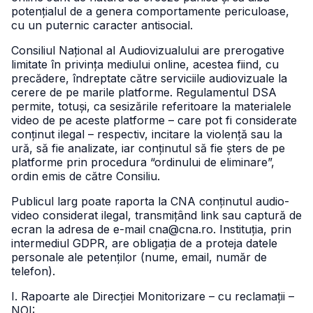
potențialul de a genera comportamente periculoase,
cu un puternic caracter antisocial.
Consiliul Național al Audiovizualului are prerogative
limitate în privința mediului online, acestea fiind, cu
precădere, îndreptate către serviciile audiovizuale la
cerere de pe marile platforme. Regulamentul DSA
permite, totuși, ca sesizările referitoare la materialele
video de pe aceste platforme – care pot fi considerate
conținut ilegal – respectiv, incitare la violență sau la
ură, să fie analizate, iar conținutul să fie șters de pe
platforme prin procedura “ordinului de eliminare”,
ordin emis de către Consiliu.
Publicul larg poate raporta la CNA conținutul audio-
video considerat ilegal, transmițând link sau captură de
ecran la adresa de e-mail cna@cna.ro. Instituția, prin
intermediul GDPR, are obligația de a proteja datele
personale ale petenților (nume, email, număr de
telefon).
I. Rapoarte ale Direcției Monitorizare – cu reclamații –
NOI: