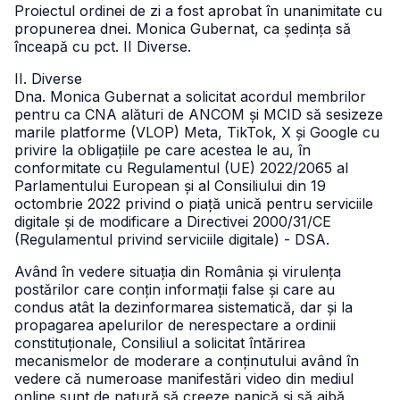
Proiectul ordinei de zi a fost aprobat în unanimitate cu
propunerea dnei. Monica Gubernat, ca ședința să
înceapă cu pct. II Diverse.
II. Diverse
Dna. Monica Gubernat a solicitat acordul membrilor
pentru ca CNA alături de ANCOM și MCID să sesizeze
marile platforme (VLOP) Meta, TikTok, X și Google cu
privire la obligațiile pe care acestea le au, în
conformitate cu Regulamentul (UE) 2022/2065 al
Parlamentului European și al Consiliului din 19
octombrie 2022 privind o piață unică pentru serviciile
digitale și de modificare a Directivei 2000/31/CE
(Regulamentul privind serviciile digitale) - DSA.
Având în vedere situația din România și virulența
postărilor care conțin informații false și care au
condus atât la dezinformarea sistematică, dar și la
propagarea apelurilor de nerespectare a ordinii
constituționale, Consiliul a solicitat întărirea
mecanismelor de moderare a conținutului având în
vedere că numeroase manifestări video din mediul
online sunt de natură să creeze panică și să aibă