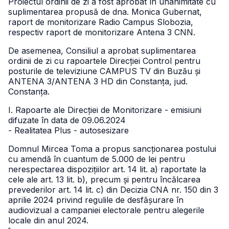
Proiectul ordinii de zi a fost aprobat în unanimitate cu
suplimentarea propusă de dna. Monica Gubernat,
raport de monitorizare Radio Campus Slobozia,
respectiv raport de monitorizare Antena 3 CNN.
De asemenea, Consiliul a aprobat suplimentarea
ordinii de zi cu rapoartele Direcției Control pentru
posturile de televiziune CAMPUS TV din Buzău și
ANTENA 3/ANTENA 3 HD din Constanța, jud.
Constanța.
I. Rapoarte ale Direcției de Monitorizare - emisiuni
difuzate în data de 09.06.2024
- Realitatea Plus - autosesizare
Domnul Mircea Toma a propus sancționarea postului
cu amendă în cuantum de 5.000 de lei pentru
nerespectarea dispozițiilor art. 14 lit. a) raportate la
cele ale art. 13 lit. b), precum și pentru încălcarea
prevederilor art. 14 lit. c) din Decizia CNA nr. 150 din 3
aprilie 2024 privind regulile de desfășurare în
audiovizual a campaniei electorale pentru alegerile
locale din anul 2024.