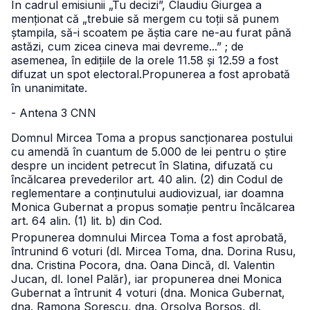
În cadrul emisiunii „Tu decizi”, Claudiu Giurgea a
menționat că „trebuie să mergem cu toții să punem
ștampila, să-i scoatem pe ăștia care ne-au furat până
astăzi, cum zicea cineva mai devreme...” ; de
asemenea, în edițiile de la orele 11.58 și 12.59 a fost
difuzat un spot electoral.
Propunerea a fost aprobată
în unanimitate.
- Antena 3 CNN
Domnul Mircea Toma a propus sancționarea postului
cu amendă în cuantum de 5.000 de lei pentru o știre
despre un incident petrecut în Slatina, difuzată cu
încălcarea prevederilor art. 40 alin. (2) din Codul de
reglementare a conținutului audiovizual, iar doamna
Monica Gubernat a propus somație pentru încălcarea
art. 64 alin. (1) lit. b) din Cod.
Propunerea domnului Mircea Toma a fost aprobată,
întrunind 6 voturi (dl. Mircea Toma, dna. Dorina Rusu,
dna. Cristina Pocora, dna. Oana Dincă, dl. Valentin
Jucan, dl. Ionel Palăr), iar propunerea dnei Monica
Gubernat a întrunit 4 voturi (dna. Monica Gubernat,
dna. Ramona Sorescu, dna. Orsolya Borsos, dl.