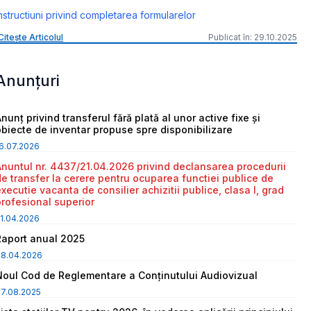
nstructiuni privind completarea formularelor
Citește Articolul
Publicat în: 29.10.2025
Anunțuri
nunț privind transferul fără plată al unor active fixe și
obiecte de inventar propuse spre disponibilizare
6.07.2026
Anuntul nr. 4437/21.04.2026 privind declansarea procedurii
de transfer la cerere pentru ocuparea functiei publice de
executie vacanta de consilier achizitii publice, clasa I, grad
profesional superior
1.04.2026
Raport anual 2025
08.04.2026
Noul Cod de Reglementare a Conținutului Audiovizual
7.08.2025