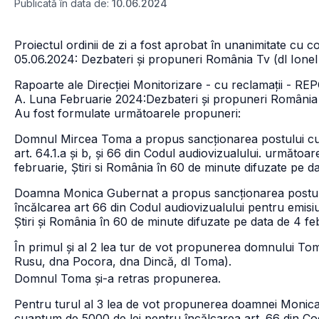
Publicată în data de:
10.06.2024
Proiectul ordinii de zi a fost aprobat în unanimitate cu co
05.06.2024: Dezbateri și propuneri România Tv (dl Ionel
Rapoarte ale Direcției Monitorizare - cu reclamații - R
A. Luna Februarie 2024:
Dezbateri și propuneri România
Au fost formulate următoarele propuneri:
Domnul Mircea Toma a propus sancționarea postului cu
art. 64.1.a și b, și 66 din Codul audiovizualului. următoarel
februarie, Știri si România în 60 de minute difuzate pe d
Doamna Monica Gubernat a propus sancționarea postul
încălcarea art 66 din Codul audiovizualului pentru emisiuni
Știri și România în 60 de minute difuzate pe data de 4 fe
În primul și al 2 lea tur de vot propunerea domnului Tom
Rusu, dna Pocora, dna Dincă, dl Toma).
Domnul Toma și-a retras propunerea.
Pentru turul al 3 lea de vot propunerea doamnei Monic
cuantum de 5000 de lei pentru încălcarea art. 66 din Codul