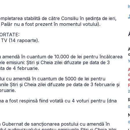
I
mpletarea stabilită de către Consiliu în ședința de ieri,
 Palăr nu a fost prezent în momentul votului).
EPORTATE:
 TV (14 rapoarte).
A
 amendă în cuantum de 10.000 de lei pentru încălcarea
1
e emisiuni: Știri și Cheia zilei difuzate pe data de 3
ata de 4 februarie.
ui cu amendă în cuantum de 5000 de lei pentru
le Știri și Cheia zilei difuzate pe data de 3 februarie și
bruarie.
2
a a fost respinsă fiind votată cu 4 voturi pentru (dna
0
a Gubernat de sancționarea postului cu amendă în
 audiovizualului pentru emisiunile Știri și Cheia zilei