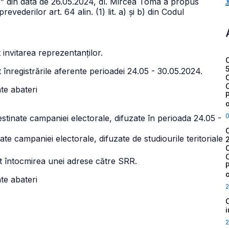
 din data de 26.05.2024, dl. Mircea Toma a propus
ederilor art. 64 alin. (1) lit. a) și b) din Codul
invitarea reprezentanților.
 înregistrările aferente perioadei 24.05 - 30.05.2024.
te abateri
destinate campaniei electorale, difuzate în perioada 24.05 -
nate campaniei electorale, difuzate de studiourile teritoriale
at întocmirea unei adrese către SRR.
te abateri
2
2