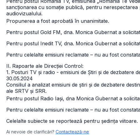
Pentru postul România TV, emisiunea „România Te Vede”
sancționarea cu somație publică, pentru nerespectarea prev
audiovizualului.
Propunerea a fost aprobată în unanimitate.
Pentru postul Gold FM, dna. Monica Gubernat a solicitat 
Pentru postul Inedit TV, dna. Monica Gubernat a solicitat
Pentru celelalte emisiuni reclamate – nu au fost constata
II. Rapoarte ale Direcției Control:
1. Posturi TV și radio - emisiuni de Știri și de dezbatere 
30.05.2024
Consiliul a analizat emisiuni de știri și de dezbatere desti
ale SRTV și SRR.
Pentru postul Radio Iași, dna Monica Gubernat a solicit
Pentru celelalte emisiuni reclamate – nu au fost constata
Celelalte subiecte se reportează pentru ședința viitoare.
Ai nevoie de clarificări?
Contactează-ne