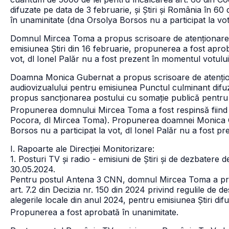
difuzate pe data de 3 februarie, și Știri și România în 6
în unaminitate (dna Orsolya Borsos nu a participat la vot
Domnul Mircea Toma a propus scrisoare de atenționare p
emisiunea Știri din 16 februarie, propunerea a fost apro
vot, dl Ionel Palăr nu a fost prezent în momentul votului
Doamna Monica Gubernat a propus scrisoare de atențion
audiovizualului pentru emisiunea Punctul culminant dif
propus sancționarea postului cu somație publică pentru a
Propunerea domnului Mircea Toma a fost respinsă fiind 
Pocora, dl Mircea Toma).
Propunerea doamnei Monica Gu
Borsos nu a participat la vot, dl Ionel Palăr nu a fost p
I. Rapoarte ale Direcției Monitorizare:
1. Posturi TV și radio - emisiuni de Știri și de dezbatere 
30.05.2024.
Pentru postul Antena 3 CNN, domnul Mircea Toma a pro
art. 7.2 din Decizia nr. 150 din 2024 privind regulile de 
alegerile locale din anul 2024, pentru emisiunea Știri dif
Propunerea a fost aprobată în unanimitate.