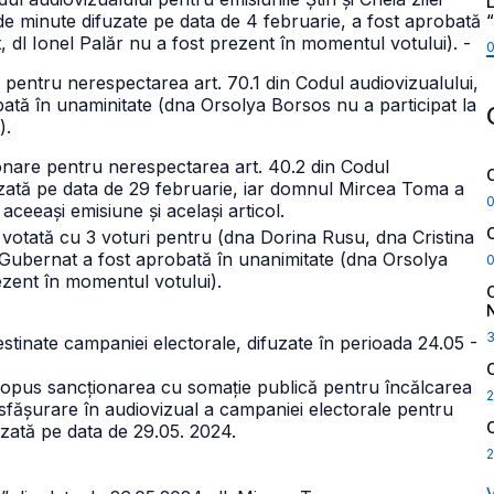
L
0 de minute difuzate pe data de 4 februarie, a fost aprobată
, dl Ionel Palăr nu a fost prezent în momentul votului). -
entru nerespectarea art. 70.1 din Codul audiovizualului,
bată în unaminitate (dna Orsolya Borsos nu a participat la
).
are pentru nerespectarea art. 40.2 din Codul
uzată pe data de 29 februarie, iar domnul Mircea Toma a
ceeași emisiune și același articol.
votată cu 3 voturi pentru (dna Dorina Rusu, dna Cristina
bernat a fost aprobată în unanimitate (dna Orsolya
rezent în momentul votului).
destinate campaniei electorale, difuzate în perioada 24.05 -
pus sancționarea cu somație publică pentru încălcarea
2
desfășurare în audiovizual a campaniei electorale pentru
uzată pe data de 29.05. 2024.
2