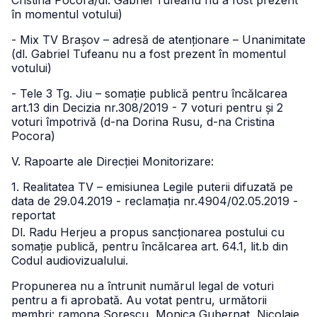
Cristina Pocora/dl. Gabriel Tufeanu nu a fost prezent
în momentul votului)
- Mix TV Brașov – adresă de atenționare – Unanimitate
(dl. Gabriel Tufeanu nu a fost prezent în momentul
votului)
- Tele 3 Tg. Jiu – somație publică pentru încălcarea
art.13 din Decizia nr.308/2019 - 7 voturi pentru și 2
voturi împotrivă (d-na Dorina Rusu, d-na Cristina
Pocora)
V. Rapoarte ale Direcției Monitorizare:
1. Realitatea TV – emisiunea Legile puterii difuzată pe
data de 29.04.2019 - reclamația nr.4904/02.05.2019 -
reportat
Dl. Radu Herjeu a propus sancționarea postului cu
somație publică, pentru încălcarea art. 64.1, lit.b din
Codul audiovizualului.
Propunerea nu a întrunit numărul legal de voturi
pentru a fi aprobată. Au votat pentru, următorii
membri: ramona Sorescu, Monica Gubernat, Nicolaie