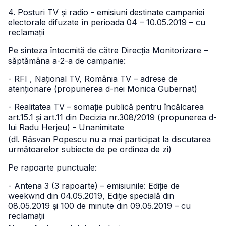
4. Posturi TV și radio - emisiuni destinate campaniei
electorale difuzate în perioada 04 – 10.05.2019 – cu
reclamații
Pe sinteza întocmită de către Direcția Monitorizare –
săptămâna a-2-a de campanie:
- RFI , Național TV, România TV – adrese de
atenționare (propunerea d-nei Monica Gubernat)
- Realitatea TV – somație publică pentru încălcarea
art.15.1 și art.11 din Decizia nr.308/2019 (propunerea d-
lui Radu Herjeu) - Unanimitate
(dl. Răsvan Popescu nu a mai participat la discutarea
următoarelor subiecte de
pe ordinea de zi)
Pe rapoarte punctuale:
- Antena 3 (3 rapoarte) – emisiunile: Ediție de
weekwnd din 04.05.2019, Ediție specială din
08.05.2019 și 100 de minute din 09.05.2019 – cu
reclamații