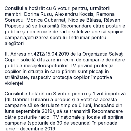
Consiliul a hotărât cu 6 voturi pentru, următorii
membri: Dorina Rusu, Alexandru Kocsis, Ramona
Sorescu, Monica Gubernat, Nicolae Bălașa, Răsvan
Popescu să se transmită Recomandare către posturile
publice și comerciale de radio și televiziune să sprijine
campania/difuzarea spotului Îndrumar pentru
alegători
II. Adresa nr.4212/15.04.2019 de la Organizația Salvați
Copii – solicită difuzare în regim de campanie de intere
public a mesajelor/spoturilor TV privind protecția
copiilor în situația în care părinții sunt plecați în
străinătate, respectiv protecția copiilor împotriva
violenței
Consiliul a hotărât cu 8 voturi pentru și 1 vot împotrivă
(dl. Gabriel Tufeanu a propus și a votat ca această
campanie să se deruleze timp de 6 luni, începând din
luna septembrie 2019), să se transmită Recomandare
către posturile radio -TV naționale și locale să sprijine
campanie (spoturile de 30 de secunde) în perioada
iunie – decembrie 2019