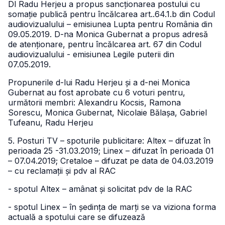
Dl Radu Herjeu a propus sancționarea postului cu
somație publică pentru încălcarea art..64.1.b din Codul
audiovizualului – emisiunea Lupta pentru România din
09.05.2019. D-na Monica Gubernat a propus adresă
de atenționare, pentru încălcarea art. 67 din Codul
audiovizualului - emisiunea Legile puterii din
07.05.2019.
Propunerile d-lui Radu Herjeu și a d-nei Monica
Gubernat au fost aprobate cu 6 voturi pentru,
următorii membri: Alexandru Kocsis, Ramona
Sorescu, Monica Gubernat, Nicolaie Bălașa, Gabriel
Tufeanu, Radu Herjeu
5. Posturi TV – spoturile publicitare: Altex – difuzat în
perioada 25 -31.03.2019; Linex – difuzat în perioada 01
– 07.04.2019; Cretaloe – difuzat pe data de 04.03.2019
– cu reclamații și pdv al RAC
- spotul Altex – amânat și solicitat pdv de la RAC
- spotul Linex – în ședința de marți se va viziona forma
actuală a spotului care se difuzează