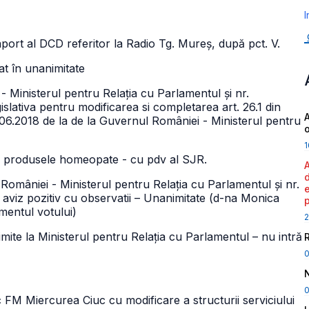
I
raport al DCD referitor la Radio Tg. Mureș, după pct. V.
bat în unanimitate
- Ministerul pentru Relația cu Parlamentul și nr.
islativa pentru modificarea si completarea art. 26.1 din
A
.06.2018 de la de la Guvernul României - Ministerul pentru
1
ind produsele homeopate - cu pdv al SJR.
României - Ministerul pentru Relația cu Parlamentul și nr.
t aviz pozitiv cu observatii – Unanimitate (d-na Monica
mentul votului)
2
imite la Ministerul pentru Relația cu Parlamentul – nu intră
0
 Miercurea Ciuc cu modificare a structurii serviciului