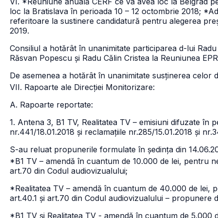
VI. *Reuniune anuală CERF ce va avea loc la Belgrad p
loc la Bratislava în perioada 10 – 12 octombrie 2018; *A
referitoare la sustinere candidatură pentru alegerea pre
2019.
Consiliul a hotărât în unanimitate participarea d-lui Rad
Răsvan Popescu și Radu Călin Cristea la Reuniunea EP
De asemenea a hotărât în unanimitate susținerea celor
VII. Rapoarte ale Direcției Monitorizare:
A. Rapoarte reportate:
1. Antena 3, B1 TV, Realitatea TV – emisiuni difuzate în 
nr.441/18.01.2018 și reclamațiile nr.285/15.01.2018 și n
S-au reluat propunerile formulate în ședința din 14.06.20
*B1 TV – amendă în cuantum de 10.000 de lei, pentru n
art.70 din Codul audiovizualului;
*Realitatea TV – amendă în cuantum de 40.000 de lei, pe
art.40.1 și art.70 din Codul audiovizualului – propunere
*B1 TV și Realitatea TV - amendă în cuantum de 5.000 de 