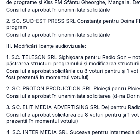
de programe şi Kiss FM Sfântu Gheorghe, Mangalia, De
Consiliul a aprobat în unanimitate solicitările
2. S.C. SUD-EST PRESS SRL Constanţa pentru Doina FM 
program
Consiliul a aprobat în unanimitate solicitările
III. Modificări licențe audiovizuale:
1. S.C. TELESON SRL Sighişoara pentru Radio Son – notif
păstrarea structurii programului şi modificarea structurii
Consiliul a aprobat solicitările cu 8 voturi pentru și 1 v
fost prezentă în momentul votului)
2. S.C. PROTON PRODUCTION SRL Ploieşti penru Ploieşti
Consiliul a aprobat în unanimitate solicitarea (d-na Dor
3. S.C. ELIT MEDIA ADVERTISING SRL Dej pentru Radio Fi
Consiliul a aprobat solicitarea cu 8 voturi pentru și 1 v
prezentă în momentul votului)
4. S.C. INTER MEDIA SRL Suceava pentru Intermedia din