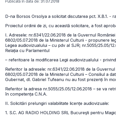
Publicată în data de:
31.07.2018
D-na Borsos Orsolya a solicitat discutarea pct. X.B.1. - 
Proiectul ordinii de zi, cu această solicitare, a fost apro
I. Adresele: nr.6341/22.06.2018 de la Guvernul României 
6802/05.07.2018 de la Ministerul Culturii - propunere leg
Legea audiovizualului – cu pdv al SJR; nr.5055/25.05/12
Relația cu Parlamentul
– referitoare la modificarea Legii audiovizualului - priv
Referitor la adresele: nr.6341/22.06.2018 de la Guvernul 
6802/05.07.2018 de la Ministerul Culturii – Consiliul a da
Gubernat, dl. Gabriel Tufeanu nu au fost prezenți în mo
Referitor la adresa nr.5055/25.05/12.06.2018 – se va retr
în competența C.N.A.
II. Solicitări prelungiri valabilitate licențe audiovizuale:
1. S.C. AG RADIO HOLDING SRL Bucureşti pentru Magic FM