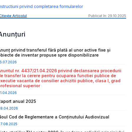
nstructiuni privind completarea formularelor
Citește Articolul
Publicat în: 29.10.2025
Anunțuri
nunț privind transferul fără plată al unor active fixe și
obiecte de inventar propuse spre disponibilizare
6.07.2026
Anuntul nr. 4437/21.04.2026 privind declansarea procedurii
de transfer la cerere pentru ocuparea functiei publice de
executie vacanta de consilier achizitii publice, clasa I, grad
profesional superior
1.04.2026
Raport anual 2025
08.04.2026
Noul Cod de Reglementare a Conținutului Audiovizual
7.08.2025