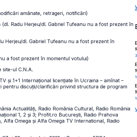
odificări amânate, retrageri, notificări)
vă (dl. Radu Herjeu/dl. Gabriel Tufeanu nu a fost prezent în
adu Herjeu/dl. Gabriel Tufeanu nu a fost prezent în
ș
 nu a fost prezent în momentul votului)
 site-ul C.N.A.
ș
1
 TV și 1+1 Internațional licențiate în Ucraina – amînat –
 pentru discuții/clarificări privind structura de program
ș
1
nia Actualități, Radio România Cultural, Radio România
ional 1, 2 și 3; Profit.ro București, Radio Prahova
ra, Alfa Omega și Alfa Omega TV International, Radio