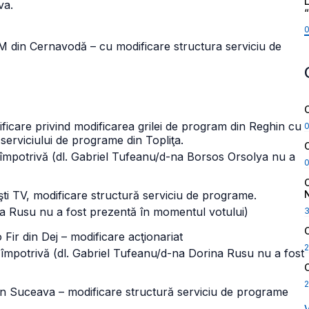
L
va.
din Cernavodă – cu modificare structura serviciu de
icare privind modificarea grilei de program din Reghin cu
 serviciului de programe din Topliţa.
ot împotrivă (dl. Gabriel Tufeanu/d-na Borsos Orsolya nu a
 TV, modificare structură serviciu de programe.
ina Rusu nu a fost prezentă în momentul votului)
r din Dej – modificare acţionariat
2
ot împotrivă (dl. Gabriel Tufeanu/d-na Dorina Rusu nu a fost
2
 Suceava – modificare structură serviciu de programe