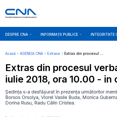
DESPRE CNA
INFORMAȚII PUBLICE
INTEGRITATE 
Acasă
AGENDA CNA
Extrase
Extras din procesul verbal al ședinței de joi, 26 iulie 2018, ora 10.00 - in curs de actualizare
Extras din procesul verbal
iulie 2018, ora 10.00 - in
Ședința s-a desfășurat în prezența următorilor memb
Borsos Orsolya, Viorel Vasile Buda, Monica Guberna
Dorina Rusu, Radu Călin Cristea.