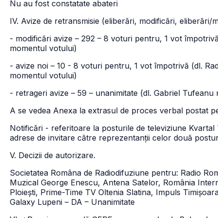
Nu au fost constatate abateri
IV. Avize de retransmisie (eliberări, modificări, eliberări/m
- modificări avize – 292 – 8 voturi pentru, 1 vot împotri
momentul votului)
- avize noi – 10 - 8 voturi pentru, 1 vot împotrivă (dl. R
momentul votului)
- retrageri avize – 59 – unanimitate (dl. Gabriel Tufeanu
A se vedea Anexa la extrasul de proces verbal postat pe
Notificări - referitoare la posturile de televiziune Kvartal
adrese de invitare către reprezentanții celor două posturi
V. Decizii de autorizare.
Societatea Româna de Radiodifuziune pentru: Radio Româ
Muzical George Enescu, Antena Satelor, România Internaț
Ploiești, Prime-Time TV Oltenia Slatina, Impuls Timișoa
Galaxy Lupeni – DA – Unanimitate