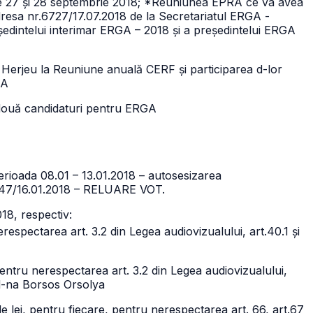
e 27 și 28 septembrie 2018; *Reuniunea EPRA ce va avea
dresa nr.6727/17.07.2018 de la Secretariatul ERGA -
ședintelui interimar ERGA – 2018 și a președintelui ERGA
u Herjeu la Reuniune anuală CERF și participarea d-lor
RA
 două candidaturi pentru ERGA
perioada 08.01 – 13.01.2018 – autosesizarea
r.347/16.01.2018 – RELUARE VOT.
18, respectiv:
erespectarea art.
3.2 din Legea audiovizualului, art.40.1 și
ntru nerespectarea art. 3.2 din Legea audiovizualului,
 d-na Borsos Orsolya
lei, pentru fiecare, pentru nerespectarea art. 66, art.67