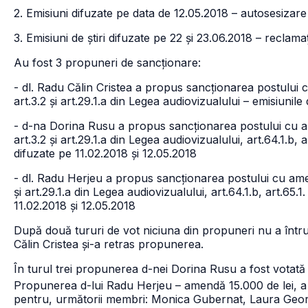
2. Emisiuni difuzate pe data de 12.05.2018 – autosesizare 
3. Emisiuni de știri difuzate pe 22 și 23.06.2018 – reclam
Au fost 3 propuneri de sancționare:
- dl. Radu Călin Cristea a propus sancționarea postului
art.3.2 și art.29.1.a din Legea audiovizualului – emisiunile
- d-na Dorina Rusu a propus sancționarea postului cu 
art.3.2 și art.29.1.a din Legea audiovizualului, art.64.1.b, 
difuzate pe 11.02.2018 și 12.05.2018
- dl. Radu Herjeu a propus sancționarea postului cu ame
și art.29.1.a din Legea audiovizualului, art.64.1.b, art.65.1
11.02.2018 și 12.05.2018
După două tururi de vot niciuna din propuneri nu a întru
Călin Cristea și-a retras propunerea.
În turul trei propunerea d-nei Dorina Rusu a fost votată
Propunerea d-lui Radu Herjeu – amendă 15.000 de lei, a î
pentru, următorii membri: Monica Gubernat, Laura Geo