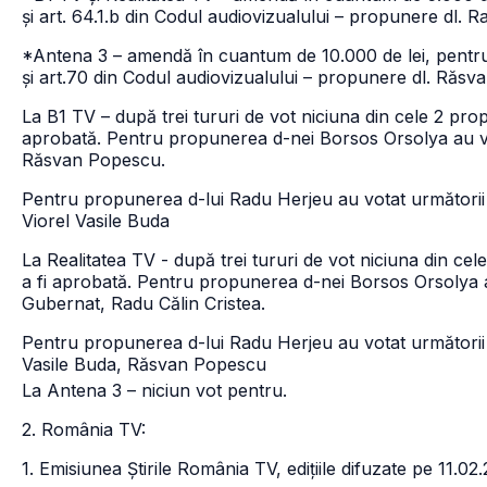
și art. 64.1.b din Codul audiovizualului – propunere dl. 
*Antena 3 – amendă în cuantum de 10.000 de lei, pentru 
și art.70 din Codul audiovizualului – propunere dl. Răs
La B1 TV – după trei tururi de vot niciuna din cele 2 prop
aprobată. Pentru propunerea d-nei Borsos Orsolya au v
Răsvan Popescu.
Pentru propunerea d-lui Radu Herjeu au votat următorii
Viorel Vasile Buda
La Realitatea TV - după trei tururi de vot niciuna din ce
a fi aprobată. Pentru propunerea d-nei Borsos Orsolya 
Gubernat, Radu Călin Cristea.
Pentru propunerea d-lui Radu Herjeu au votat următorii
Vasile Buda, Răsvan Popescu
La Antena 3 – niciun vot pentru.
2. România TV:
1. Emisiunea Știrile România TV, edițiile difuzate pe 11.0