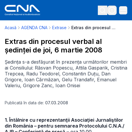
Acasă
AGENDA CNA
Extrase
Extras din procesul verbal al ședinței de joi, 6 martie 2008
Extras din procesul verbal al
ședinței de joi, 6 martie 2008
Ședința s-a desfășurat în prezența următorilor membri
ai Consiliului: Răsvan Popescu, Attila Gasparik, Cristina
Trepcea, Radu Teodorel, Constantin Duțu, Dan
Grigore, Ioan Cărmăzan, Gelu Trandafir, Emanuel
Valeriu, Grigore Zanc, Ioan Onisei
Publicată în data de:
07.03.2008
1. Întâlnire cu reprezentanţii Asociaţiei Jurnaliştilor
din România – pentru semnarea Protocolului C.N.A./
AJR – Conferinţă de presă
– ora 10.00.