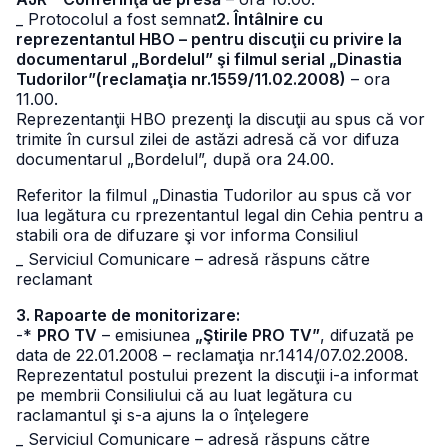
_ Protocolul a fost semnat
2. Întâlnire cu
reprezentantul HBO – pentru discuţii cu privire la
documentarul „Bordelul” şi filmul serial „Dinastia
Tudorilor”(reclamaţia nr.1559/11.02.2008)
– ora
11.00.
Reprezentanţii HBO prezenţi la discuţii au spus că vor
trimite în cursul zilei de astăzi adresă că vor difuza
documentarul „Bordelul”, după ora 24.00.
Referitor la filmul „Dinastia Tudorilor au spus că vor
lua legătura cu rprezentantul legal din Cehia pentru a
stabili ora de difuzare şi vor informa Consiliul
_ Serviciul Comunicare – adresă răspuns către
reclamant
3. Rapoarte de monitorizare:
-*
PRO TV
– emisiunea
„Ştirile PRO TV”
, difuzată pe
data de 22.01.2008 – reclamaţia nr.1414/07.02.2008.
Reprezentatul postului prezent la discuţii i-a informat
pe membrii Consiliului că au luat legătura cu
raclamantul şi s-a ajuns la o înţelegere
_ Serviciul Comunicare – adresă răspuns către