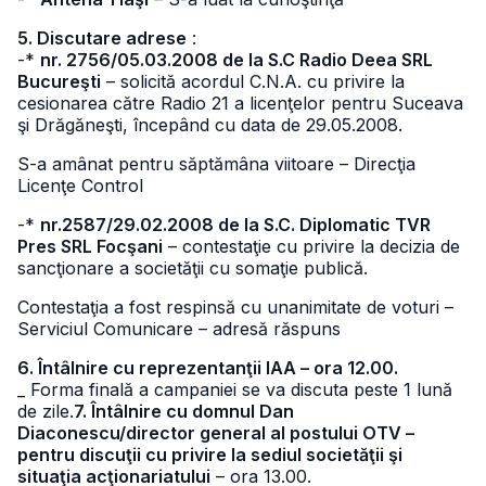
5. Discutare adrese
:
-*
nr. 2756/05.03.2008 de la S.C Radio Deea SRL
Bucureşti
– solicită acordul C.N.A. cu privire la
cesionarea către Radio 21 a licenţelor pentru Suceava
şi Drăgăneşti, începând cu data de 29.05.2008.
S-a amânat pentru săptămâna viitoare – Direcţia
Licenţe Control
-*
nr.2587/29.02.2008 de la S.C. Diplomatic TVR
Pres SRL Focşani
– contestaţie cu privire la decizia de
sancţionare a societăţii cu somaţie publică.
Contestaţia a fost respinsă cu unanimitate de voturi –
Serviciul Comunicare – adresă răspuns
6. Întâlnire cu reprezentanţii IAA – ora 12.00.
_ Forma finală a campaniei se va discuta peste 1 lună
de zile.
7. Întâlnire cu domnul Dan
Diaconescu/director general al postului OTV –
pentru discuţii cu privire la sediul societăţii şi
situaţia acţionariatului
– ora 13.00.