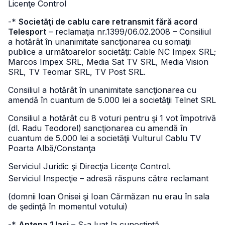
Licenţe Control
-*
Societăţi de cablu care retransmit fără acord
Telesport
– reclamaţia nr.1399/06.02.2008 – Consiliul
a hotărât în unanimitate sancţionarea cu somaţii
publice a următoarelor societăţi: Cable NC Impex SRL;
Marcos Impex SRL, Media Sat TV SRL, Media Vision
SRL, TV Teomar SRL, TV Post SRL.
Consiliul a hotărât în unanimitate sancţionarea cu
amendă în cuantum de 5.000 lei a societăţii Telnet SRL
Consiliul a hotărât cu 8 voturi pentru şi 1 vot împotrivă
(dl. Radu Teodorel) sancţionarea cu amendă în
cuantum de 5.000 lei a societăţii Vulturul Cablu TV
Poarta Albă/Constanţa
Serviciul Juridic şi Direcţia Licenţe Control.
Serviciul Inspecţie – adresă răspuns către reclamant
(domnii Ioan Onisei şi Ioan Cărmăzan nu erau în sala
de şedinţă în momentul votului)
-*
Antena 1 Iaşi
– S-a luat la cunoştinţă