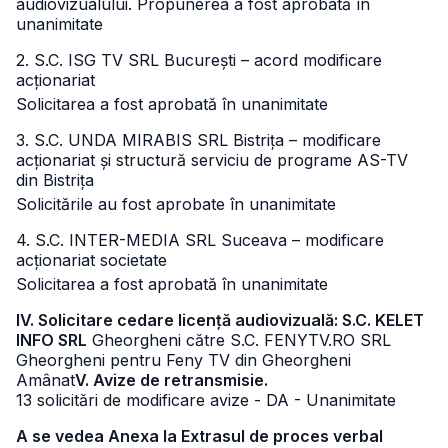
audiovizualului.
Propunerea a fost aprobată în
unanimitate
2. S.C. ISG TV SRL București – acord modificare
acționariat
Solicitarea a fost aprobată în unanimitate
3. S.C. UNDA MIRABIS SRL Bistrița – modificare
acționariat și structură serviciu de programe AS-TV
din Bistrița
Solicitările au fost aprobate în unanimitate
4. S.C. INTER-MEDIA SRL Suceava – modificare
acționariat societate
Solicitarea a fost aprobată în unanimitate
IV. Solicitare cedare licență audiovizuală: S.C. KELET
INFO SRL
Gheorgheni către S.C. FENYTV.RO SRL
Gheorgheni pentru Feny TV din Gheorgheni
Amânat
V. Avize de retransmisie.
13 solicitări de modificare avize - DA - Unanimitate
A se vedea Anexa la Extrasul de proces verbal