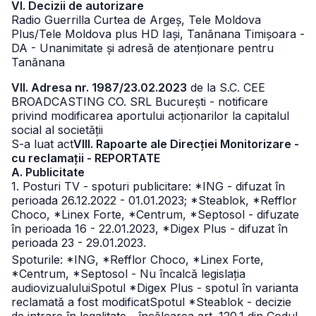
VI. Decizii de autorizare
Radio Guerrilla Curtea de Argeș, Tele Moldova
Plus/Tele Moldova plus HD Iași, Tanănana Timișoara -
DA - Unanimitate și adresă de atenționare pentru
Tanănana
VII. Adresa nr. 1987/23.02.2023
de la S.C. CEE
BROADCASTING CO. SRL București - notificare
privind modificarea aportului acționarilor la capitalul
social al societății
S-a luat act
VIII. Rapoarte ale Direcției Monitorizare -
cu reclamații - REPORTATE
A. Publicitate
1. Posturi TV - spoturi publicitare: *ING - difuzat în
perioada 26.12.2022 - 01.01.2023; *Steablok, *Refflor
Choco, *Linex Forte, *Centrum, *Septosol - difuzate
în perioada 16 - 22.01.2023, *Digex Plus - difuzat în
perioada 23 - 29.01.2023.
Spoturile: *ING, *Refflor Choco, *Linex Forte,
*Centrum, *Septosol - Nu încalcă legislația
audiovizualului
Spotul *Digex Plus - spotul în varianta
reclamată a fost modificat
Spotul *Steablok - decizie