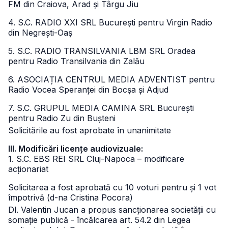
FM din Craiova, Arad și Târgu Jiu
4. S.C. RADIO XXI SRL București pentru Virgin Radio
din Negrești-Oaș
5. S.C. RADIO TRANSILVANIA LBM SRL Oradea
pentru Radio Transilvania din Zalău
6. ASOCIAȚIA CENTRUL MEDIA ADVENTIST pentru
Radio Vocea Speranței din Bocșa și Adjud
7. S.C. GRUPUL MEDIA CAMINA SRL București
pentru Radio Zu din Bușteni
Solicitările au fost aprobate în unanimitate
III. Modificări licențe audiovizuale:
1. S.C. EBS REI SRL Cluj-Napoca – modificare
acționariat
Solicitarea a fost aprobată cu 10 voturi pentru și 1 vot
împotrivă (d-na Cristina Pocora)
Dl. Valentin Jucan a propus sancționarea societății cu
somație publică - încălcarea art. 54.2 din Legea