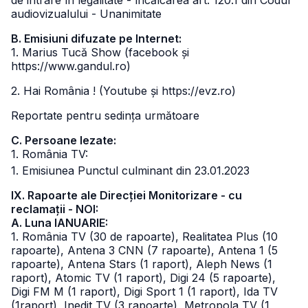
de intrare în legalitate - încălcarea art. 120.1 din Codul
audiovizualului - Unanimitate
B. Emisiuni difuzate pe Internet:
1. Marius Tucă Show (facebook și
https://www.gandul.ro)
2. Hai România ! (Youtube și https://evz.ro)
Reportate pentru sedința următoare
C. Persoane lezate:
1. România TV:
1. Emisiunea Punctul culminant din 23.01.2023
IX. Rapoarte ale Direcției Monitorizare - cu
reclamații - NOI:
A. Luna IANUARIE:
1. România TV (30 de rapoarte), Realitatea Plus (10
rapoarte), Antena 3 CNN (7 rapoarte), Antena 1 (5
rapoarte), Antena Stars (1 raport), Aleph News (1
raport), Atomic TV (1 raport), Digi 24 (5 rapoarte),
Digi FM M (1 raport), Digi Sport 1 (1 raport), Ida TV
(1raport), Inedit TV (3 rapoarte), Metropola TV (1