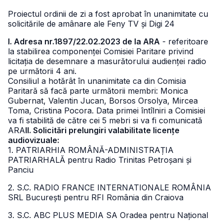
Proiectul ordinii de zi a fost aprobat în unanimitate cu
solicitările de amânare ale Feny TV și Digi 24
I. Adresa nr.1897/22.02.2023 de la ARA
- referitoare
la stabilirea componenței Comisiei Paritare privind
licitația de desemnare a masurătorului audienței radio
pe următorii 4 ani.
Consiliul a hotărât în unanimitate ca din Comisia
Paritară să facă parte următorii membri: Monica
Gubernat, Valentin Jucan, Borsos Orsolya, Mircea
Toma, Cristina Pocora. Data primei întîlniri a Comisiei
va fi stabilită de către cei 5 mebri si va fi comunicată
ARA
II. Solicitări prelungiri valabilitate licențe
audiovizuale:
1. PATRIARHIA ROMÂNĂ-ADMINISTRAȚIA
PATRIARHALĂ pentru Radio Trinitas Petroșani și
Panciu
2. S.C. RADIO FRANCE INTERNATIONALE ROMÂNIA
SRL București pentru RFI România din Craiova
3. S.C. ABC PLUS MEDIA SA Oradea pentru Național