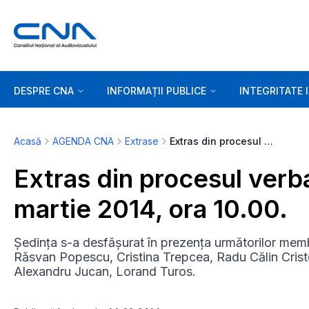
DESPRE CNA
INFORMAȚII PUBLICE
INTEGRITATE 
Acasă
AGENDA CNA
Extrase
Extras din procesul verbal al ședinței de marți, 11 martie 2014, ora 10.00.
Extras din procesul verbal
martie 2014, ora 10.00.
Ședința s-a desfășurat în prezența următorilor memb
Răsvan Popescu, Cristina Trepcea, Radu Călin Cristea
Alexandru Jucan, Lorand Turos.