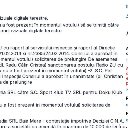
I
zuale digitale terestre.
nu a fost prezent în momentul votului) să se trimită către
audiovizuale digitale terestre
 raport al serviciului inspecție și raport al Direcție
A
/21.02.2014 și nr.2395/24.02.2014.
Consiliul a aprobat în
omentul votului) solicitarea de prelungire
De asemenea
1
 (dl. Radu Călin Cristea) sancționarea postului Radio ZU cu
lu nu a fost prezent în momentul votului)
-2. S.C. Paf
 Inspecție.
Consiliul a aprobat în unanimitate (dl. Christian
ea de prelungire
2
mânia SRL către S.C. Sport Klub TV SRL pentru Doku Klub
 nu a fost prezent în momentul votului) solicitarea de
0
ia SRL Baia Mare - contestație împotriva Deciziei C.N.A.
nare a societății cu amendă în cuantum de 10.000 de lei (cu