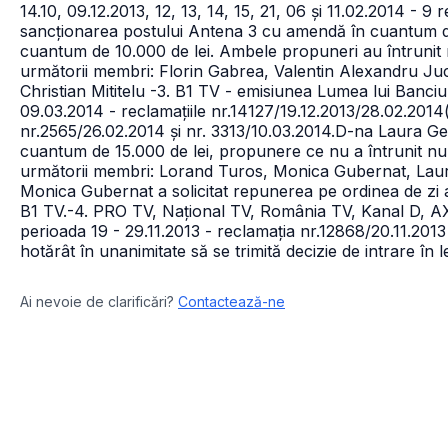
14.10, 09.12.2013, 12, 13, 14, 15, 21, 06 și 11.02.2014 - 9 
sancționarea postului Antena 3 cu amendă în cuantum de
cuantum de 10.000 de lei. Ambele propuneri au întrunit n
următorii membri: Florin Gabrea, Valentin Alexandru J
Christian Mititelu
-3. B1 TV - emisiunea Lumea lui Banciu 
09.03.2014 - reclamațiile nr.14127/19.12.2013/28.02.2014(
nr.2565/26.02.2014 și nr. 3313/10.03.2014.
D-na Laura Ge
cuantum de 15.000 de lei, propunere ce nu a întrunit numă
următorii membri: Lorand Turos, Monica Gubernat, Laur
Monica Gubernat a solicitat repunerea pe ordinea de zi 
B1 TV.
-4. PRO TV, Național TV, România TV, Kanal D, AXN
perioada 19 - 29.11.2013 - reclamația nr.12868/20.11.201
hotărât în unanimitate să se trimită decizie de intrare în 
Ai nevoie de clarificări?
Contactează-ne