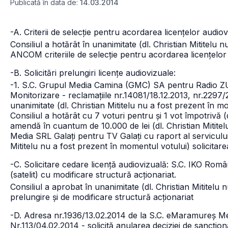
Publicată în data de:
14.03.2014
-A. Criterii de selecție pentru acordarea licențelor audiovi
Consiliul a hotărât în unanimitate (dl. Christian Mititelu 
ANCOM criteriile de selecție pentru acordarea licențelor 
-B. Solicitări prelungiri licențe audiovizuale:
-1. S.C. Grupul Media Camina (GMC) SA pentru Radio ZU cu
Monitorizare - reclamațiile nr.14081/18.12.2013, nr.2297
unanimitate (dl. Christian Mititelu nu a fost prezent în m
Consiliul a hotărât cu 7 voturi pentru și 1 vot împotrivă
amendă în cuantum de 10.000 de lei (dl. Christian Mitite
Media SRL Galați pentru TV Galați cu raport al servicului
Mititelu nu a fost prezent în momentul votului) solicitar
-C. Solicitare cedare licență audiovizuală: S.C. IKO Ro
(satelit) cu modificare structură acționariat.
Consiliul a aprobat în unanimitate (dl. Christian Mititelu
prelungire și de modificare structură acționariat
-D. Adresa nr.1936/13.02.2014 de la S.C. eMaramureș Med
Nr.113/04.02.2014 - solicită anularea deciziei de sancțio