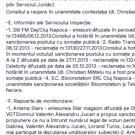
pdv Serviciul Juridic)
Consiliul a respins în unanimitate contestația (dl. Christ
-E. Informări ale Serviciului Inspecție:
-1. Stil FM Dej/Cluj Napoca - emisiuni difuzate în perioada
nr.13488/06.12.2013.
Consiliul a hotărât în unanimitate (d
sancționarea postului cu somație publică
-2. Radio Tran
08.12.2013 - reclamația nr.13130/27.11.2013.
Consiliul a ho
în momentul votului) sancționarea postului cu somație 
A la Z difuzată pe data de 27.11.2013 - reclamațiile nr.13
Celebrity difuzată pe data de 05.10.2013 - reclamația nr
hotărât în unanimitate (dl. Christian Mititelu nu a fost 
somație publică
-4. S.C. Bloomstation SRL Cluj Napoca -
unanimitate sancționarea societăților Bloomstation și T
fiecare.
-F. Rapoarte de monitorizare:
-1. Antena Stars - emisiunea Star magazin difuzată pe 09
VOT
Domnul Valentin Alexandru Jucan a propus sancțion
propunere ce nu a întrunit numărul legal de voturi pentr
Gabrea, Valentin Alexandru Jucan, Lorand Turos, Laur
mai participat la discutarea umătoarelor subiecte)
-2. Ant