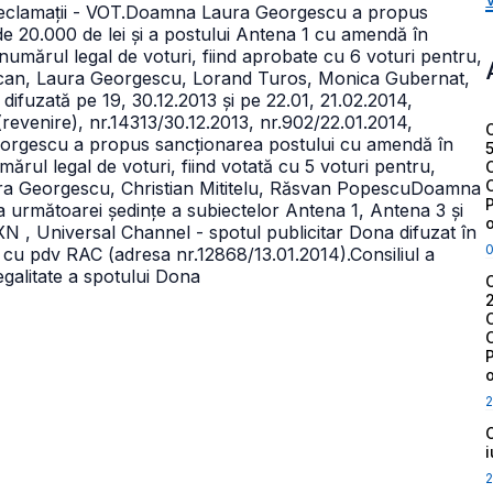
reclamații - VOT.
Doamna Laura Georgescu a propus
 20.000 de lei și a postului Antena 1 cu amendă în
umărul legal de voturi, fiind aprobate cu 6 voturi pentru,
ucan, Laura Georgescu, Lorand Turos, Monica Gubernat,
difuzată pe 19, 30.12.2013 și pe 22.01, 21.02.2014,
revenire), nr.14313/30.12.2013, nr.902/22.01.2014,
orgescu a propus sancționarea postului cu amendă în
rul legal de voturi, fiind votată cu 5 voturi pentru,
a Georgescu, Christian Mititelu, Răsvan Popescu
Doamna
a următoarei ședințe a subiectelor Antena 1, Antena 3 și
 , Universal Channel - spotul publicitar Dona difuzat în
3 cu pdv RAC (adresa nr.12868/13.01.2014).
Consiliul a
legalitate a spotului Dona
2
2