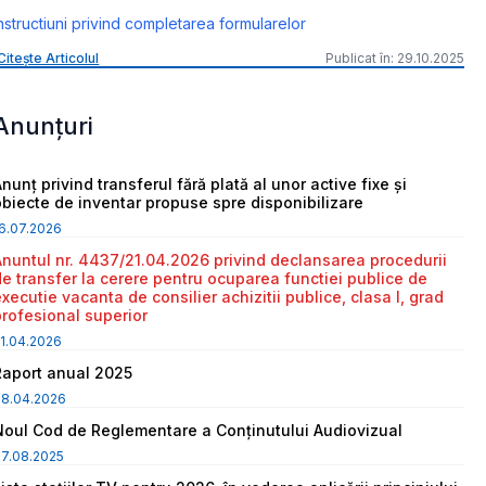
nstructiuni privind completarea formularelor
Citește Articolul
Publicat în: 29.10.2025
Anunțuri
nunț privind transferul fără plată al unor active fixe și
obiecte de inventar propuse spre disponibilizare
6.07.2026
Anuntul nr. 4437/21.04.2026 privind declansarea procedurii
de transfer la cerere pentru ocuparea functiei publice de
executie vacanta de consilier achizitii publice, clasa I, grad
profesional superior
1.04.2026
Raport anual 2025
08.04.2026
Noul Cod de Reglementare a Conținutului Audiovizual
7.08.2025