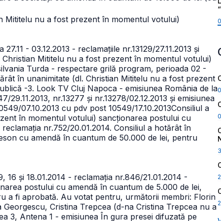
L
ian Mititelu nu a fost prezent în momentul votului)
 27.11 - 03.12.2013 - reclamațiile nr.13129/27.11.2013 și
l. Christian Mititelu nu a fost prezent în momentul votului)
silvania Turda - respectare grilă program, perioada 02 -
tărât în unanimitate (dl. Christian Mititelu nu a fost prezent
publică
-3. Look TV Cluj Napoca - emisiunea România de la
247/29.11.2013, nr.13277 și nr.13278/02.12.2013 și emisiunea
.10549/07.10.2013 cu pdv post 10549/17.10.2013
Consiliul a
prezent în momentul votului) sancționarea postului cu
 reclamația nr.752/20.01.2014.
Consiliul a hotărât în
eleson cu amendă în cuantum de 50.000 de lei, pentru
, 16 și 18.01.2014 - reclamația nr.846/21.01.2014 -
2
area postului cu amendă în cuantum de 5.000 de lei,
u a fi aprobată. Au votat pentru, următorii membri: Florin
2
a Georgescu, Cristina Trepcea
(d-na Cristina Trepcea nu a
ea 3, Antena 1 - emisiunea În gura presei difuzată pe