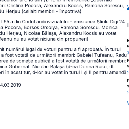
bri: Cristina Pocora, Alexandru Kocsis, Ramona Sorescu,
Herjeu (ceilalti membri - împotrivă)
.65.a din Codul audiovizualului – emisiunea Știrile Digi 24
stina Pocora, Borsos Orsolya, Ramona Sorescu, Monica
du Herjeu, Nicolae Bălașa, Alexandru Kocsis au votat
feanu nu au votat niciuna din propuneri)
ș
it numărul legal de voturi pentru a fi aprobată. În turul
 a fost votată de următorii membri: Gabeiel Tufeanu, Radu
rea de somație publică a fost votată de următorii membri:
ș
ca Gubernat, Nicolae Bălașa (d-na Dorina Rusu, dl.
 în acest tur, d-lor au votat în turul I și II pentru amendă
1
14.03.2019
ș
1