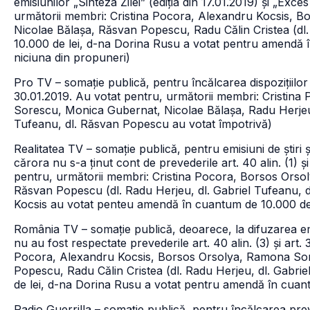
emisiunilor „Sinteza Zilei” (ediția din 17.01.2019) și „Exc
următorii membri: Cristina Pocora, Alexandru Kocsis,
Nicolae Bălașa, Răsvan Popescu, Radu Călin Cristea (d
10.000 de lei, d-na Dorina Rusu a votat pentru amendă î
niciuna din propuneri)
Pro TV – somație publică, pentru încălcarea dispozițiilor a
30.01.2019. Au votat pentru, următorii membri: Cristin
Sorescu, Monica Gubernat, Nicolae Bălașa, Radu Herjeu,
Tufeanu, dl. Răsvan Popescu au votat împotrivă)
Realitatea TV – somație publică, pentru emisiuni de știri ș
cărora nu s-a ținut cont de prevederile art. 40 alin. (1) și (2
pentru, următorii membri: Cristina Pocora, Borsos Ors
Răsvan Popescu (dl. Radu Herjeu, dl. Gabriel Tufeanu, d
Kocsis au votat penteu amendă în cuantum de 10.000 de 
România TV – somație publică, deoarece, la difuzarea emis
nu au fost respectate prevederile art. 40 alin. (3) și art.
Pocora, Alexandru Kocsis, Borsos Orsolya, Ramona So
Popescu, Radu Călin Cristea (dl. Radu Herjeu, dl. Gabr
de lei, d-na Dorina Rusu a votat pentru amendă în cuant
Radio Guerrilla – somație publică, pentru încălcarea preved