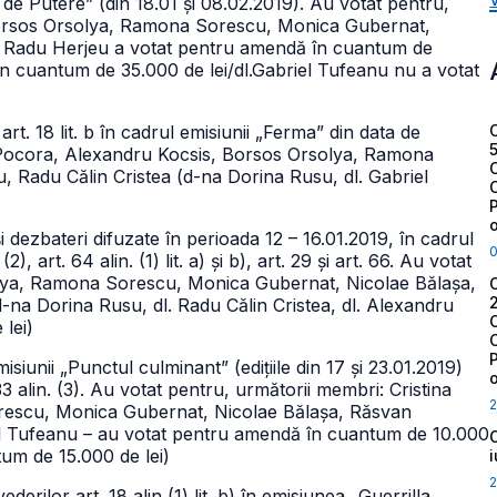
es de Putere” (din 18.01 și 08.02.2019). Au votat pentru,
 Borsos Orsolya, Ramona Sorescu, Monica Gubernat,
l. Radu Herjeu a votat pentru amendă în cuantum de
n cuantum de 35.000 de lei/dl.Gabriel Tufeanu nu a votat
rt. 18 lit. b în cadrul emisiunii „Ferma” din data de
a Pocora, Alexandru Kocsis, Borsos Orsolya, Ramona
 Radu Călin Cristea (d-na Dorina Rusu, dl. Gabriel
i dezbateri difuzate în perioada 12 – 16.01.2019, în cadrul
), art. 64 alin. (1) lit. a) și b), art. 29 și art. 66. Au votat
olya, Ramona Sorescu, Monica Gubernat, Nicolae Bălașa,
-na Dorina Rusu, dl. Radu Călin Cristea, dl. Alexandru
lei)
iunii „Punctul culminant” (edițiile din 17 și 23.01.2019)
 33 alin. (3). Au votat pentru, următorii membri: Cristina
2
rescu, Monica Gubernat, Nicolae Bălașa, Răsvan
iel Tufeanu – au votat pentru amendă în cuantum de 10.000
um de 15.000 de lei)
2
erilor art. 18 alin (1) lit. b) în emisiunea „Guerrilla