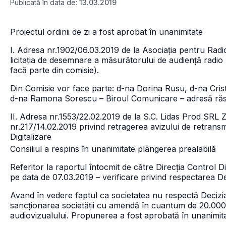
Publicată în data de:
13.03.2019
Proiectul ordinii de zi a fost aprobat în unanimitate
I. Adresa nr.1902/06.03.2019 de la Asociația pentru Radi
licitația de desemnare a măsurătorului de audiență radi
facă parte din comisie).
Din Comisie vor face parte: d-na Dorina Rusu, d-na Cris
d-na Ramona Sorescu – Biroul Comunicare – adresă ră
II. Adresa nr.1553/22.02.2019 de la S.C. Lidas Prod SRL 
nr.217/14.02.2019 privind retragerea avizului de retransmi
Digitalizare
Consiliul a respins în unanimitate plângerea prealabilă
Referitor la raportul întocmit de către Direcția Control Di
pe data de 07.03.2019 – verificare privind respectarea De
Avand în vedere faptul ca societatea nu respectă Decizia
sancționarea societății cu amendă în cuantum de 20.000 de
audiovizualului. Propunerea a fost aprobată în unanimit