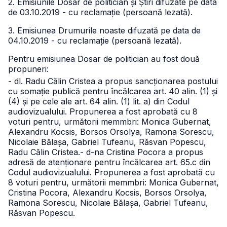
2. Emisiunile Dosar de politician și Știri difuzate pe data
de 03.10.2019 - cu reclamație (persoană lezată).
3. Emisiunea Drumurile noaste difuzată pe data de
04.10.2019 - cu reclamație (persoană lezată).
Pentru emisiunea Dosar de politician au fost două
propuneri:
- dl. Radu Călin Cristea a propus sancționarea postului
cu somație publică pentru încălcarea art. 40 alin. (1) și
(4) și pe cele ale art. 64 alin. (1) lit. a) din Codul
audiovizualului. Propunerea a fost aprobată cu 8
voturi pentru, următorii memmbri: Monica Gubernat,
Alexandru Kocsis, Borsos Orsolya, Ramona Sorescu,
Nicolaie Bălașa, Gabriel Tufeanu, Răsvan Popescu,
Radu Călin Cristea.
- d-na Cristina Pocora a propus
adresă de atenționare pentru încălcarea art. 65.c din
Codul audiovizualului. Propunerea a fost aprobată cu
8 voturi pentru, următorii memmbri: Monica Gubernat,
Cristina Pocora, Alexandru Kocsis, Borsos Orsolya,
Ramona Sorescu, Nicolaie Bălașa, Gabriel Tufeanu,
Răsvan Popescu.