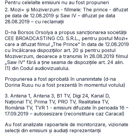
Pentru celelalte emisiuni nu au fost propuneri
2. Mozi+ și Moziverzum - fillmele: The prince - difuzat
pe data de 12.08.2019 și Saw IV – difuzat pe data
28.08.2019 – cu reclamații
D-na Borsos Orsolya a propus sancționarea societății
CEE BROADCASTING CO. S.R.L., pentru postul Mozi+
care a difuzat filmul „The Prince” în data de 12.08.2019
cu încălcarea dispozițiilor art. 20 și pentru postul
Moziverzum, deoarece a transmis în 28.08.2019 filmul
„Saw IV” fără a ține seama de dispozițiile art. 24 alin.
(1) din Codul audiovizualului.
Propunerea a fost aprobată în unanimitate (d-na
Dorina Rusu nu a fost prezentă în momentul votului)
3. Antena 1, Antena 3, B1 TV, Digi 24, Kanal D,
Național TV, Prima TV, PRO TV, Realitatea TV,
România TV, TVR 1 - emisiuni difuzate în perioada 16 –
17.09.2019 – autosesizare (reconstituire caz Caracal)
Au fost analizate rapoartele de monitorizare, vizionate
selecții din emisiuni și audiați reprezentanții