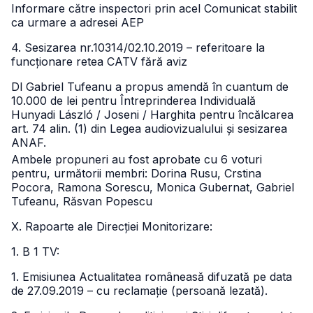
Informare către inspectori prin acel Comunicat stabilit
ca urmare a adresei AEP
4. Sesizarea nr.10314/02.10.2019 – referitoare la
funcționare retea CATV fără aviz
Dl Gabriel Tufeanu a propus amendă în cuantum de
10.000 de lei pentru Întreprinderea Individuală
Hunyadi László / Joseni / Harghita pentru încălcarea
art. 74 alin. (1) din Legea audiovizualului și sesizarea
ANAF.
Ambele propuneri au fost aprobate cu 6 voturi
pentru, următorii membri: Dorina Rusu, Crstina
Pocora, Ramona Sorescu, Monica Gubernat, Gabriel
Tufeanu, Răsvan Popescu
X. Rapoarte ale Direcției Monitorizare:
1. B 1 TV:
1. Emisiunea Actualitatea româneasă difuzată pe data
de 27.09.2019 – cu reclamație (persoană lezată).