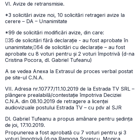
VI. Avize de retransmisie.
*3 solicitări avize noi, 10 solicitări retrageri avize la
cerere – DA – Unanimitate
*99 de solicitări modificări avize, din care:
35 de solicitări fără declarație - au fost aprobate în
unanimitate;
64 de solicitări cu declarație – au fost
aprobate cu 8 voturi pentru și 2 voturi împotrivă (d-na
Cristina Pocora, dl. Gabriel Tufeanu)
A se vedea Anexa la Extrasul de proces verbal postat
pe site-ul C.N.A.
VII. Adresa nr.10777/11.10.2019 de la Estrada TV SRL –
plângere prealabilă/contestație împotriva Deciziei
C.N.A. din 08.10.2019 de retragere a licenței
audiovizuale postului Estrada TV – cu pdv al SJR
Dl. Gabriel Tufeanu a propus amânare pentru ședința
de joi, 17.10.2019.
Propunerea a fost aprobată cu 7 voturi pentru și 3
voturi împotrivă (d-na Ramona Sorescu, Monica