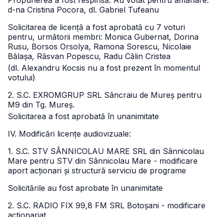
Propunerea a fost respinsă. Au votat pentru amânare:
d-na Cristina Pocora, dl. Gabriel Tufeanu
Solicitarea de licență a fost aprobată cu 7 voturi
pentru, următorii membri: Monica Gubernat, Dorina
Rusu, Borsos Orsolya, Ramona Sorescu, Nicolaie
Bălașa, Răsvan Popescu, Radu Călin Cristea
(dl. Alexandru Kocsis nu a fost prezent în momentul
votului)
2. S.C. EXROMGRUP SRL Sâncraiu de Mureș pentru
M9 din Tg. Mureș.
Solicitarea a fost aprobată în unanimitate
IV. Modificări licențe audiovizuale:
1. S.C. STV SÂNNICOLAU MARE SRL din Sânnicolau
Mare pentru STV din Sânnicolau Mare - modificare
aport acționari și structură serviciu de programe
Solicitările au fost aprobate în unanimitate
2. S.C. RADIO FIX 99,8 FM SRL Botoșani - modificare
acționariat