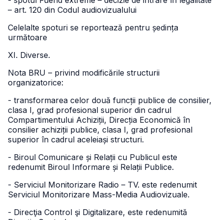
- spotul Fuend extreme – decizie de intrare în legalitate
– art. 120 din Codul audiovizualului
Celelalte spoturi se reportează pentru ședința
următoare
XI. Diverse.
Nota BRU – privind modificările structurii
organizatorice:
- transformarea celor două funcții publice de consilier,
clasa I, grad profesional superior din cadrul
Compartimentului Achiziții, Direcția Economică în
consilier achiziții publice, clasa I, grad profesional
superior în cadrul aceleiași structuri.
- Biroul Comunicare și Relații cu Publicul este
redenumit Biroul Informare și Relații Publice.
- Serviciul Monitorizare Radio – TV. este redenumit
Serviciul Monitorizare Mass-Media Audiovizuale.
- Direcţia Control şi Digitalizare, este redenumită