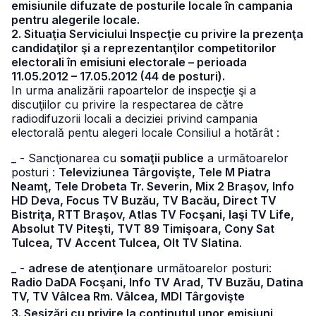
emisiunile difuzate de posturile locale în campania
pentru alegerile locale.
2. Situaţia Serviciului Inspecţie cu privire la prezenţa
candidaţilor şi a reprezentanţilor competitorilor
electorali în emisiuni electorale – perioada
11.05.2012 – 17.05.2012 (44 de posturi).
In urma analizării rapoartelor de inspecţie şi a
discuţiilor cu privire la respectarea de către
radiodifuzorii locali a deciziei privind campania
electorală pentu alegeri locale Consiliul a hotărât :
_ - Sancţionarea cu
somaţii publice
a următoarelor
posturi :
Televiziunea Târgovişte, Tele M Piatra
Neamţ, Tele Drobeta Tr. Severin, Mix 2 Braşov, Info
HD Deva, Focus TV Buzău, TV Bacău, Direct TV
Bistriţa, RTT Braşov, Atlas TV Focşani, Iaşi TV Life,
Absolut TV Piteşti, TVT 89 Timişoara, Cony Sat
Tulcea, TV Accent Tulcea, Olt TV Slatina
.
_ -
adrese de atenţionare
următoarelor posturi:
Radio DaDA Focşani, Info TV Arad, TV Buzău, Datina
TV, TV Vâlcea Rm. Vâlcea, MDI Târgovişte
3. Sesizări cu privire la conţinutul unor emisiuni