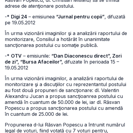
Răsvan Popescu, dl. Christian Mititelu) să se trimită
adrese de atenţionare postului.
-*
Digi 24
– emisiunea
“Jurnal pentru copii”
, difuzată
pe 19.05.2012
În urma vizionării imaginilor şi a analizării raportului de
monitorizare, Consiliul a hotărât în unanimitate
sancţionarea postului cu somaţie publică.
-*
OTV
– emisiunile:
“Dan Diaconescu direct”, Zori
de zi”, “Bursa Afaceilor”,
difuzate în perioada 15 –
19.05.2012
În urma vizionării imaginilor, a analizării raportului de
monitorizare şi a discuţiilor cu reprezentantul postului
au fost două propuneri de sancţionare: dl. Valentin
Alexandru Jucan a propus sancţioanrea postului cu
amendă în cuantum de 50.000 de lei, iar dl. Răsvan
Popescu a propus sancţionarea postului cu amendă
în cuantum de 25.000 de lei.
Propunerea d-lui Răsvan Popescu a întrunit numărul
legal de voturi, fiind votată cu 7 voturi pentru,