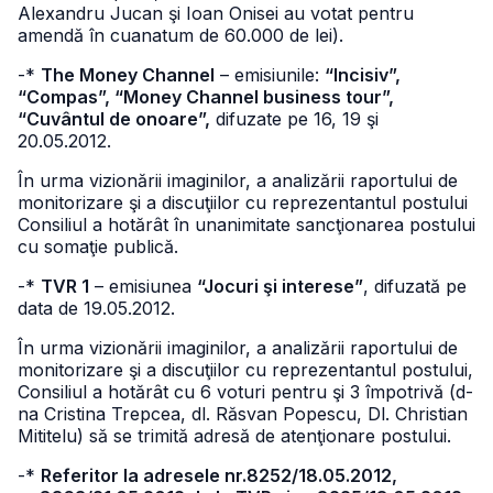
Alexandru Jucan şi Ioan Onisei au votat pentru
amendă în cuanatum de 60.000 de lei).
-*
The Money Channel
– emisiunile:
“Incisiv”,
“Compas”, “Money Channel business tour”,
“Cuvântul de onoare”,
difuzate pe 16, 19 şi
20.05.2012.
În urma vizionării imaginilor, a analizării raportului de
monitorizare şi a discuţiilor cu reprezentantul postului
Consiliul a hotărât în unanimitate sancţionarea postului
cu somaţie publică.
-*
TVR 1
– emisiunea
“Jocuri şi interese”
, difuzată pe
data de 19.05.2012.
În urma vizionării imaginilor, a analizării raportului de
monitorizare şi a discuţiilor cu reprezentantul postului,
Consiliul a hotărât cu 6 voturi pentru şi 3 împotrivă (d-
na Cristina Trepcea, dl. Răsvan Popescu, Dl. Christian
Mititelu) să se trimită adresă de atenţionare postului.
-*
Referitor la adresele nr.8252/18.05.2012,