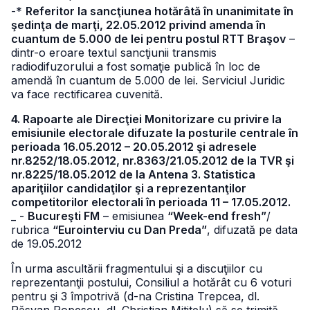
-*
Referitor la sancţiunea hotărâtă în unanimitate în
şedinţa de marţi, 22.05.2012 privind amenda în
cuantum de 5.000 de lei pentru postul RTT Braşov
–
dintr-o eroare textul sancţiunii transmis
radiodifuzorului a fost somaţie publică în loc de
amendă în cuantum de 5.000 de lei. Serviciul Juridic
va face rectificarea cuvenită.
4. Rapoarte ale Direcţiei Monitorizare cu privire la
emisiunile electorale difuzate la posturile centrale în
perioada 16.05.2012 – 20.05.2012 şi adresele
nr.8252/18.05.2012, nr.8363/21.05.2012 de la TVR şi
nr.8225/18.05.2012 de la Antena 3. Statistica
apariţiilor candidaţilor şi a reprezentanţilor
competitorilor electorali în perioada 11 – 17.05.2012.
_ -
Bucureşti FM
– emisiunea
“Week-end fresh”
/
rubrica
“Eurointerviu cu Dan Preda”
, difuzată pe data
de 19.05.2012
În urma ascultării fragmentului şi a discuţiilor cu
reprezentanţii postului, Consiliul a hotărât cu 6 voturi
pentru şi 3 împotrivă (d-na Cristina Trepcea, dl.