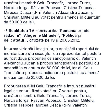
următorii membri: Gelu Trandafir, Lorand Turos,
Narcisa Iorga, Răsvan Popescu, Cristina Trepcea,
Mirecea Deacă (d-nii Valentin Alexandru Jucan şi
Christian Mititelu au votat pentru amendă în cuantum
de 50.000 de lei).
-*
Realitatea TV
– emisiunile:
“România prinde
rădăcini”; “Alegerile Mihaelei”, “Politică şi
delicateţuri”,
difuzate pe 19 şi 20.05.2012.
În urma vizionării imaginilor, a analizării raportului de
monitorizare şi a discuţiilor cu reprezentantul postului
au fost două propuneri de sancţionare: dl. Valentin
Alexandru Jucan a propus sancţioanrea postului cu
amendă în cuantum de 60.000 de lei, iar dl. Gelu
Trandafir a propus sancţionarea postului cu amendă
în cuantum de 25.000 de lei.
Propunerea d-lui Gelu Trandafir a întrunit numărul
legal de voturi, fiind votată cu 7 voturi pentru,
următorii membri: Gelu Trandafir, Lorand Turos,
Narcisa Iorga, Răsvan Popescu, Christian Mititelu,
Cristina Trepcea, Mircea Deacă (d-nii Valentin