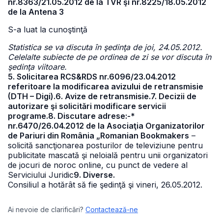
nr.8363/21.05.2012 de la TVR şi nr.8225/18.05.2012
de la Antena 3
S-a luat la cunoştinţă
Statistica se va discuta în şedinţa de joi, 24.05.2012.
Celelalte subiecte de pe ordinea de zi se vor discuta în
şedinţa viitoare.
5. Solicitarea RCS&RDS nr.6096/23.04.2012
referitoare la modificarea avizului de retransmisie
(DTH – Digi).6. Avize de retransmisie.7. Decizii de
autorizare şi solicitări modificare servicii
programe.8. Discutare adrese:-*
nr.6470/26.04.2012 de la Asociaţia Organizatorilor
de Pariuri din România „Romanian Bookmakers
–
solicită sancţionarea posturilor de televiziune pentru
publicitate mascată şi neloială pentru unii organizatori
de jocuri de noroc online, cu punct de vedere al
Serviciului Juridic
9. Diverse.
Consiliul a hotărât să fie şedinţă şi vineri, 26.05.2012.
Ai nevoie de clarificări?
Contactează-ne