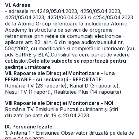
VI. Adrese
- adresele nr.4249/05.04.2023, 4250/05.04.2023,
4251/05.04.2023, 4251/06.04.2023 și 4254/05.04.2023
de la Atomic Group referitoare la includerea Atomic
Academy în structura de servicii de programe
retransmise prin rețele de comunicații electronice -
aplicare art. 82, alin. 6 din legea audiovizualului nr.
504/2002, cu modificările și completările ulterioare (cu
pdv SJRRE și BLA).
Consiliul va cere punct de vedere
cabliștilor.
Celelalte subiecte se reportează pentru
ședința următoare.
VII. Rapoarte ale Direcției Monitorizare - luna
FEBRUARIE - cu reclamații - REPORTATE:
România TV (23 rapoarte), Kanal D (3 rapoarte),
Nașul TV (1 raport), Realitatea Plus (14 rapoarte).
VIII.Rapoarte ale Direcției Monitorizare - NOI
România TV Emisiunile Punctul culminant și Știri
difuzate pe data de 19 și 20.04.2023
IX. Persoane lezate.
1. Antena 1 - Emisiunea Observator difuzată pe data de