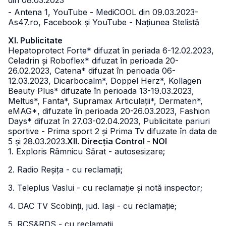
din 08.03.2023
- Antena 1, YouTube - MediCOOL din 09.03.2023
-
As47.ro, Facebook și YouTube - Națiunea Stelistă
XI. Publicitate
Hepatoprotect Forte* difuzat în periada 6-12.02.2023,
Celadrin și Roboflex* difuzat în perioada 20-
26.02.2023, Catena* difuzat în perioada 06-
12.03.2023, Dicarbocalm*, Doppel Herz*, Kollagen
Beauty Plus* difuzate în perioada 13-19.03.2023,
Meltus*, Fanta*, Supramax Articulații*, Dermaten*,
eMAG*, difuzate în perioada 20-26.03.2023, Fashion
Days* difuzat în 27.03-02.04.2023, Publicitate pariuri
sportive - Prima sport 2 și Prima Tv difuzate în data de
5 și 28.03.2023.
XII. Direcția Control - NOI
1. Exploris Râmnicu Sărat - autosesizare;
2. Radio Reșița - cu reclamații;
3. Teleplus Vaslui - cu reclamație și notă inspector;
4. DAC TV Scobinți, jud. Iași - cu reclamație;
5. RCS&RDS - cu reclamații