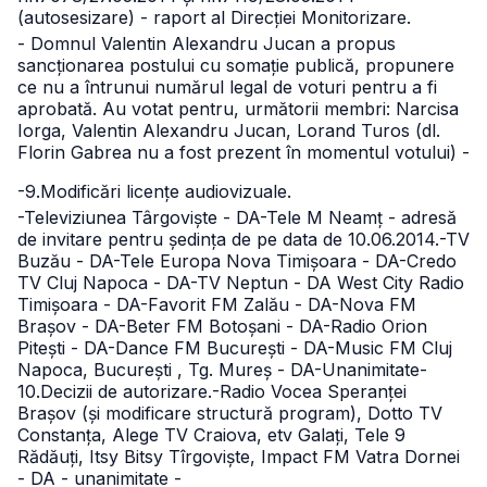
(autosesizare) - raport al Direcției Monitorizare.
- Domnul Valentin Alexandru Jucan a propus
sancționarea postului cu somație publică, propunere
ce nu a întrunui numărul legal de voturi pentru a fi
aprobată. Au votat pentru, următorii membri: Narcisa
Iorga, Valentin Alexandru Jucan, Lorand Turos (dl.
Florin Gabrea nu a fost prezent în momentul votului) -
-9.Modificări licențe audiovizuale.
-Televiziunea Târgoviște - DA
-Tele M Neamț - adresă
de invitare pentru ședința de pe data de 10.06.2014.
-TV
Buzău - DA
-Tele Europa Nova Timișoara - DA
-Credo
TV Cluj Napoca - DA
-TV Neptun - DA West City Radio
Timișoara - DA
-Favorit FM Zalău - DA
-Nova FM
Brașov - DA
-Beter FM Botoșani - DA
-Radio Orion
Pitești - DA
-Dance FM București - DA
-Music FM Cluj
Napoca, București , Tg. Mureș - DA
-Unanimitate
-
10.Decizii de autorizare.
-Radio Vocea Speranței
Brașov (și modificare structură program), Dotto TV
Constanța, Alege TV Craiova, etv Galați, Tele 9
Rădăuți, Itsy Bitsy Tîrgoviște, Impact FM Vatra Dornei
- DA - unanimitate -