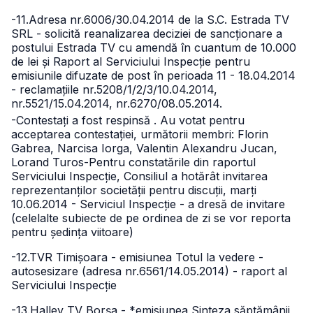
-11.Adresa nr.6006/30.04.2014 de la S.C. Estrada TV
SRL - solicită reanalizarea deciziei de sancționare a
postului Estrada TV cu amendă în cuantum de 10.000
de lei și Raport al Serviciului Inspecție pentru
emisiunile difuzate de post în perioada 11 - 18.04.2014
- reclamațiile nr.5208/1/2/3/10.04.2014,
nr.5521/15.04.2014, nr.6270/08.05.2014.
-Contestați a fost respinsă . Au votat pentru
acceptarea contestației, următorii membri: Florin
Gabrea, Narcisa Iorga, Valentin Alexandru Jucan,
Lorand Turos
-Pentru constatările din raportul
Serviciului Inspecție, Consiliul a hotărât invitarea
reprezentanților societății pentru discuții, marți
10.06.2014 - Serviciul Inspecție - a dresă de invitare
(celelalte subiecte de pe ordinea de zi se vor reporta
pentru ședința viitoare)
-12.TVR Timișoara - emisiunea Totul la vedere -
autosesizare (adresa nr.6561/14.05.2014) - raport al
Serviciului Inspecție
-13.Halley TV Borșa - *emisiunea Sinteza săptămânii