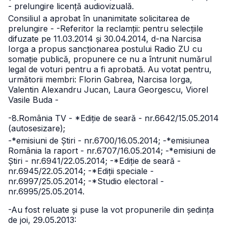
- prelungire licență audiovizuală.
Consiliul a aprobat în unanimitate solicitarea de
prelungire -
-Referitor la reclamții: pentru selecțiile
difuzate pe 11.03.2014 și 30.04.2014, d-na Narcisa
Iorga a propus sancționarea postului Radio ZU cu
somație publică, propunere ce nu a întrunit numărul
legal de voturi pentru a fi aprobată. Au votat pentru,
următorii membri: Florin Gabrea, Narcisa Iorga,
Valentin Alexandru Jucan, Laura Georgescu, Viorel
Vasile Buda -
-8.România TV - *Ediție de seară - nr.6642/15.05.2014
(autosesizare);
-*emisiuni de Știri - nr.6700/16.05.2014;
-*emisiunea
România la raport - nr.6707/16.05.2014;
-*emisiuni de
Știri - nr.6941/22.05.2014;
-*Ediție de seară -
nr.6945/22.05.2014;
-*Ediții speciale -
nr.6997/25.05.2014;
-*Studio electoral -
nr.6995/25.05.2014.
-Au fost reluate și puse la vot propunerile din ședința
de joi, 29.05.2013: