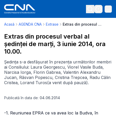
Acasă
AGENDA CNA
Extrase
Extras din procesul verbal al ședinței de marți, 3 iunie 2014, ora 10.00.
Extras din procesul verbal al
ședinței de marți, 3 iunie 2014, ora
10.00.
Ședința s-a desfășurat în prezența următorilor membri
ai Consiliului: Laura Georgescu, Viorel Vasile Buda,
Narcisa Iorga, Florin Gabrea, Valentin Alexandru
Jucan, Răsvan Popescu, Cristina Trepcea, Radu Călin
Cristea, Lorand Turos(a venit după pauză).
Publicată în data de:
04.06.2014
-1. Reuniunea EPRA ce va avea loc la Budva, în