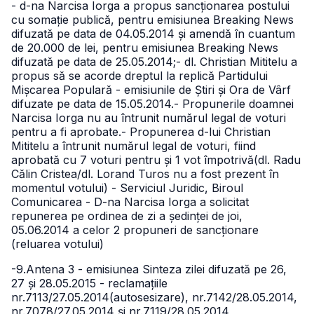
- d-na Narcisa Iorga a propus sancționarea postului
cu somație publică, pentru emisiunea Breaking News
difuzată pe data de 04.05.2014 și amendă în cuantum
de 20.000 de lei, pentru emisiunea Breaking News
difuzată pe data de 25.05.2014;
- dl. Christian Mititelu a
propus să se acorde dreptul la replică Partidului
Mișcarea Populară - emisiunile de Știri și Ora de Vârf
difuzate pe data de 15.05.2014.
- Propunerile doamnei
Narcisa Iorga nu au întrunit numărul legal de voturi
pentru a fi aprobate.
- Propunerea d-lui Christian
Mititelu a întrunit numărul legal de voturi, fiind
aprobată cu 7 voturi pentru și 1 vot împotrivă(dl. Radu
Călin Cristea/dl. Lorand Turos nu a fost prezent în
momentul votului) - Serviciul Juridic, Biroul
Comunicarea
- D-na Narcisa Iorga a solicitat
repunerea pe ordinea de zi a ședinței de joi,
05.06.2014 a celor 2 propuneri de sancționare
(reluarea votului)
-9.Antena 3 - emisiunea Sinteza zilei difuzată pe 26,
27 și 28.05.2015 - reclamațiile
nr.7113/27.05.2014(autosesizare), nr.7142/28.05.2014,
nr.7078/27.05.2014 și nr.7119/28.05.2014