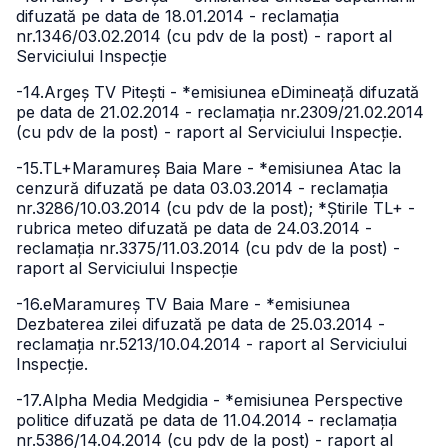
difuzată pe data de 18.01.2014 - reclamația
nr.1346/03.02.2014 (cu pdv de la post) - raport al
Serviciului Inspecție
-14.Argeș TV Pitești - *emisiunea eDimineață difuzată
pe data de 21.02.2014 - reclamația nr.2309/21.02.2014
(cu pdv de la post) - raport al Serviciului Inspecție.
-15.TL+Maramureș Baia Mare - *emisiunea Atac la
cenzură difuzată pe data 03.03.2014 - reclamația
nr.3286/10.03.2014 (cu pdv de la post); *Știrile TL+ -
rubrica meteo difuzată pe data de 24.03.2014 -
reclamația nr.3375/11.03.2014 (cu pdv de la post) -
raport al Serviciului Inspecție
-16.eMaramureș TV Baia Mare - *emisiunea
Dezbaterea zilei difuzată pe data de 25.03.2014 -
reclamația nr.5213/10.04.2014 - raport al Serviciului
Inspecție.
-17.Alpha Media Medgidia - *emisiunea Perspective
politice difuzată pe data de 11.04.2014 - reclamația
nr.5386/14.04.2014 (cu pdv de la post) - raport al