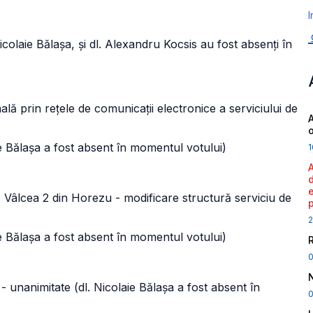
I
Nicolaie Bălașa, și dl. Alexandru Kocsis au fost absenți în
 prin rețele de comunicații electronice a serviciului de
A
aie Bălașa a fost absent în momentul votului)
1
âlcea 2 din Horezu - modificare structură serviciu de
2
aie Bălașa a fost absent în momentul votului)
imitate (dl. Nicolaie Bălașa a fost absent în
0