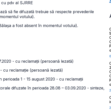
- cu pdv al SJRRE
ă să fie difuzată trebuie să respecte prevederile
n momentul votului).
Bălașa a fost absent în momentul votului).
7.2020 - cu reclamații (persoană lezată)
- cu reclamație (persoană lezată)
n perioada 1 - 15 august 2020 - cu reclamații
ctorale difuzate în perioada 28.08 – 03.09.2020 - sinteze,
2
2