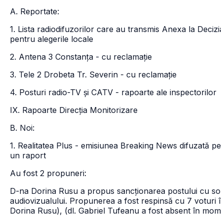
A. Reportate:
1. Lista radiodifuzorilor care au transmis Anexa la Deci
pentru alegerile locale
2. Antena 3 Constanța - cu reclamație
3. Tele 2 Drobeta Tr. Severin - cu reclamație
4. Posturi radio-TV și CATV - rapoarte ale inspectorilor
IX. Rapoarte Direcția Monitorizare
B. Noi:
1. Realitatea Plus - emisiunea Breaking News difuzată pe
un raport
Au fost 2 propuneri:
D-na Dorina Rusu a propus sancționarea postului cu som
audiovizualului. Propunerea a fost respinsă cu 7 voturi 
Dorina Rusu), (dl. Gabriel Tufeanu a fost absent în mome