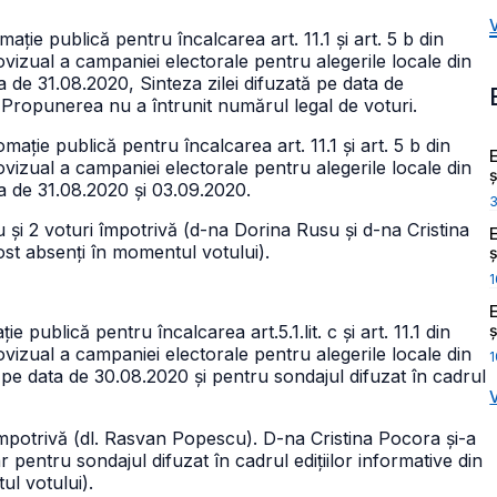
ie publică pentru încalcarea art. 11.1 și art. 5 b din
vizual a campaniei electorale pentru alegerile locale din
a de 31.08.2020, Sinteza zilei difuzată pe data de
 Propunerea nu a întrunit numărul legal de voturi.
ție publică pentru încalcarea art. 11.1 și art. 5 b din
vizual a campaniei electorale pentru alegerile locale din
ș
ta de 31.08.2020 și 03.09.2020.
 și 2 voturi împotrivă (d-na Dorina Rusu și d-na Cristina
ost absenți în momentul votului).
ș
1
ș
ublică pentru încalcarea art.5.1.lit. c și art. 11.1 din
vizual a campaniei electorale pentru alegerile locale din
1
 pe data de 30.08.2020 și pentru sondajul difuzat în cadrul
mpotrivă (dl. Rasvan Popescu). D-na Cristina Pocora și-a
pentru sondajul difuzat în cadrul edițiilor informative din
ul votului).