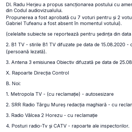
Dl. Radu Herjeu a propus sancționarea postului cu amen
din Codul audiovizualului.
Propunerea a fost aprobată cu 7 voturi pentru și 2 votur
Gabriel Tufeanu a fost absent în momentul votului).
(celelalte subiecte se reportează pentru ședința din data
2. B1 TV - stirile B1 TV difuzate pe data de 15.08.2020 -
(persoană lezată).
3. Antena 3 emisiunea Obiectiv difuzată pe data de 25.0
X. Rapoarte Direcția Control
B. Noi:
1. Metropola TV - (cu reclamație) - autosesizare
2. SRR Radio Târgu Mureș redacția maghiară - cu reclam
3. Radio Vâlcea 2 Horezu - cu reclamație
4. Posturi radio-Tv și CATV - rapoarte ale inspectorilor.