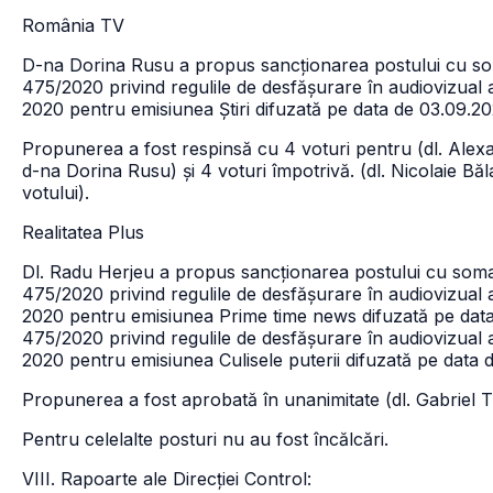
România TV
D-na Dorina Rusu a propus sancționarea postului cu soma
475/2020 privind regulile de desfășurare în audiovizual a
2020 pentru emisiunea Știri difuzată pe data de 03.09.20
Propunerea a fost respinsă cu 4 voturi pentru (dl. Alex
d-na Dorina Rusu) și 4 voturi împotrivă. (dl. Nicolaie Bă
votului).
Realitatea Plus
Dl. Radu Herjeu a propus sancționarea postului cu somați
475/2020 privind regulile de desfășurare în audiovizual a
2020 pentru emisiunea Prime time news difuzată pe data d
475/2020 privind regulile de desfășurare în audiovizual a
2020 pentru emisiunea Culisele puterii difuzată pe data 
Propunerea a fost aprobată în unanimitate (dl. Gabriel T
Pentru celelalte posturi nu au fost încălcări.
VIII. Rapoarte ale Direcției Control: