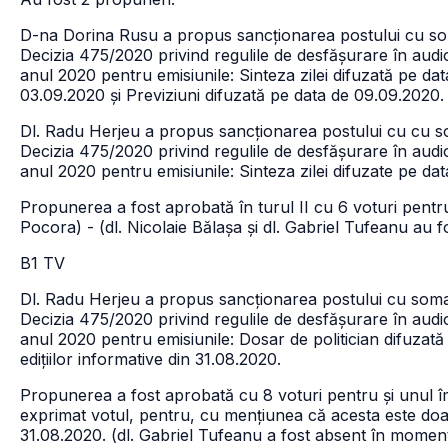
D-na Dorina Rusu a propus sancționarea postului cu somaț
Decizia 475/2020 privind regulile de desfășurare în audio
anul 2020 pentru emisiunile: Sinteza zilei difuzată pe dat
03.09.2020 și Previziuni difuzată pe data de 09.09.2020.
Dl. Radu Herjeu a propus sancționarea postului cu cu soma
Decizia 475/2020 privind regulile de desfășurare în audio
anul 2020 pentru emisiunile: Sinteza zilei difuzate pe da
Propunerea a fost aprobată în turul II cu 6 voturi pentru
Pocora) - (dl. Nicolaie Bălașa și dl. Gabriel Tufeanu au f
B1 TV
Dl. Radu Herjeu a propus sancționarea postului cu somație p
Decizia 475/2020 privind regulile de desfășurare în audio
anul 2020 pentru emisiunile: Dosar de politician difuzată
edițiilor informative din 31.08.2020.
Propunerea a fost aprobată cu 8 voturi pentru și unul î
exprimat votul, pentru, cu mențiunea că acesta este doar 
31.08.2020. (dl. Gabriel Tufeanu a fost absent în moment