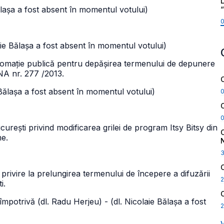
L
lașa a fost absent în momentul votului)
ie Bălașa a fost absent în momentul votului)
somație publică pentru depășirea termenului de depunere
CNA nr. 277 /2013.
Bălașa a fost absent în momentul votului)
ști privind modificarea grilei de program Itsy Bitsy din
me.
rivire la prelungirea termenului de începere a difuzării
2
i.
împotrivă (dl. Radu Herjeu) - (dl. Nicolaie Bălașa a fost
2