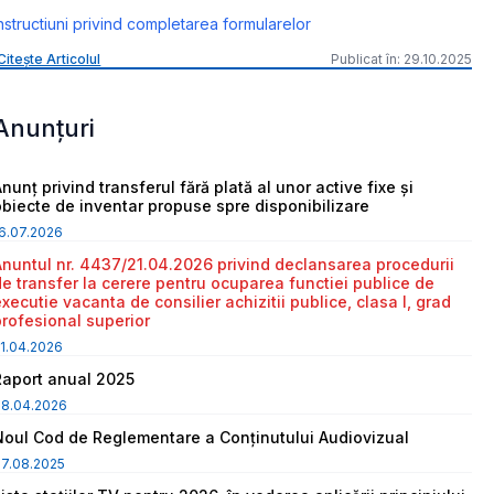
nstructiuni privind completarea formularelor
Citește Articolul
Publicat în: 29.10.2025
Anunțuri
nunț privind transferul fără plată al unor active fixe și
obiecte de inventar propuse spre disponibilizare
6.07.2026
Anuntul nr. 4437/21.04.2026 privind declansarea procedurii
de transfer la cerere pentru ocuparea functiei publice de
executie vacanta de consilier achizitii publice, clasa I, grad
profesional superior
1.04.2026
Raport anual 2025
08.04.2026
Noul Cod de Reglementare a Conținutului Audiovizual
7.08.2025