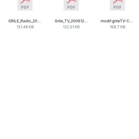
GRILE_Radio_200612.pdf
Grile_TV_200612.pdf
modif.grileTV-C_20.06.2012.pdf
121.48 KB
122.01 KB
158.7 KB