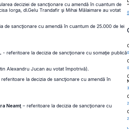
L
t anularea deciziei de sancţionare cu amendă în cuantum de
isa Iorga, dl.Gelu Trandafir şi Mihai Mălaimare au votat
zia de sancţionare cu amendă în cuantum de 25.000 de lei
L
- referitoare la decizia de sancţionare cu somaţie publică
entin Alexandru Jucan au votat împotrivă).
 referitoare la decizia de sancţionare cu amendă în
2
atra Neamţ
– referitoare la decizia de sancţionare cu
2