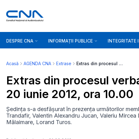
DESPRE CNA
INFORMAȚII PUBLICE
INTEGRITATE 
Acasă
AGENDA CNA
Extrase
Extras din procesul verbal al ședinței de miercuri, 20 iunie 2012, ora 10.00
Extras din procesul verba
20 iunie 2012, ora 10.00
Ședința s-a desfășurat în prezența următorilor memb
Trandafir, Valentin Alexandru Jucan, Valeriu Mircea 
Mălaimare, Lorand Turos.