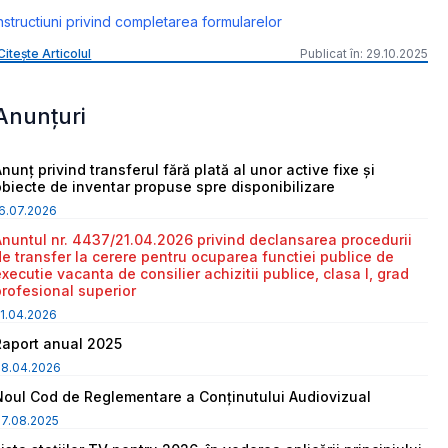
nstructiuni privind completarea formularelor
Citește Articolul
Publicat în: 29.10.2025
Anunțuri
nunț privind transferul fără plată al unor active fixe și
obiecte de inventar propuse spre disponibilizare
6.07.2026
Anuntul nr. 4437/21.04.2026 privind declansarea procedurii
de transfer la cerere pentru ocuparea functiei publice de
executie vacanta de consilier achizitii publice, clasa I, grad
profesional superior
1.04.2026
Raport anual 2025
08.04.2026
Noul Cod de Reglementare a Conținutului Audiovizual
7.08.2025