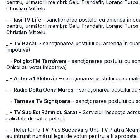
pentru, următorii membri: Gelu Trandafir, Lorand Turos,
Christian Mititelu.
_ -
Iaşi TV Life
- sancţionarea postului cu amendă în cuan
pentru, următorii membri: Gelu Trandafir, Lorand Turos
Christian Mititelu.
_ -
TV Bacău
- sancţionarea postului cu amendă în cuan
împotrivă)
_ -
Poliglot FM Târnăveni
– sancţionarea postului cu som
Onisei au votat împotrivă)
_ -
Antena 1 Slobozia
– sancţionarea postului cu somaţie p
_ -
Radio Delta Ocna Mureş
– sancţionarea postului cu 
_ -
Târnava TV Sighişoara
– sancţionarea postului cu s
_ -
TV Sud Est Râmnicu Sărat
- Serviciul Inspecţie adres
solicitate de către petent.
_ - Referitor la
TV Plus Suceava
şi
Unu TV Piatra Neam
au întrunit numărul legal de voturi pentru a fi aprobate, 