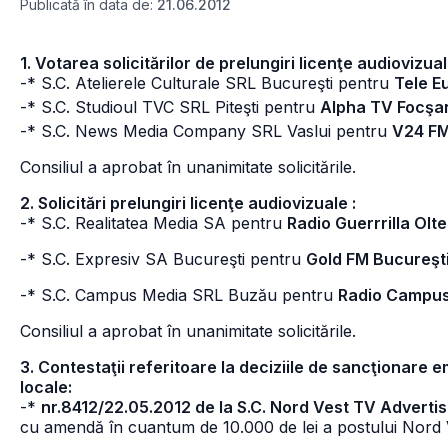
Publicată în data de:
21.06.2012
1. Votarea solicitărilor de prelungiri licenţe audiovizual
-* S.C. Atelierele Culturale SRL Bucureşti pentru
Tele E
-* S.C. Studioul TVC SRL Piteşti pentru
Alpha TV Focşa
-* S.C. News Media Company SRL Vaslui pentru
V24 FM
Consiliul a aprobat în unanimitate solicitările.
2. Solicitări prelungiri licenţe audiovizuale :
-* S.C. Realitatea Media SA pentru
Radio Guerrrilla Olte
-* S.C. Expresiv SA Bucureşti pentru
Gold FM Bucureşt
-* S.C. Campus Media SRL Buzău pentru
Radio Campu
Consiliul a aprobat în unanimitate solicitările.
3. Contestaţii referitoare la deciziile de sancţionare 
locale:
-*
nr.8412/22.05.2012 de la S.C. Nord Vest TV Adverti
cu amendă în cuantum de 10.000 de lei a postului Nord