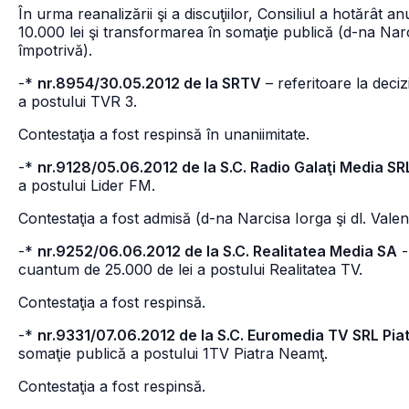
În urma reanalizării şi a discuţiilor, Consiliul a hotărâ
10.000 lei şi transformarea în somaţie publică (d-na Narc
împotrivă).
-*
nr.8954/30.05.2012 de la SRTV
– referitoare la deci
a postului TVR 3.
Contestaţia a fost respinsă în unaniimitate.
-*
nr.9128/05.06.2012 de la S.C. Radio Galaţi Media SR
a postului Lider FM.
Contestaţia a fost admisă (d-na Narcisa Iorga şi dl. Val
-*
nr.9252/06.06.2012 de la S.C. Realitatea Media SA
-
cuantum de 25.000 de lei a postului Realitatea TV.
Contestaţia a fost respinsă.
-*
nr.9331/07.06.2012 de la S.C. Euromedia TV SRL Pi
somaţie publică a postului 1TV Piatra Neamţ.
Contestaţia a fost respinsă.