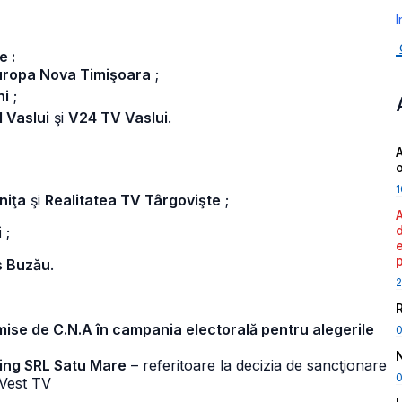
I
e :
uropa Nova Timişoara
;
ni
;
 Vaslui
şi
V24 TV Vaslui
.
A
1
niţa
şi
Realitatea TV Târgovişte
;
i
;
s Buzău
.
2
emise de C.N.A în campania electorală pentru alegerile
sing SRL Satu Mare
– referitoare la decizia de sancţionare
0
 Vest TV