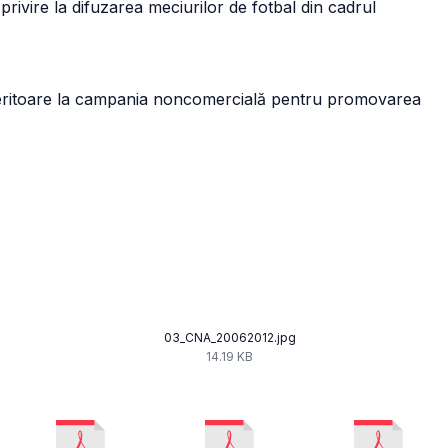
rivire la difuzarea meciurilor de fotbal din cadrul
eritoare la campania noncomercială pentru promovarea
03_CNA_20062012.jpg
14.19 KB