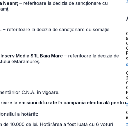
ra Neamţ
– referitoare la decizia de sancţionare cu
eamţ.
L
– referitoare la decizia de sancţionare cu somaţie
. Inserv Media SRL Baia Mare
– referitoare la decizia de
stului eMaramureş.
entărilor C.N.A. în vigoare.
 privire la emisiuni difuzate în campania electorală pentru
2
Consiliul a hotărât:
de 10.000 de lei. Hotărârea a fost luată cu 6 voturi
2