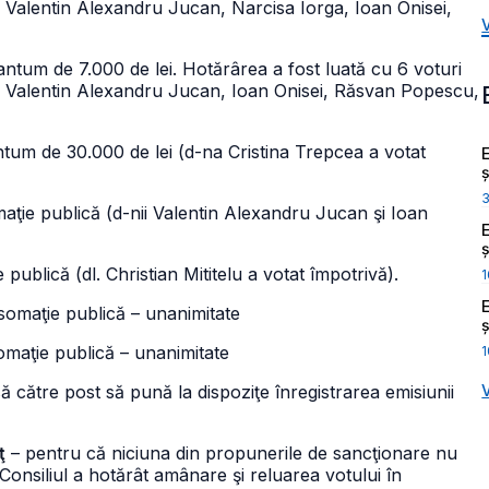
 Valentin Alexandru Jucan, Narcisa Iorga, Ioan Onisei,
tum de 7.000 de lei. Hotărârea a fost luată cu 6 voturi
, Valentin Alexandru Jucan, Ioan Onisei, Răsvan Popescu,
tum de 30.000 de lei (d-na Cristina Trepcea a votat
ș
aţie publică (d-nii Valentin Alexandru Jucan şi Ioan
ș
ublică (dl. Christian Mititelu a votat împotrivă).
1
somaţie publică – unanimitate
ș
omaţie publică – unanimitate
1
ă către post să pună la dispoziţe înregistrarea emisiunii
ţ
– pentru că niciuna din propunerile de sancţionare nu
Consiliul a hotărât amânare şi reluarea votului în