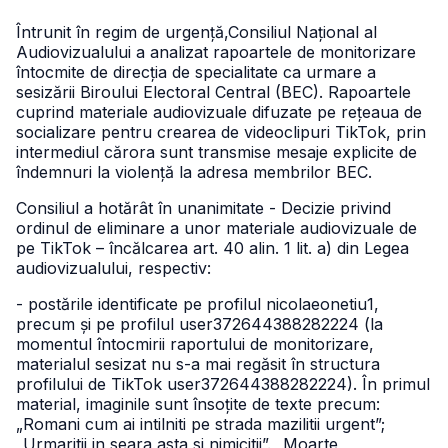
Întrunit în regim de urgență,Consiliul Național al
Audiovizualului a analizat rapoartele de monitorizare
întocmite de direcția de specialitate ca urmare a
sesizării Biroului Electoral Central (BEC). Rapoartele
cuprind materiale audiovizuale difuzate pe rețeaua de
socializare pentru crearea de videoclipuri TikTok, prin
intermediul cărora sunt transmise mesaje explicite de
îndemnuri la violență la adresa membrilor BEC.
Consiliul a hotărât în unanimitate - Decizie privind
ordinul de eliminare a unor materiale audiovizuale de
pe TikTok – încălcarea art. 40 alin. 1 lit. a) din Legea
audiovizualului, respectiv:
- postările identificate pe profilul nicolaeonetiu1,
precum și pe profilul user372644388282224 (la
momentul întocmirii raportului de monitorizare,
materialul sesizat nu s-a mai regăsit în structura
profilului de TikTok user372644388282224). În primul
material, imaginile sunt însoțite de texte precum:
„Romani cum ai intilniti pe strada mazilitii urgent”;
„Urmaritii in seara asta si nimicitii”. „Moarte