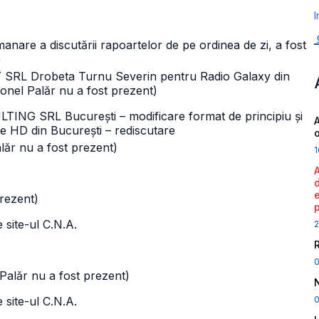
I
amanare a discutării rapoartelor de pe ordinea de zi, a fost
)
AXY SRL Drobeta Turnu Severin pentru Radio Galaxy din
 Ionel Palăr nu a fost prezent)
LTING SRL București – modificare format de principiu și
A
e HD din București – rediscutare
alăr nu a fost prezent)
1
prezent)
 site-ul C.N.A.
2
l Palăr nu a fost prezent)
0
 site-ul C.N.A.