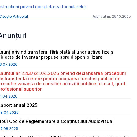
nstructiuni privind completarea formularelor
Citește Articolul
Publicat în: 29.10.2025
Anunțuri
nunț privind transferul fără plată al unor active fixe și
obiecte de inventar propuse spre disponibilizare
6.07.2026
Anuntul nr. 4437/21.04.2026 privind declansarea procedurii
de transfer la cerere pentru ocuparea functiei publice de
executie vacanta de consilier achizitii publice, clasa I, grad
profesional superior
1.04.2026
Raport anual 2025
08.04.2026
Noul Cod de Reglementare a Conținutului Audiovizual
7.08.2025