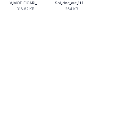
IV_MODIFICARI_AVIZE_-ORANGE_ROMANIA_COMMUNICATIONS_SA.pdf
Sol_dec_aut_11.10.2022.pdf
316.62 KB
264 KB