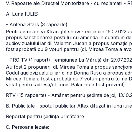
V. Rapoarte ale Direcției Monitorizare - cu reclamații 
A. Luna IULIE:
- Antena Stars (3 rapoarte):
Pentru emisiunea Xtranight show - ediția din 15.07.022 
propus sancționarea postului cu amendă în cuantum de 10
audiovizualului iar dl. Valentin Jucan a propus somație pu
fost aprobată cu 9 voturi pentru (dl. Mircea Toma a avo
- PRO TV (1 raport) - emisiunea La Măruță din 27.07.20
Au fost 2 propuneri: dl. Mircea Toma a propus sancționar
Codul audiovizualului iar d-na Dorina Rusu a propus adre
Mircea Toma a fost aprobată cu 7 voturi pentru (d-na
votat pentru adresă/dl. Ionel Palăr nu a fost prezent)
RTV (15 rapoarte) - Amânat pentru ședința de joi, 13.10.
B. Publicitate - spotul publicitar Altex difuzat în luna iu
Reportat pentru ședința următoare
C. Persoane lezate: