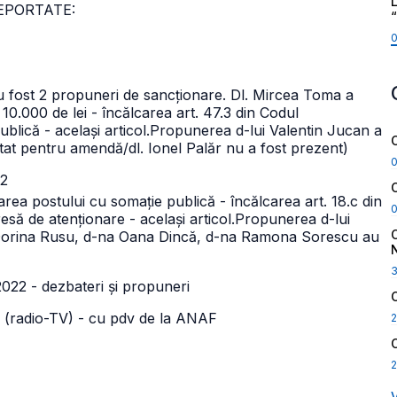
L
- REPORTATE:
au fost 2 propuneri de sancționare. Dl. Mircea Toma a
.000 de lei - încălcarea art. 47.3 din Codul
blică - același articol.
Propunerea d-lui Valentin Jucan a
tat pentru amendă/dl. Ionel Palăr nu a fost prezent)
22
ea postului cu somație publică - încălcarea art. 18.c din
să de atenționare - același articol.
Propunerea d-lui
 Dorina Rusu, d-na Oana Dincă, d-na Ramona Sorescu au
2022 - dezbateri și propuneri
lie (radio-TV) - cu pdv de la ANAF
2
2