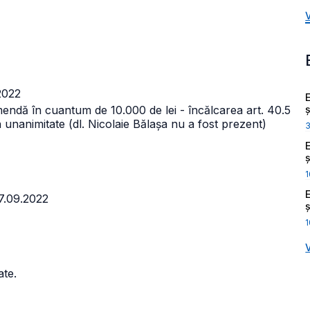
2022
ș
endă în cuantum de 10.000 de lei - încălcarea art. 40.5
 unanimitate (dl. Nicolaie Bălașa nu a fost prezent)
ș
1
07.09.2022
ș
1
ate.