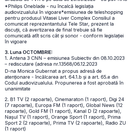
*Philips Oneblade - nu încalcă legislația
audiovizualului în vigoare
*emisiunea de teleshopping
pentru produsul Vitasei Liver Complex
Consiliul a
comunicat reprezentantului Tele Star, prezent la
discuții, că avertizarea de final trebuie să fie
comunicată atît scris cât și sonor - conform legislației
în vigoare
3. Luna OCTOMBRIE:
1. Antena 3 CNN – emisiunea Subiectiv din 08.10.2023
– rediscutare (adresa nr.13568/06.12.2023
D-na Monica Gubernat a propus adresă de
atenționare - încălcarea art. 64.1.b și a art. 65.e din
Codul audiovizualului. Propunerea a fost aprobată în
unanimitate
2. B1 TV (2 rapoarte), Cinemaraton (1 raport), Digi 24
(7 rapoarte), Europa FM (1 raport), Global News (12
rapoarte), Gold FM (1 raport), Kanal D (2 rapoarte),
Nașul TV (1 raport), Orange Sport (1 raport), Prima
Sport 2 (2 rapoarte), Prima TV (2 rapoarte), Radio ZU
(1 raport)