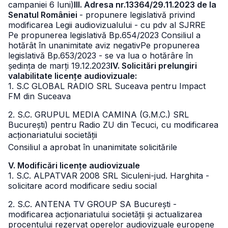
campaniei 6 luni)
III. Adresa nr.13364/29.11.2023 de la
Senatul României
- propunere legislativă privind
modificarea Legii audiovizualului - cu pdv al SJRRE
Pe propunerea legislativă Bp.654/2023 Consiliul a
hotărât în unanimitate aviz negativ
Pe propunerea
legislativă Bp.653/2023 - se va lua o hotărâre în
ședința de marți 19.12.2023
IV. Solicitări prelungiri
valabilitate licențe audiovizuale:
1. S.C GLOBAL RADIO SRL Suceava pentru Impact
FM din Suceava
2. S.C. GRUPUL MEDIA CAMINA (G.M.C.) SRL
București) pentru Radio ZU din Tecuci, cu modificarea
acționariatului societății
Consiliul a aprobat în unanimitate solicitările
V. Modificări licențe audiovizuale
1. S.C. ALPATVAR 2008 SRL Siculeni-jud. Harghita -
solicitare acord modificare sediu social
2. S.C. ANTENA TV GROUP SA București -
modificarea acționariatului societății și actualizarea
procentului rezervat operelor audiovizuale europene