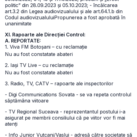
politic” din 28.09.2023 și 05.10.2023; - încălcarea
art.3.2 din Legea audiovizualului și ale art.64.1.b din
Codul audiovizualului
Propunerea a fost aprobată în
unanimitate
XI. Rapoarte ale Direcției Control:
A. REPORTATE:
1. Viva FM Botoșani – cu reclamație
Nu au fost constatate abateri
2. Iași TV Live – cu reclamație
Nu au fost constatate abateri
3. Radio, TV, CATV – rapoarte ale inspectorilor
- Digi Communications Sovata - se va repeta controlul
săptămâna viitoare
- TV Regional Suceava - reprezentantul postului i-a
asigurat pe membrii consiliului că pe viitor vor fi mai
atenți
- Info Junior Vuțcani/Vaslui - adresă către societate să