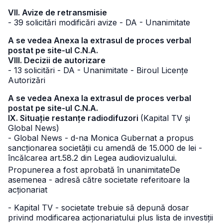
VII. Avize de retransmisie
- 39 solicitări modificări avize - DA - Unanimitate
A se vedea Anexa la extrasul de proces verbal
postat pe site-ul C.N.A.
VIII. Decizii de autorizare
- 13 solicitări - DA - Unanimitate - Biroul Licențe
Autorizări
A se vedea Anexa la extrasul de proces verbal
postat pe site-ul C.N.A.
IX. Situație restanțe radiodifuzori
(Kapital TV și
Global News)
- Global News - d-na Monica Gubernat a propus
sancționarea societății cu amendă de 15.000 de lei -
încălcarea art.58.2 din Legea audiovizualului.
Propunerea a fost aprobată în unanimitate
De
asemenea - adresă către societate referitoare la
acționariat
- Kapital TV - societate trebuie să depună dosar
privind modificarea acționariatului plus lista de investiții