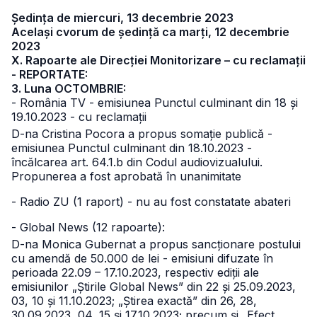
Ședința de miercuri, 13 decembrie 2023
Același cvorum de ședință ca marți, 12 decembrie
2023
X. Rapoarte ale Direcției Monitorizare – cu reclamații
- REPORTATE:
3. Luna OCTOMBRIE:
- România TV - emisiunea Punctul culminant din 18 și
19.10.2023 - cu reclamații
D-na Cristina Pocora a propus somație publică -
emisiunea Punctul culminant din 18.10.2023 -
încălcarea art. 64.1.b din Codul audiovizualului.
Propunerea a fost aprobată în unanimitate
- Radio ZU (1 raport) - nu au fost constatate abateri
- Global News (12 rapoarte):
D-na Monica Gubernat a propus sancționare postului
cu amendă de 50.000 de lei - emisiuni difuzate în
perioada 22.09 – 17.10.2023, respectiv ediții ale
emisiunilor „Știrile Global News” din 22 și 25.09.2023,
03, 10 și 11.10.2023; „Știrea exactă” din 26, 28,
30.09.2023, 04, 15 și 17.10.2023; precum și „Efect