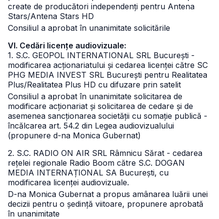
create de producători independenți pentru Antena
Stars/Antena Stars HD
Consiliul a aprobat în unanimitate solicitările
VI. Cedări licențe audiovizuale:
1. S.C. GEOPOL INTERNATIONAL SRL București -
modificarea acționariatului și cedarea licenței către SC
PHG MEDIA INVEST SRL București pentru Realitatea
Plus/Realitatea Plus HD cu difuzare prin satelit
Consiliul a aprobat în unanimitate solicitarea de
modificare acționariat și solicitarea de cedare și de
asemenea sancționarea societății cu somație publică -
încălcarea art. 54.2 din Legea audiovizualului
(propunere d-na Monica Gubernat)
2. S.C. RADIO ON AIR SRL Râmnicu Sărat - cedarea
rețelei regionale Radio Boom către S.C. DOGAN
MEDIA INTERNAȚIONAL SA București, cu
modificarea licenței audiovizuale.
D-na Monica Gubernat a propus amânarea luării unei
decizii pentru o ședință viitoare, propunere aprobată
în unanimitate