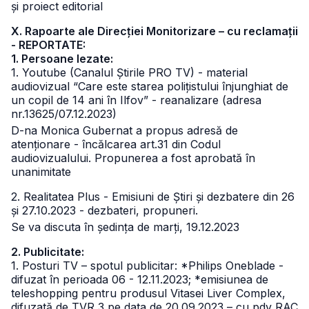
și proiect editorial
X. Rapoarte ale Direcției Monitorizare – cu reclamații
- REPORTATE:
1. Persoane lezate:
1. Youtube (Canalul Știrile PRO TV) - material
audiovizual “Care este starea polițistului înjunghiat de
un copil de 14 ani în Ilfov” - reanalizare (adresa
nr.13625/07.12.2023)
D-na Monica Gubernat a propus adresă de
atenționare - încălcarea art.31 din Codul
audiovizualului. Propunerea a fost aprobată în
unanimitate
2. Realitatea Plus - Emisiuni de Știri și dezbatere din 26
și 27.10.2023 - dezbateri, propuneri.
Se va discuta în ședința de marți, 19.12.2023
2. Publicitate:
1. Posturi TV – spotul publicitar: *Philips Oneblade -
difuzat în perioada 06 - 12.11.2023; *emisiunea de
teleshopping pentru produsul Vitasei Liver Complex,
difuzată de TVR 3 pe data de 20.09.2023 – cu pdv RAC