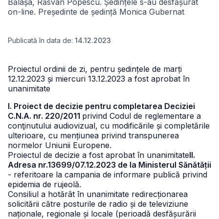
Bălașa, Răsvan Popescu.
Ședințele s-au desfășurat
on-line. Președinte de ședință Monica Gubernat
Publicată în data de:
14.12.2023
Proiectul ordinii de zi, pentru ședințele de marți
12.12.2023 și miercuri 13.12.2023 a fost aprobat în
unanimitate
I. Proiect de decizie pentru completarea Deciziei
C.N.A. nr. 220/2011
privind Codul de reglementare a
conţinutului audiovizual, cu modificările și completările
ulterioare, cu mențiunea privind transpunerea
normelor Uniunii Europene.
Proiectul de decizie a fost aprobat în unanimitate
II.
Adresa nr.13699/07.12.2023 de la Ministerul Sănătății
- referitoare la campania de informare publică privind
epidemia de rujeolă.
Consiliul a hotărât în unanimitate redirecționarea
solicitării către posturile de radio și de televiziune
naționale, regionale și locale (perioadă desfășurării