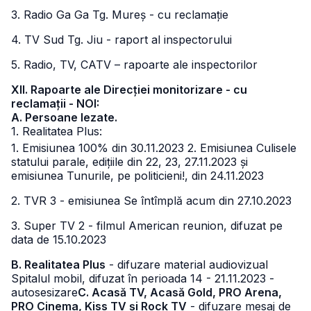
3. Radio Ga Ga Tg. Mureș - cu reclamație
4. TV Sud Tg. Jiu - raport al inspectorului
5. Radio, TV, CATV – rapoarte ale inspectorilor
XII. Rapoarte ale Direcției monitorizare - cu
reclamații - NOI:
A. Persoane lezate.
1. Realitatea Plus:
1. Emisiunea 100% din 30.11.2023
2. Emisiunea Culisele
statului parale, edițiile din 22, 23, 27.11.2023 și
emisiunea Tunurile, pe politicieni!, din 24.11.2023
2. TVR 3 - emisiunea Se întîmplă acum din 27.10.2023
3. Super TV 2 - filmul American reunion, difuzat pe
data de 15.10.2023
B. Realitatea Plus
- difuzare material audiovizual
Spitalul mobil, difuzat în perioada 14 - 21.11.2023 -
autosesizare
C. Acasă TV, Acasă Gold, PRO Arena,
PRO Cinema, Kiss TV și Rock TV
- difuzare mesaj de