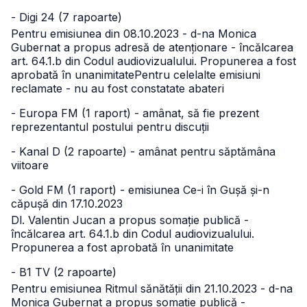
- Digi 24 (7 rapoarte)
Pentru emisiunea din 08.10.2023 - d-na Monica
Gubernat a propus adresă de atenționare - încălcarea
art. 64.1.b din Codul audiovizualului. Propunerea a fost
aprobată în unanimitate
Pentru celelalte emisiuni
reclamate - nu au fost constatate abateri
- Europa FM (1 raport) - amânat, să fie prezent
reprezentantul postului pentru discuții
- Kanal D (2 rapoarte) - amânat pentru săptămâna
viitoare
- Gold FM (1 raport) - emisiunea Ce-i în Gușă și-n
căpușă din 17.10.2023
Dl. Valentin Jucan a propus somație publică -
încălcarea art. 64.1.b din Codul audiovizualului.
Propunerea a fost aprobată în unanimitate
- B1 TV (2 rapoarte)
Pentru emisiunea Ritmul sănătății din 21.10.2023 - d-na
Monica Gubernat a propus somație publică -